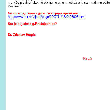
me više pisat jer ako me otkriju ne gine mi otkaz a ja sam radim u obite
Pozdrav.
No spremaju nam i gore. Sve lijepo upakirano:
http://www.net.hr/vijesti/page/2007/11/15/0406006.html
Sto je slijedece g.Predsjednice?
Dr. Zdeslav Hrepic
Na vrh