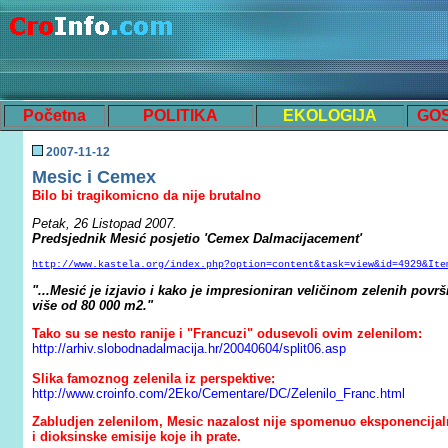
Početna
POLITIKA
EKOLOGIJA
GO
200
7
-
11
-
12
Mesic
i Cemex
Bilo bi tragikomicno da nije brutalno
Petak, 26 Listopad 2007.
Predsjednik Mesić posjetio 'Cemex Dalmacijacement'
http://www.kastela.org/index.php?option=content&task=view&id=4929&Ite
"...
Mesić je izjavio i kako je impresioniran veličinom zelenih povr
više od 80 000 m2.
"
Tako su se nesto ranije i "Francuzi" odusevoli ovim zelenilom:
http://arhiv.slobodnadalmacija.hr/20040604/split06.asp
Slika
famoznog
zelenila iz perspektive:
http://www.croinfo.com/2Eko/Cementare/DC/Zelenilo_Franc.html
Zabludjen zelenilom, M
esic nazalost nije
spomenuo
eksponencijaln
i dioksinske emisije koje ih prate.