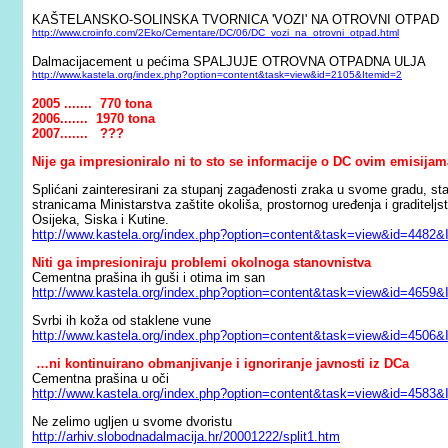
KAŠTELANSKO-SOLINSKA TVORNICA 'VOZI' NA OTROVNI OTPAD
http://www.croinfo.com/2Eko/Cementare/DC/06/DC_vozi_na_otrovni_otpad.html
Dalmacijacement u pećima SPALJUJE OTROVNA OTPADNA ULJA
http://www.kastela.org/index.php?option=content&task=view&id=2105&Itemid=2
2005 ....... 770 tona
2006....... 1970 tona
2007....... ???
Nije ga impresioniralo ni to sto se informacije o DC ovim emisijama
Splićani zainteresirani za stupanj zagađenosti zraka u svome gradu, st
stranicama Ministarstva zaštite okoliša, prostornog uređenja i graditeljs
Osijeka, Siska i Kutine.
http://www.kastela.org/index.php?option=content&task=view&id=4482&
Niti ga impresioniraju problemi okolnoga stanovnistva
Cementna prašina ih guši i otima im san
http://www.kastela.org/index.php?option=content&task=view&id=4659&
Svrbi ih koža od staklene vune
http://www.kastela.org/index.php?option=content&task=view&id=4506&
…ni kontinuirano obmanjivanje i ignoriranje javnosti iz DCa
Cementna prašina u oči
http://www.kastela.org/index.php?option=content&task=view&id=4583&
Ne zelimo ugljen u svome dvoristu
http://arhiv.slobodnadalmacija.hr/20001222/split1.htm