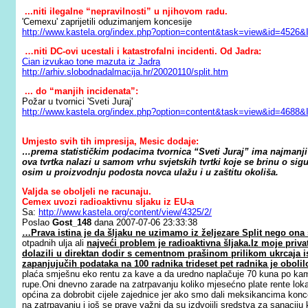
...niti ilegalne “nepravilnosti” u njihovom radu.
'Cemexu' zaprijetili oduzimanjem koncesije
http://www.kastela.org/index.php?option=content&task=view&id=4526&
…niti DC-ovi ucestali i katastrofalni incidenti.
Od Jadra:
Cian izvukao tone mazuta iz Jadra
http://arhiv.slobodnadalmacija.hr/20020110/split.htm
... do “manjih incidenata”:
Požar u tvornici 'Sveti Juraj'
http://www.kastela.org/index.php?option=content&task=view&id=4688&
Umjesto svih tih impresija, M
esic dodaje:
…prema statističkim podacima tvornica “Sveti Juraj” ima najmanji 
ova tvrtka nalazi u samom vrhu svjetskih tvrtki koje se brinu o si
osim u proizvodnju podosta novca ulažu i u zaštitu okoliša.
Valjda se oboljeli ne racunaju
.
Cemex uvozi radioaktivnu sljaku iz EU-a
Sa:
http://www.kastela.org/content/view/4325/2/
Poslao
Gost_148
dana 2007-07-06 23:33:38
…Prava istina je da šljaku ne uzimamo iz željezare Split nego ona
otpadnih ulja ali
najveći problem je radioaktivna šljaka.Iz moje priva
dolazili u direktan dodir s cementnom prašinom prilikom ukrcaja
zapanjujučih podataka na 100 radnika trideset pet radnika je obolilo
plaća smješnu eko rentu za kave a da uredno naplačuje 70 kuna po kami
rupe.Oni dnevno zarade na zatrpavanju koliko mjesećno plate rente loka
općina za dobrobit cijele zajednice jer ako smo dali meksikancima konce
na zatrpavanju i još se prave važni da su izdvojili sredstva za sanaciju