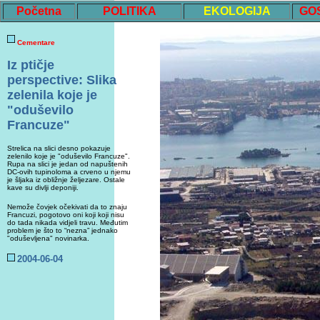
Početna
POLITIKA
EKOLOGIJA
GO
Cementare
Iz
ptičje
perspective: Slika
zelenila koje je
"oduševilo
Francuze"
Strelica na slici
desn
o pokazuje
zelenilo koje je "oduševilo Francuze"
.
Rupa na slici je jedan od napuštenih
DC-ovih tupinoloma a crveno u njemu
je šljaka iz obližnje željezare. Ostale
kave su divlji deponiji.
Nemože čovjek očekivati da to znaju
Francuzi, pogotovo oni koji koji nisu
do tada nikada vidjeli travu.
Međutim
problem je što to “nezna”
jednako
"
oduševljen
a"
novinarka.
200
4
-0
6
-0
4