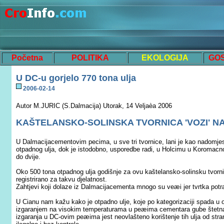
Početna
POLITIKA
EKOLOGIJA
GO
U DC-u gorjelo 770 tona ulja
200
6
-0
2
-
14
Autor M.JURI
C
(S.Dalmacija) Utorak, 14 Veljaèa 2006
KAŠTELANSKO-SOLINSKA TVORNICA 'VOZI' N
U Dalmacijacementovim pe
c
ima, u sve tri tvornice, lani je kao nadom
otpadnog ulja, dok je istodobno, usporedbe radi, u Holcimu u Koroma
c
n
do dvije.
Oko 500 tona otpadnog ulja godišnje za ovu kaštelansko-solinsku tvorni
registrirano za takvu djelatnost.
Zahtjevi koji dolaze iz Dalmacijacementa mnogo su veæi jer tvrtka potr
U Cianu nam kažu kako je otpadno ulje, koje po kategorizaciji spada u 
izgaranjem na visokim temperaturama u peæima cementara gube štetn
izgaranja u DC-ovim peæima jest neovlašteno korištenje tih ulja od stran