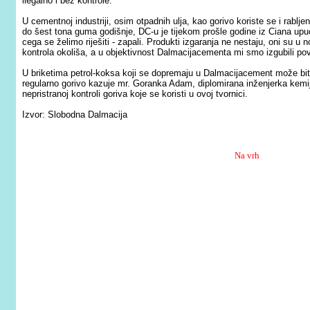
ilegalno i bez kontrole.
U cementnoj industriji, osim otpadnih ulja, kao gorivo koriste se i rab
do šest tona guma godišnje, DC-u je tijekom prošle godine iz Ciana upu
c
ega se želimo riješiti - zapali. Produkti izgaranja ne nestaju, oni su u n
kontrola okoliša, a u objektivnost Dalmacijacementa mi smo izgubili pov
U briketima petrol-koksa koji se dopremaju u Dalmacijacement može bit
regularno gorivo kazuje mr. Goranka Adam, diplomirana inženjerka kemij
nepristranoj kontroli goriva koje se koristi u ovoj tvornici.
Izvor: Slobodna Dalmacija
Na vrh