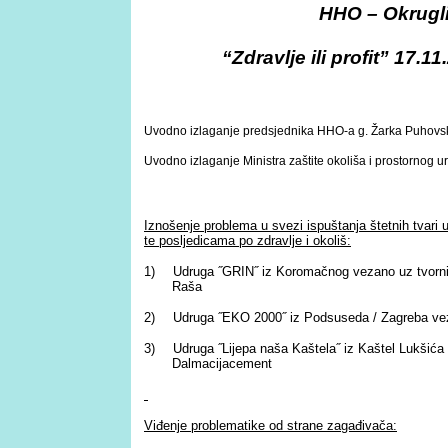
HHO – Okrugli
“Zdravlje ili profit” 17.1
Uvodno izlaganje predsjednika HHO-a g. Žarka Puhov
Uvodno izlaganje Ministra zaštite okoliša i prostornog u
Iznošenje problema u svezi ispuštanja štetnih tvari u
te posljedicama po zdravlje i okoliš:
1)
Udruga ˝GRIN˝ iz Koromačnog vezano uz tvorn
Raša
2)
Udruga ˝EKO 2000˝ iz Podsuseda / Zagreba v
3)
Udruga ˝Lijepa naša Kaštela˝ iz Kaštel Lukšić
Dalmacijacement
Viđenje problematike od strane zagađivača: