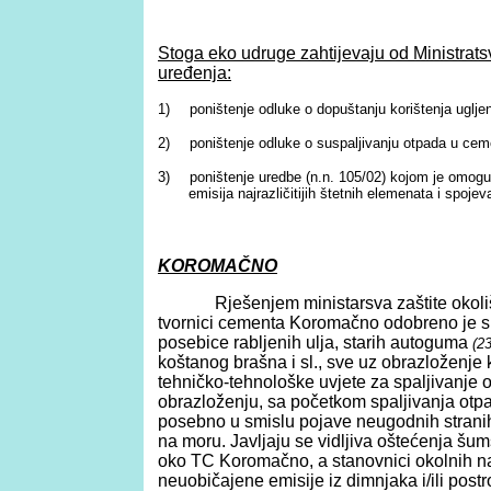
Stoga eko udruge zahtijevaju od Ministratsv
uređenja:
1)
poništenje odluke o dopuštanju korištenja uglje
2)
poništenje odluke o suspaljivanju otpada u ce
3)
poništenje uredbe (n.n. 105/02) kojom je omogu
emisija najrazličitijih štetnih elemenata i spojev
KOROMAČNO
Rješenjem ministarsva zaštite okoliša
tvornici cementa Koromačno odobreno je sp
posebice rabljenih ulja, starih autoguma
(2
koštanog brašna i sl., sve uz obrazloženj
tehničko-tehnološke uvjete za spaljivanje
obrazloženju, sa početkom spaljivanja otpa
posebno u smislu
pojave neugodnih stranih
na moru.
Javljaju se
vidljiva oštećenja šu
oko TC Koromačno, a stanovnici okolnih n
neuobičajene emisije iz dimnjaka i/ili pos