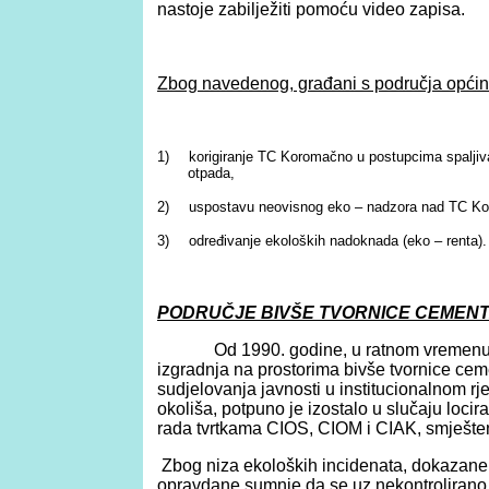
nastoje zabilježiti pomoću video zapisa.
Zbog navedenog, građani s područja općin
1)
korigiranje TC Koromačno u postupcima spaljiv
otpada,
2)
uspostavu neovisnog eko – nadzora nad TC Ko
3)
određivanje ekoloških nadoknada (eko – renta).
PODRUČJE BIVŠE TVORNICE CEMENTA
Od 1990. godine, u ratnom vremenu 
izgradnja na prostorima bivše tvornice ce
sudjelovanja javnosti u institucionalnom rj
okoliša, potpuno je izostalo u slučaju loc
rada tvrtkama CIOS, CIOM i CIAK, smješte
Zbog niza ekoloških incidenata, dokazane 
opravdane sumnje da se uz nekontrolirano