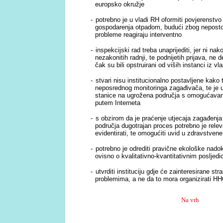
europsko okružje
-
potrebno je u vladi RH oformiti povjerenstvo 
gospodarenja otpadom, budući zbog nepostoja
probleme reagiraju interventno
-
inspekcijski rad treba unaprijediti, jer ni na
nezakonitih radnji, te podnijetih prijava, ne 
čak su bili opstruirani od viših instanci iz v
-
stvari nisu institucionalno postavljene kako 
neposrednog monitoringa zagađivača, te je u
stanice na ugrožena područja s omogućavan
putem Interneta
-
s obzirom da je praćenje utjecaja zagađenja
područja dugotrajan proces potrebno je rele
evidentirati, te omogućiti uvid u zdravstvene
-
potrebno je odrediti pravične ekološke nado
ovisno o kvalitativno-kvantitativnim posljedi
-
utvrditi instituciju gdje će zainteresirane st
problemima, a ne da to mora organizirati 
Na vrh