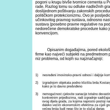
pogoni u krugu bivše tvornice cementa u 
rade. Razlog tomu su odluke nadležnih gra
doslijednom poštivanju zakonskih procedu
političkom protekcionizmu. Ovo je posljedi
učinkovitog pravnog sustava, odnosno nasta
sustava (posebno pravne regulative na podru
nedorečene demokratske procedure kako j
konvencijom.
Opisanim događajima, pored ekoloških,
firme kao najveći subjekti na predmetnom pro
niz problema, od kojih su najznačajniji:
1)
nesređeni imovinsko-pravni odnosi i daljnje komp
2)
izgradnjom objekata podno klizišta brda Kostan
kako je to davno predviđeno
3)
nemogućnost cjelovite sanacije totalno devast
konkretnim prijedlozima, radi izgradnje sadržaj
ovog dijela grada, za kojima naprosto postoji na
daleko većim ekonomskim efektima za cijeli g
većeg broja ljudi nego što je to slučaj danas