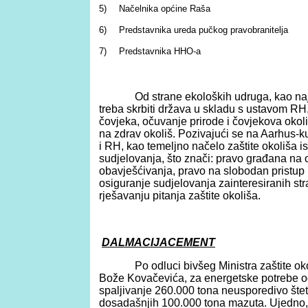
5)
Načelnika općine Raša
6)
Predstavnika ureda pučkog pravobranitelja
7)
Predstavnika HHO-a
Od strane ekoloških udruga, kao najve
treba skrbiti država u skladu s ustavom RH,
čovjeka, očuvanje prirode i čovjekova okoli
na zdrav okoliš. Pozivajući se na Aarhus-ku
i RH, kao temeljno načelo zaštite okoliša is
sudjelovanja, što znači: pravo građana na
obavješćivanja, pravo na slobodan pristup
osiguranje sudjelovanja zainteresiranih str
rješavanju pitanja zaštite okoliša.
DALMACIJACEMENT
Po odluci bivšeg Ministra zaštite okoli
Bože Kovačevića, za energetske potrebe 
spaljivanje 260.000 tona neusporedivo štet
dosadašnjih 100.000 tona mazuta. Ujedno,