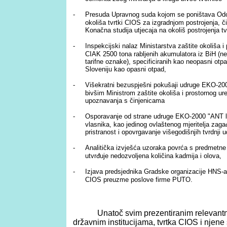
-
Presuda Upravnog suda kojom se poništava Odo
okoliša tvrtki CIOS za izgradnjom postrojenja, 
Konačna studija utjecaja na okoliš postrojenja t
-
Inspekcijski nalaz Ministarstva zaštite okoliša i
CIAK 2500 tona rabljenih akumulatora iz BiH (n
tarifne oznake), specificiranih kao neopasni otp
Sloveniju kao opasni otpad,
-
Višekratni bezuspješni pokušaji udruge EKO-20
bivšim Ministrom zaštite okoliša i prostornog 
upoznavanja s činjenicama
-
Osporavanje od strane udruge EKO-2000 "ANT la
vlasnika, kao jedinog ovlaštenog mjeritelja zag
pristranost i opovrgavanje višegodišnjih tvrdnji 
-
Analitička izvješća uzoraka povrća s predmetne 
utvrđuje nedozvoljena količina kadmija i olova,
-
Izjava predsjednika Gradske organizacije HNS-a
CIOS preuzme poslove firme PUTO.
Unatoč svim prezentiranim relevant
državnim institucijama, tvrtka CIOS i njene s