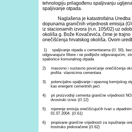
tehnologiju prilagođenu spaljivanju uglje
spaljivanje otpada.
Naglašena je katastrofalna Uredba V
dopunama graničnih vrijednosti emisija (GV
iz stacionarnih izvora (n.n. 105/02) uz odob
okoliša g. Bože Kovačevića, čime je traj
onečišćenja hrvatskog okoliša. Ovom ure
1)
spaljivanje otpada u cementarama (čl. 50), be
odgovarajuće filtere i ne podliježe odgovarajućim, st
spalionice komunalnog otpada
2)
masovno i sustavno povećanje onečišćenja okol
profita vlasnicima cementara
3)
potencijalno spaljivanje i opasnog kemijskog o
kao energent cementnih peći
4)
pri proizvodnji cementa granične vrijednosti N
dvostruki iznos (čl.12)
5)
mjerenje emisija onečišćujućih tvari u otpadni
01.07.2004. (čl.61)
6)
propisane granične vrijednosti za ispuštanje on
trostruko prekoračene (čl.62)