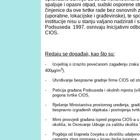
spaljuje i opasni otpad, sudski osporene stu
činjenice da ove tvrtke rade bez osnovnih
(uporabne, lokacijske i građevinske), te s
institucije nisu u stanju valjano nadzirati i 
Podsuseda 1997. osnivaju Inicijativni odb
CIOS.
Redaju se događaji, kao što su:
-
Izvještaj o izrazito povećanom zagađenju zraka
3
400µg/m
),
-
Utvrđivanje bespravne gradnje firme CIOS od st
-
Peticija građana Podsuseda i okolnih mjesta (vi
pogona tvrtke CIOS,
-
Rješenje Ministarstva prostornog uređenja, gradit
bespravno izgrađenih objekata i postrojenja tvr
-
Mirni prosvjedi građana ispred pogona CIOS-a u
okoliša, te Osnivanje Udruge za zaštitu okoliša
-
Pogibija od šrapnela čovjeka u dvorištu udaljen
cementa zbog miniranja u krugu bivše tvornice