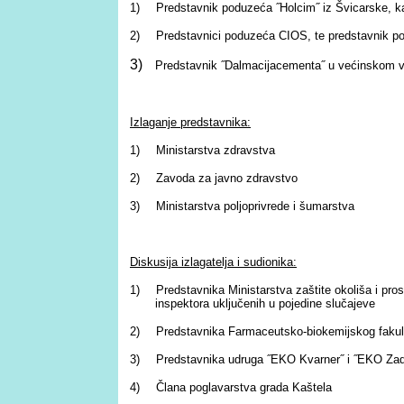
1)
Predstavnik poduzeća ˝Holcim˝ iz Švicarske, 
2)
Predstavnici poduzeća CIOS, te predstavnik p
3)
Predstavnik ˝Dalmacijacementa˝ u većinskom 
Izlaganje predstavnika:
1)
Ministarstva zdravstva
2)
Zavoda za javno zdravstvo
3)
Ministarstva poljoprivrede i šumarstva
Diskusija izlagatelja i sudionika:
1)
Predstavnika Ministarstva zaštite okoliša i pros
inspektora uključenih u pojedine slučajeve
2)
Predstavnika Farmaceutsko-biokemijskog fakul
3)
Predstavnika udruga ˝EKO Kvarner˝ i ˝EKO Zad
4)
Člana poglavarstva grada Kaštela