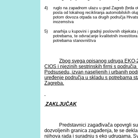
4)
ruglo na zapadnom ulazu u grad Zagreb (brda ot
posla od lokalnog recikliranja automobilskih olu
potom dovoza otpada sa drugih područja Hrvats
inozemstva
5)
anarhija u kupovini i gradnji poslovnih objekata
potrebama, te odvraćanje kvalitetnih investitora
potrebama stanovništva
Zbog svega opisanog udruga EKO-20
CIOS i njezinih sestrinskih firmi s područj
Podsusedu, izvan naseljenih i urbanih podru
uređenje područja u skladu s potrebama st
Zagreba.
ZAKLJUČAK
Predstavnici zagađivača opovrgli su
dozvoljenih granica zagađenja, te se deklar
njihova rada i suradnju s eko udrugama. Svi