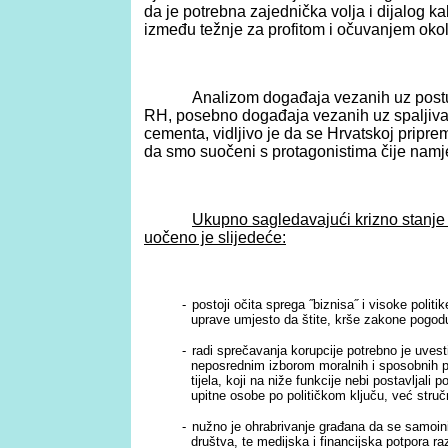
da je potrebna zajednička volja i dijalog k
između težnje za profitom i očuvanjem okol
Analizom događaja vezanih uz post
RH, posebno događaja vezanih uz spaljiva
cementa, vidljivo je da se Hrvatskoj priprem
da smo suočeni s protagonistima čije namj
Ukupno sagledavajući krizno stanj
uočeno je slijedeće:
-
postoji očita sprega ˝biznisa˝ i visoke politi
uprave umjesto da štite, krše zakone pogod
-
radi sprečavanja korupcije potrebno je uves
neposrednim izborom moralnih i sposobnih 
tijela, koji na niže funkcije nebi postavljal
upitne osobe po političkom ključu, već stručn
-
nužno je ohrabrivanje građana da se samoinic
društva, te medijska i financijska potpora r