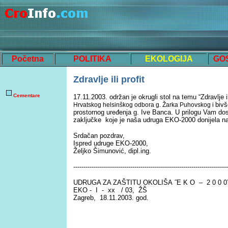
Početna
POLITIKA
EKOLOGIJA
GO
Zdravlje ili profit
Cementare
17.11.2003. održan je okrugli stol na temu “Zdravlje ili
bivš
Hrvatskog helsinškog odbora g. Žarka Puhovskog i
prostornog uređenja g. Ive Banca. U prilogu Vam dos
zaključke koje je naša udruga EKO-2000 donijela n
Srdačan pozdrav,
Ispred udruge EKO-2000,
Željko Šimunović, dipl.ing.
----------------------------------------------------------------------------
UDRUGA ZA ZAŠTITU OKOLIŠA
˝E K O – 2 0 0 0
EKO - I - xx / 03, ŽŠ
Zagreb, 18.11.2003. god.