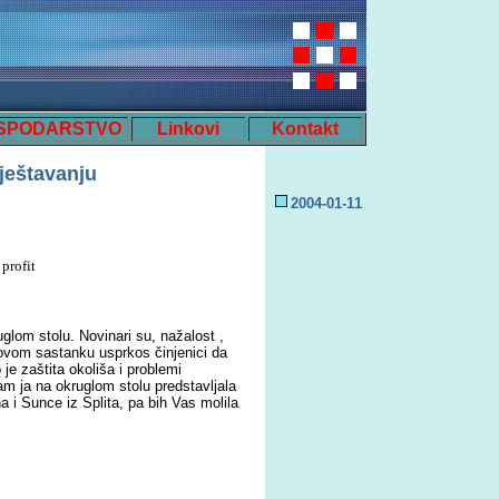
SPODARSTVO
Linkovi
Kontakt
vještavanju
2004-0
1
-
1
1
profit
lom stolu. Novinari su, nažalost ,
o ovom sastanku usprkos činjenici da
 je zaštita okoliša i problemi
m ja na okruglom stolu predstavljala
a i Sunce iz Splita, pa bih Vas molila