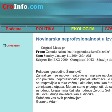
Početna
POLITIKA
EKOLOGIJA
GO
Novinarska nepro
fesionalnost u iz
Cementare
-----Original Message-----
From:
Goranka Adam [mailto:goranka.adam@st.tel.hr]
Sent:
Sunday, January 11, 2004 2:34 AM
Subject:
Re: EKO 2000 - Okrugli stol HHO - Zdravlje ili 
Po
šovani gospodine Šimunović,
Zahvaljujem se na ovom sažetku iz rasprave na okrug
vrlo površno i neprofesionalno prenjeli informaciju 
se raspravljalo o tako važnoj i aktu
a
lnoj temi kao što
zbrinjavanja otpada. Moram samo pripomenuti, da sa
uz udrugu Lijepa naša Kaštela i udruge Život iz Solin
da i ove udruge navedete kao sudionike.
Srdačano vas svih pozdravljam
Goranka Adam