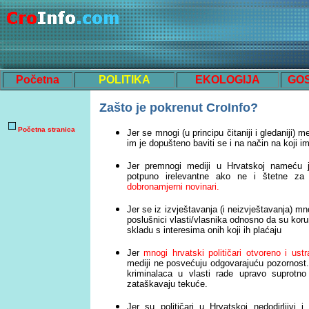
Početna
POLITIKA
EKOLOGIJA
GO
Z
ašto je pokrenut CroInfo?
Početna stranica
Jer se mnogi (u principu čitaniji i gledaniji)
im je dopušteno baviti se i na način na koji i
Jer premnogi mediji u Hrvatskoj nameću 
potpuno irelevantne ako ne i štetne za kv
dobronamjerni novinari.
Jer se iz izvještavanja (i neizvještavanja) mn
poslušnici vlasti/vlasnika
odnosno da su
koru
skladu s interesima onih koji ih plaćaju
Jer
mnogi hrvatski političari otvoreno i ust
mediji ne posve
ć
uju
odgovaraju
ć
u
pozornost
kriminalaca u vlasti rade upravo suprotno 
zataškavaju tekuće.
Jer su političari u Hrvatskoj nedodirljivi 