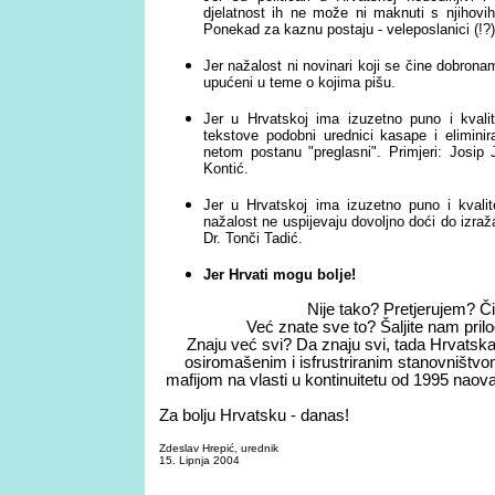
djelatnost ih ne može ni maknuti s njihovih
Ponekad za kaznu postaju - veleposlanici (!?)
Jer
na
ž
alost ni novinari koji se
č
ine
dobronam
upućeni u teme o kojima pišu.
Jer u Hrvatskoj ima izuzetno puno i kvalit
tekstove podobni urednici kasape i eliminira
netom postanu "preglasni"
. Primjeri: Josip
Kontić
.
Jer u Hrvatskoj ima izuzetno puno i kvalitet
nažalost ne uspijevaju dovoljno doći do izraža
Dr. Tonči Tadić
.
Jer Hrvati mogu bolje!
Nije tako?
Pretjerujem? Čit
Već znate sve to? Šaljite nam prilo
Znaju već svi? Da znaju svi
,
tada Hrvatska n
osiromašenim i isfrustriranim stanovništv
mafijom na vlasti u kontinuitetu od 1995 naov
Za bolju Hrvatsku - danas!
Zdeslav Hrepić, urednik
15
. Lipnja 2004