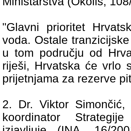
Ministarstva (Okoliš, 108
"Glavni prioritet Hrvat
voda. Ostale tranzicijsk
u tom području od Hrva
riješi, Hrvatska će vrlo 
prijetnjama za rezerve pi
2. Dr. Viktor Simončić, 
koordinator Strategij
izjavljuje (INA, 16/2