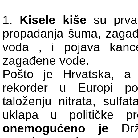
1.
Kisele kiše
su prva 
propadanja šuma, zagađ
voda , i pojava kance
zagađene vode.
Pošto je Hrvatska, a 
rekorder u Europi po
taloženju nitrata, sulfa
uklapa u političke pro
onemogućeno je
Drža