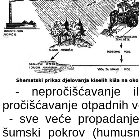
- nepročišćavanje i
pročišćavanje otpadnih vo
- sve veće propadanj
šumski pokrov (humusno