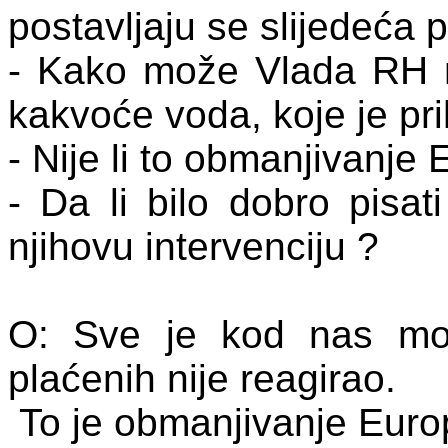
postavljaju
se
slijede
ć
a
p
-
Kako
mo
ž
e
Vlada
RH
kakvo
ć
e
voda
,
koje
je
pr
- Nije li to obmanjivanje 
- Da li bilo dobro pisati
njihovu intervenciju ?
O: Sve je kod nas mo
plaćenih nije reagirao.
To je obmanjivanje Euro