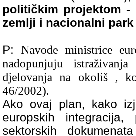
političkim projektom -
zemlji i nacionalni par
P:
Navode
ministrice
eur
nadopunjuju
istra
ž
ivanja
djelovanja
na
okoli
š ,
ko
46/2002).
Ako
ovaj
plan
,
kako
iz
europskih
integracija
,
sektorskih
dokumenata