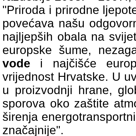
"Priroda i prirodne ljepot
povećava našu odgovorn
najljepših obala na svije
europske šume, nezag
vode
i najčišće euro
vrijednost Hrvatske. U uv
u proizvodnji hrane, glo
sporova oko zaštite atmos
širenja energotransportni
značajnije".