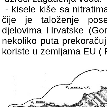
- kisele kiše sa nitratim
čije je taloženje po
djelovima Hrvatske (Gors
nekoliko puta prekoračuj
koriste u zemljama EU ( P