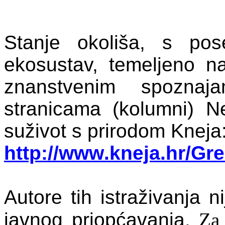
Stanje okoliša, s po
ekosustav, temeljeno na
znanstvenim spozna
stranicama (kolumni) N
suživot s prirodom Kneja
http
://
www
.
kneja
.
hr
/
Gre
Autore
tih
istra
ž
ivanja
ni
javnog
priop
ć
avanja
.
Za