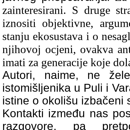
zainteresirani
.
S druge st
iznositi
objektivne
,
argume
stanju
ekosustava
i o
nesag
njihovoj
ocjeni
,
ovakva
an
imati
za
generacije
koje
dol
Autori
,
naime
,
ne
ž
el
istomi
š
ljenika
u
Puli
i
Var
istine
o
okoli
š
u
izba
č
eni
Kontakti
izme
đ
u
nas
pos
razgovore
,
pa
pretp