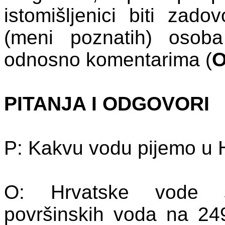
istomi
š
ljenici
biti
zadovo
(
meni
poznatih
)
osoba
odnosno
komentarima
(
PITANJA
I
ODGOVORI
P
:
Kakvu
vodu
pijemo
u
O:
Hrvatske vode su
površinskih voda na 249 