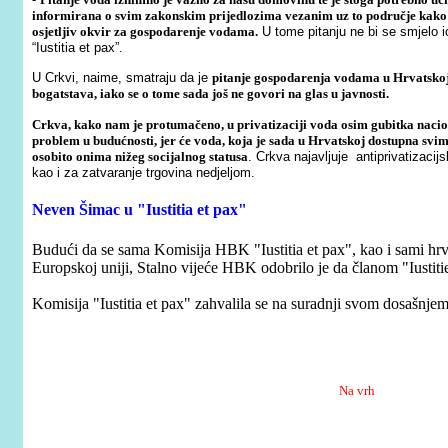
informirana o svim zakonskim prijedlozima vezanim uz to područje kako b
osjetljiv okvir za gospodarenje vodama.
U tome pitanju ne bi se smjelo ić
“Iustitia et pax”.
U Crkvi, naime, smatraju da je
pitanje gospodarenja vodama u Hrvatskoj
bogatstava, iako se o tome sada još ne govori na glas u javnosti.
Crkva, kako nam je protumačeno, u privatizaciji voda osim gubitka naciona
problem u budućnosti, jer će voda, koja je sada u Hrvatskoj dostupna svim
osobito onima nižeg socijalnog statusa
. Crkva najavljuje antiprivatizaci
kao i za zatvaranje trgovina nedjeljom.
Neven Šimac u "Iustitia et pax"
Budući da se sama Komisija HBK "Iustitia et pax", kao i sami hrva
Europskoj uniji, Stalno vijeće HBK odobrilo je da članom "Iustit
Komisija "Iustitia et pax" zahvalila se na suradnji svom dosašnj
Na vrh