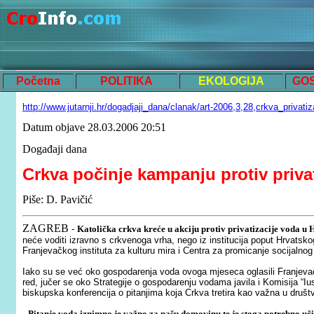
Početna
POLITIKA
EKOLOGIJA
GO
http://www.jutarnji.hr/dogadjaji_dana/clanak/art-2006,3,28,crkva_privatiz
Datum objave
28.03.2006 20:51
Događaji dana
Crkva počinje kampanju protiv privat
Piše: D. Pavičić
ZAGREB
-
Katolička crkva kreće u akciju protiv privatizacije voda u 
neće voditi izravno s crkvenoga vrha, nego iz institucija poput Hrvatsko
Franjevačkog instituta za kulturu mira i Centra za promicanje socijalno
Iako su se već oko gospodarenja voda ovoga mjeseca oglasili Franjevački
red, jučer se oko Strategije o gospodarenju vodama javila i Komisija “Iu
biskupska konferencija o pitanjima koja Crkva tretira kao važna u društ
-
Pitanje voda iznimno je važno za našu domovinu te je stoga potrebno uči