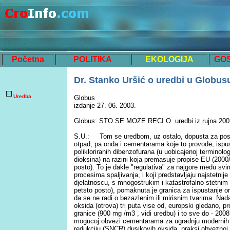
Početna
POLITIKA
EKOLOGIJA
GO
Dr. Stanko Uršić o uredbi u Globus
Uredba
Globus
izdanje 27. 06. 2003.
Globus: STO SE MOZE RECI O uredbi iz rujna 20
S.U.: Tom se uredbom, uz ostalo, dopusta za postr
otpad, pa onda i cementarama koje to provode, ispust
polikloriranih dibenzofurana (u uobicajenoj terminolo
dioksina) na razini koja premasuje propise EU (2000/7
posto). To je dakle "regulativa" za najgore medu svim
procesima spaljivanja, i koji predstavljaju najstetni
djelatnoscu, s mnogostrukim i katastrofalno stetnim u
petsto posto), pomaknuta je granica za ispustanje or
da se ne radi o bezazlenim ili mirisnim tvarima. Nad
oksida (otrova) tri puta vise od, europski gledano, p
granice (900 mg /m3 , vidi uredbu) i to sve do - 2008. 
mogucoj obvezi cementarama za ugradnju modernih s
redukciju (SNCR) dusikovih oksida, praksi obvezno