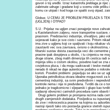
govori o toj uredbi. Izraz katastrofa preblaga je rijec
zabrinute udruge i gradane koji u svemu vide priliku 
komu ce utrpati i kod koga ce spaliti svoj otpad, za
Globus: U CEMU JE PROBLEM PRIJELAZA S T
(UGLJEN) I OTPAD?
S.U.: Prijelaz na ugljen znaci ponajprije nove zahvate
u Kastelanskom zaljevu, nove transportne sustave, 
prasinom. Predstavnici industrije, shvatljivo, jako vo
uvjeravati kako je sve cisto i savrseno. Pritom nika
ima zive u ugljenu koji ce spaljivati i koju nikakav vl
zaustaviti vec sva zavrsava, ovisno o okolnostima, 
filtarski sustav doista zaustavlja veci dio cementne pr
prasine ipak dospijeva u okolis, i tu cinjenicu ne mogu
druge strane, zbog malih dimenzija tih cestica radi 
mijenja sliku o cistom okolisu, posebno kad se zna d
covjekova pluca, i da mogu sadrzavati i teske metale i
nerado ili nikad ne daje autenticne podatke o mikro
koristi. Posebni problemi pojavljuju se ako se uz uglje
Uporaba petrolkoksa otvara idealne mogucnosti za 
cementnoj industriji, sa svim predvidivim i nepredv
kontrole nema i nije ni predvidena. Tvrditi da ce o t
jednako je tragikomicno i sljeparski i glupo kao tvrdit
sadasnji obveznici carinskih procedura sami obaviti 
Drugi golemi problem je promjena rezima rada cemen
drugih zamjenskih dodataka. Posljedica su ispustanja
do zive i mikrocestica prasine na kojima su adsorbira
nastoji rijesiti tako sto postavlja granice stetnih isp
moderne spalionice otpada. Tako je to postavljeno 