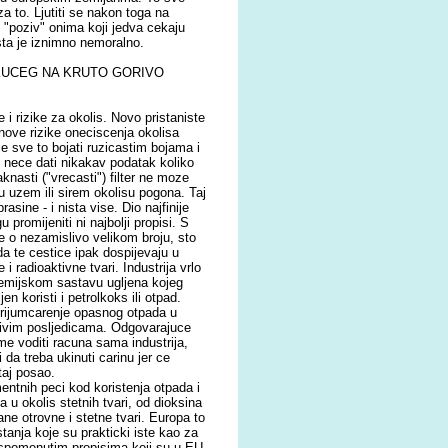
 za to. Ljutiti se nakon toga na
i "poziv" onima koji jedva cekaju
ista je iznimno nemoralno.
EKUCEG NA KRUTO GORIVO
 i rizike za okolis. Novo pristaniste
nove rizike oneciscenja okolisa
le sve to bojati ruzicastim bojama i
d nece dati nikakav podatak koliko
aknasti ("vrecasti") filter ne moze
u uzem ili sirem okolisu pogona. Taj
asine - i nista vise. Dio najfinije
 promijeniti ni najbolji propisi. S
se o nezamislivo velikom broju, sto
a te cestice ipak dospijevaju u
 radioaktivne tvari. Industrija vrlo
kemijskom sastavu ugljena kojeg
n koristi i petrolkoks ili otpad.
krijumcarenje opasnog otpada u
idivim posljedicama. Odgovarajuce
ome voditi racuna sama industrija,
i da treba ukinuti carinu jer ce
taj posao.
tnih peci kod koristenja otpada i
 u okolis stetnih tvari, od dioksina
ne otrovne i stetne tvari. Europa to
ustanja koje su prakticki iste kao za
i spomenutim propisima koji su u EU