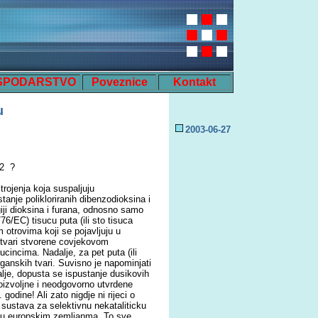
SPODARSTVO
Poveznice
Kontakt
u
200
3
-0
6
-
27
02 ?
ojenja koja suspaljuju
anje polikloriranih dibenzodioksina i
giji dioksina i furana, odnosno samo
6/EC) tisucu puta (ili sto tisuca
 otrovima koji se pojavljuju u
je tvari stvorene covjekovom
cincima. Nadalje, za pet puta (ili
ganskih tvari. Suvisno je napominjati
alje, dopusta se ispustanje dusikovih
roizvoljne i neodgovorno utvrdene
godine! Ali zato nigdje ni rijeci o
ustava za selektivnu nekataliticku
j u europskim zemljanma. To sve