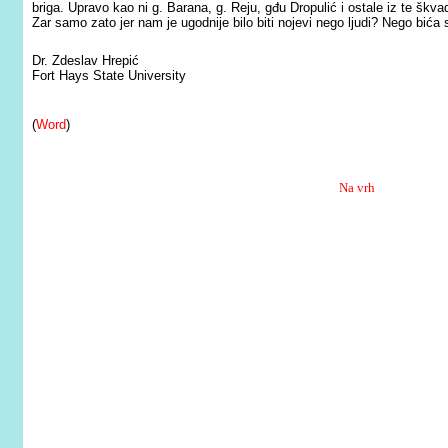
briga. Upravo kao ni g. Barana, g. Reju, gđu Dropulić i ostale iz te škvad
Zar samo zato jer nam je ugodnije bilo biti nojevi nego ljudi? Nego bi
Dr. Zdeslav Hrepić
Fort Hays State University
(
Word
)
Na vrh