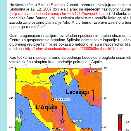
No vlastodršci u Splitu i Splitskoj županiji otvoreno izjavljuju da ih nije 
Slobodna je 12. 12. 2007 donijela članak sa sljedecim naslovom: “Župani
(
http://arhiv.slobodnadalmacija.hr/20071212/novosti07.asp
)
. U članku 
načelnika Ante Barana, koji je zelenim aktivistima poručio kako ga nije br
Zavoda za prostorno planiranje Niko Mrčić burnu raspravu završio u tučnj
uperio ga u nazočne”.
Osim arogancijom i nasiljem, ovi vladari i
poslu
š
ni im titulari
sluze se i 
Centra za gospodarenje otpadom Splitsko dalmatinske županije u Lećevic
otvorenog recipijenta!” To se pokazalo netočno jer su u neposrednoj bli
stadiona
http://arhiv.slobodnadalmacija.hr/20060505/sibenik01.asp
Kao točku na i, dodajmo tomu da područje Lećevice u pogledu seizmičke
visoko rizičnu skupinu kao i područje pokrajne L’Aquile.