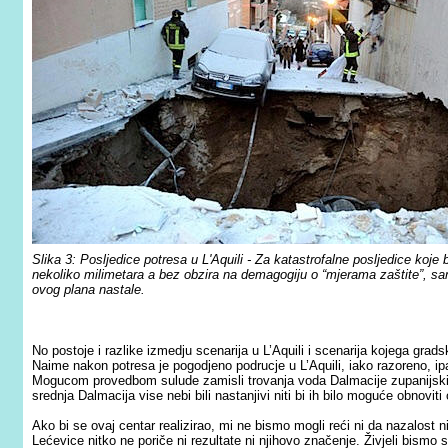
Slika 3: Posljedice potresa u L'Aquili - Za katastrofalne posljedice koj
nekoliko milimetara a bez obzira na demagogiju o “mjerama zaštite”, s
ovog plana nastale.
No postoje i razlike izmedju scenarija u L’Aquili i scenarija kojega gradski
Naime nakon potresa je pogodjeno podrucje u L’Aquili, iako razoreno, ip
Mogucom provedbom sulude zamisli trovanja voda Dalmacije zupanijski
srednja Dalmacija vise nebi bili nastanjivi niti bi ih bilo moguće obnoviti 
Ako bi se ovaj centar realizirao, mi ne bismo mogli reći ni da nazalost ni
Lećevice nitko ne poriče ni rezultate ni njihovo značenje. Živjeli bismo 