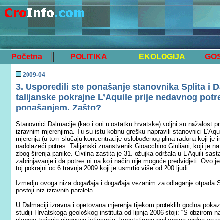
Početna
POLITIKA
EKOLOGIJA
GO
200
9
-0
4
3. Usporedili ste ponašanje stanovnika Splita i
talijanske pokrajne L’Aquile prije nedavnog potr
ponašanjem. Zašto?
Stanovnici Dalmacije (kao i oni u ostatku hrvatske) voljni su nažalost pr
izravnim mjerenjima. Tu su istu kobnu grešku napravili stanovnici L’Aqui
mjerenja (u tom slučaju koncentracije oslobođenog plina radona koji je 
nadolazeći potres. Talijanski znanstvenik Gioacchino Giuliani, koji je n
zbog širenja panike. Civilna zastita je 31. ožujka održala u L’Aquili sas
zabrinjavanje i da potres ni na koji način nije moguće predvidjeti. Ovo 
toj pokrajni od 6 travnja 2009 koji je usmrtio više od 200 ljudi.
Izmedju ovoga niza događaja i događaja vezanim za odlaganje otpada Sp
postoji niz izravnih paralela.
U Dalmaciji izravna i opetovana mjerenja tijekom proteklih godina pokaz
studiji Hrvatskoga geološkog instituta od lipnja 2006 stoji: “S obzirom na
ukupno trajanje njegovog istjecanja, konstatirana podzemna vodna veza 