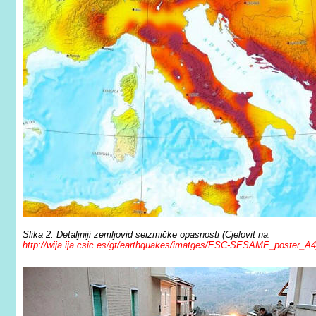
Slika 2:
Detaljniji zemljovid seizmičke opasnosti
(Cjelovit na
:
http://wija.ija.csic.es/gt/earthquakes/imatges/ESC-SESAME_poster_A4