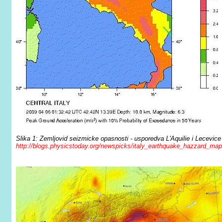
Slika 1: Zemljovid seizmicke opasnosti - usporedva L'Aquilie i Lecevice
http://blogs.physicstoday.org/newspicks/italy_earthquake_hazzard_map