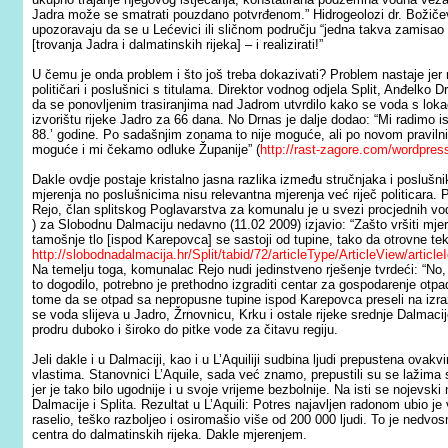
Jadra može se smatrati pouzdano potvrđenom.” Hidrogeolozi dr. Božičević, 
upozoravaju da se u Lećevici ili sličnom području “jedna takva zamisa
[trovanja Jadra i dalmatinskih rijeka] – i realizirati!”
U čemu je onda problem i što još treba dokazivati? Problem nastaje jer 
političari i poslušnici s titulama. Direktor vodnog odjela Split, Anđelko
da se ponovljenim trasiranjima nad Jadrom utvrdilo kako se voda s lokaci
izvorištu rijeke Jadro za 66 dana. No Drnas je dalje dodao: “Mi radimo 
88.’ godine. Po sadašnjim zonama to nije moguće, ali po novom pravilnik
moguće i mi čekamo odluke Županije” (
http://rast-zagore.com/wordpres
Dakle ovdje postaje kristalno jasna razlika između stručnjaka i poslušnika
mjerenja no poslušnicima nisu relevantna mjerenja već riječ politicara. P
Rejo, član splitskog Poglavarstva za komunalu je u svezi procjednih 
)
za Slobodnu Dalmaciju nedavno (11.02 2009) izjavio: “Zašto vršiti mj
tamošnje tlo [ispod Karepovca] se sastoji od tupine, tako da otrovne te
http://slobodnadalmacija.hr/Split/tabid/72/articleType/ArticleView/articl
Na temelju toga, komunalac Rejo nudi jedinstveno rješenje tvrdeći: “No, 
to dogodilo, potrebno je prethodno izgraditi centar za gospodarenje otpa
tome da se otpad sa nepropusne tupine ispod Karepovca preseli na izr
se voda slijeva u Jadro, Žrnovnicu, Krku i ostale rijeke srednje Dalmaci
prodru duboko i široko do pitke vode za čitavu regiju.
Jeli dakle i u Dalmaciji, kao i u L’Aquiliji sudbina ljudi prepustena ov
vlastima. Stanovnici L’Aquile, sada već znamo, prepustili su se lažima sli
jer je tako bilo ugodnije i u svoje vrijeme bezbolnije. Na isti se nojevski
Dalmacije i Splita. Rezultat u L’Aquili: Potres najavljen radonom ubio je 
raselio, teško razboljeo i osiromašio više od 200 000 ljudi. To je nedv
centra do dalmatinskih rijeka. Dakle mjerenjem.