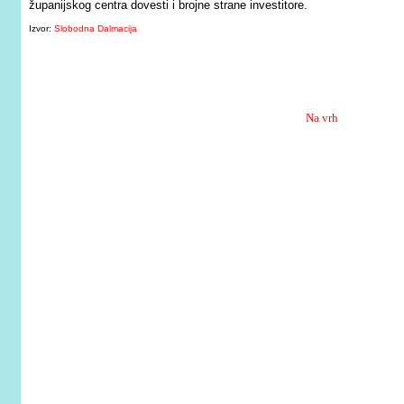
županijskog centra dovesti i brojne strane investitore.
Izvor:
Slobodna Dalmacija
Na vrh