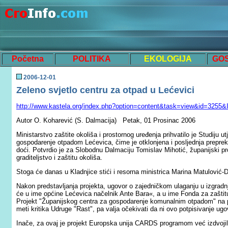
Početna
POLITIKA
EKOLOGIJA
GO
200
6
-
12
-
01
Zeleno svjetlo centru za otpad u Lećevici
http://www.kastela.org/index.php?option=content&task=view&id=3255&
Autor O. Koharević (S. Dalmacija)
Petak, 01 Prosinac 2006
Ministarstvo zaštite okoliša i prostornog uređenja prihvatilo je Studiju u
gospodarenje otpadom Lećevica, čime je otklonjena i posljednja preprek
doći. Potvrdio je za Slobodnu Dalmaciju Tomislav Mihotić, županijski p
graditeljstvo i zaštitu okoliša.
Stoga će danas u Kladnjice stići i resorna ministrica Marina Matulović-D
Nakon predstavljanja projekta, ugovor o zajedničkom ulaganju u izgrad
će u ime općine Lećevica načelnik Ante Bara«, a u ime Fonda za zaštitu
Projekt "Županijskog centra za gospodarenje komunalnim otpadom" na p
meti kritika Udruge "Rast", pa valja očekivati da ni ovo potpisivanje ug
Inače, za ovaj je projekt Europska unija CARDS programom već izdvojila