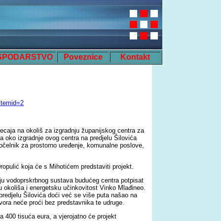
SPODARSTVO
Poveznice
Kontakt
Itemid=2
tjecaja na okoliš za izgradnju županijskog centra za
a oko izgradnje ovog centra na predjelu Šilovića
ročelnik za prostorno uređenje, komunalne poslove,
ropulić koja će s Mihotićem predstaviti projekt.
nju vodoprskrbnog sustava budućeg centra potpisat
 okoliša i energetsku učinkovitost Vinko Mlađineo.
redjelu Šilovića doći već se više puta našao na
ovora neće proći bez predstavnika te udruge.
 400 tisuća eura, a vjerojatno će projekt