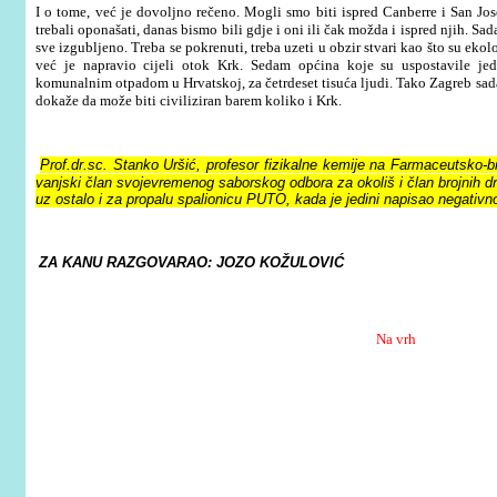
I o tome, već je dovoljno rečeno. Mogli smo biti ispred Canberre i San Jos
trebali oponašati, danas bismo bili gdje i oni ili čak možda i ispred njih. Sad
sve izgubljeno. Treba se pokrenuti, treba uzeti u obzir stvari kao što su ekolo
već je napravio cijeli otok Krk. Sedam općina koje su uspostavile je
komunalnim otpadom u Hrvatskoj, za četrdeset tisuća ljudi. Tako Zagreb sad
dokaže da može biti civiliziran barem koliko i Krk.
Prof.dr.sc. Stanko Uršić, profesor fizikalne kemije na Farmaceutsko-b
vanjski član svojevremenog saborskog odbora za okoliš i član brojnih dr
uz ostalo i za propalu spalionicu PUTO, kada je jedini napisao negativno
ZA KANU RAZGOVARAO: JOZO KOŽULOVIĆ
Na vrh