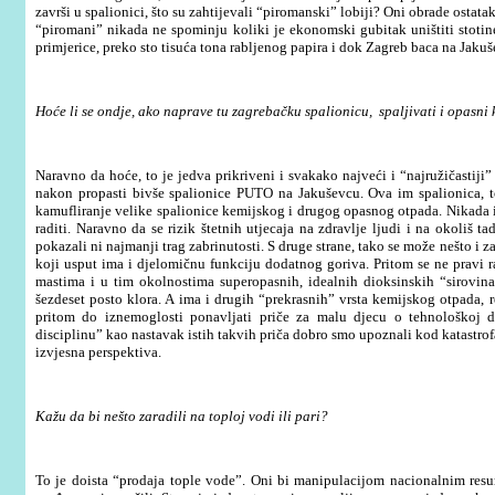
završi u spalionici, što su zahtijevali “piromanski” lobiji? Oni obrade ostata
“piromani” nikada ne spominju koliki je ekonomski gubitak uništiti stotin
primjerice, preko sto tisuća tona rabljenog papira i dok Zagreb baca na Jaku
Hoće li se ondje, ako naprave tu zagrebačku spalionicu, spaljivati i opasni
Naravno da hoće, to je jedva prikriveni i svakako najveći i “najružičastiji
nakon propasti bivše spalionice PUTO na Jakuševcu. Ova im spalionica, t
kamufliranje velike spalionice kemijskog i drugog opasnog otpada.
Nikada 
raditi. Naravno da se rizik štetnih utjecaja na zdravlje ljudi i na okoliš 
pokazali ni najmanji trag zabrinutosti. S druge strane, tako se može nešto i 
koji usput ima i djelomičnu funkciju dodatnog goriva. Pritom se ne pravi
mastima i u tim okolnostima superopasnih, idealnih dioksinskih “sirovina”
šezdeset posto klora. A ima i drugih “prekrasnih” vrsta kemijskog otpada, 
pritom do iznemoglosti ponavljati priče za malu djecu o tehnološkoj di
disciplinu” kao nastavak istih takvih priča dobro smo upoznali kod katastrof
izvjesna perspektiva.
Kažu da bi nešto zaradili na toploj vodi ili pari?
To je doista “prodaja tople vode”. Oni bi manipulacijom nacionalnim resur