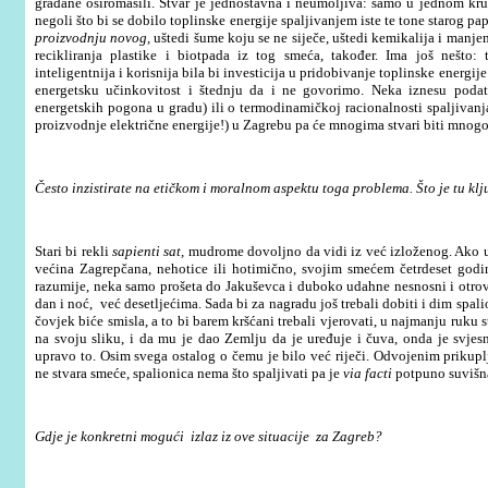
građane osiromašili. Stvar je jednostavna i neumoljiva: samo u jednom krugu
negoli što bi se dobilo toplinske energije spaljivanjem iste te tone starog pap
proizvodnju novog,
uštedi šume koju se ne siječe, uštedi kemikalija i manj
recikliranja plastike i biotpada iz tog smeća, također. Ima još nešto:
inteligentnija i korisnija bila bi investicija u pridobivanje toplinske energi
energetsku učinkovitost i štednju da i ne govorimo. Neka iznesu podatk
energetskih pogona u gradu) ili o termodinamičkoj racionalnosti spaljivanj
proizvodnje električne energije!) u Zagrebu pa će mnogima stvari biti mnogo
Često inzistirate na etičkom i moralnom aspektu toga problema. Što je tu kl
Stari bi rekli
sapienti sat,
mudrome dovoljno da vidi iz već izloženog. Ako uo
većina Zagrepčana, nehotice ili hotimično, svojim smećem četrdeset godi
razumije, neka samo prošeta do Jakuševca i duboko udahne nesnosni i otrovn
dan i noć, već desetljećima.
Sada bi za nagradu još trebali dobiti i dim spal
čovjek biće smisla, a to bi barem kršćani trebali vjerovati, u najmanju ruku 
na svoju sliku, i da mu je dao Zemlju da je uređuje i čuva, onda je svjesn
upravo to. Osim svega ostalog o čemu je bilo već riječi. Odvojenim prikupl
ne stvara smeće, spalionica nema što spaljivati pa je
via facti
potpuno suvišn
Gdje je konkretni mogući izlaz iz ove situacije za Zagreb?