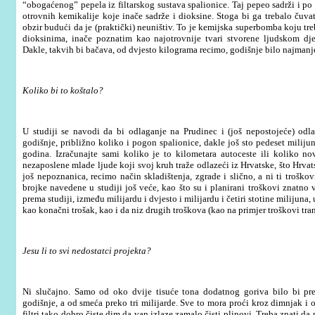
“obogaćenog” pepela iz filtarskog sustava spalionice. Taj pepeo sadrži i po
otrovnih kemikalije koje inače sadrže i dioksine. Stoga bi ga trebalo čuva
obzir budući da je (praktički) neuništiv. To je kemijska superbomba koju tr
dioksinima, inače poznatim kao najotrovnije tvari stvorene ljudskom dje
Dakle, takvih bi bačava, od dvjesto kilograma recimo, godišnje bilo najmanje
Koliko bi to koštalo?
U studiji se navodi da bi odlaganje na Prudinec i (još nepostojeće) odl
godišnje, približno koliko i pogon spalionice, dakle još sto pedeset miliju
godina. Izračunajte sami koliko je to kilometara autoceste ili koliko nov
nezaposlene mlade ljude koji svoj kruh traže odlazeći iz Hrvatske, što Hrva
još nepoznanica, recimo način skladištenja, zgrade i slično, a ni ti troško
brojke navedene u studiji još veće, kao što su i planirani troškovi znatno v
prema studiji, između milijardu i dvjesto i milijardu i četiri stotine milijuna
kao konačni trošak, kao i da niz drugih troškova (kao na primjer troškovi tran
Jesu li to svi nedostatci projekta?
Ni slučajno. Samo od oko dvije tisuće tona dodatnog goriva bilo bi pr
godišnje, a od smeća preko tri milijarde. Sve to mora proći kroz dimnjak i 
filtri tako dobro čiste dim da van izlaze zamalo čisti plinovi. Treba znati da