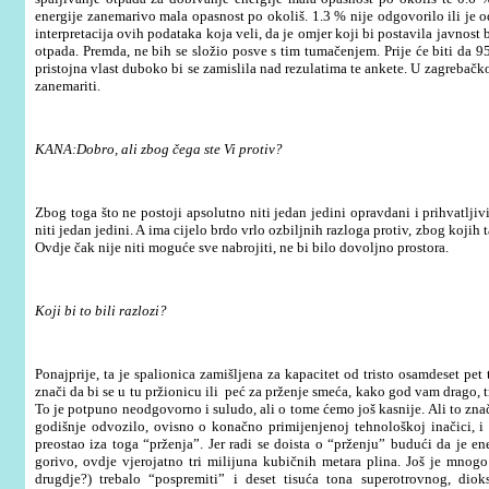
energije zanemarivo mala opasnost po okoli
š. 1.3 %
nije odgovorilo ili je 
interpretacija ovih podataka koja veli
,
da je omjer koji bi postavila javnost 
otpada
.
Premda
,
ne bih se slo
ž
io posve s tim tuma
č
enjem
.
Prije
ć
e biti da
9
pristojna vlast duboko bi se zamislila nad rezulatima te ankete
.
U zagreba
č
k
zanemariti
.
KANA:Dobro, ali zbog čega ste Vi protiv?
Zbog toga što ne postoji apsolutno niti jedan jedini opravdani i prihvatljiv
niti jedan jedini. A ima cijelo brdo vrlo ozbiljnih razloga protiv, zbog kojih 
Ovdje čak nije niti moguće sve nabrojiti, ne bi bilo dovoljno prostora.
Koji bi to bili razlozi?
Ponajprije, ta je spalionica zamišljena za kapacitet od tristo osamdeset pet
znači da bi se u tu pržionicu ili peć za prženje smeća, kako god vam drago, 
To je potpuno neodgovorno i suludo, ali o tome ćemo još kasnije. Ali to znač
godišnje odvozilo, ovisno o konačno primijenjenoj tehnološkoj inačici, i d
preostao iza toga “prženja”. Jer radi se doista o “prženju” budući da je en
gorivo, ovdje vjerojatno tri milijuna kubičnih metara plina. Još je mnog
drugdje?) trebalo “pospremiti” i deset tisuća tona superotrovnog, dio