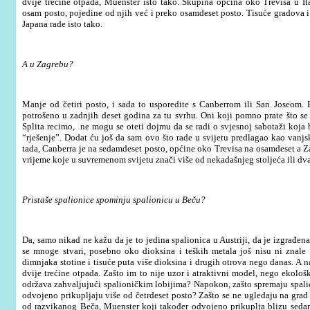
dvije trećine otpada, Muenster isto tako. Skupina općina oko Trevisa u Ital
osam posto, pojedine od njih već i preko osamdeset posto. Tisuće gradova i
Japana rade isto tako.
A u Zagrebu?
Manje od četiri posto, i sada to usporedite s Canberrom ili San Joseom. 
potrošeno u zadnjih deset godina za tu svrhu. Oni koji pomno prate što s
Splita recimo, ne mogu se oteti dojmu da se radi o svjesnoj sabotaži koja b
“rješenje”. Dodat ću još da sam ovo što rade u svijetu predlagao kao vanj
tada, Canberra je na sedamdeset posto, općine oko Trevisa na osamdeset a Za
vrijeme koje u suvremenom svijetu znači više od nekadašnjeg stoljeća ili dva
Pristaše spalionice spominju spalionicu u Beču?
Da, samo nikad ne kažu da je to jedina spalionica u Austriji, da je izgrađen
se mnoge stvari, posebno oko dioksina i teških metala još nisu ni znale 
dimnjaka stotine i tisuće puta više dioksina i drugih otrova nego danas. A 
dvije trećine otpada. Zašto im to nije uzor i atraktivni model, nego ekološki
održava zahvaljujući spalioničkim lobijima? Napokon, zašto spremaju spal
odvojeno prikupljaju više od četrdeset posto? Zašto se ne ugledaju na grad
od razvikanog Beča, Muenster koji također odvojeno prikuplja blizu sedam