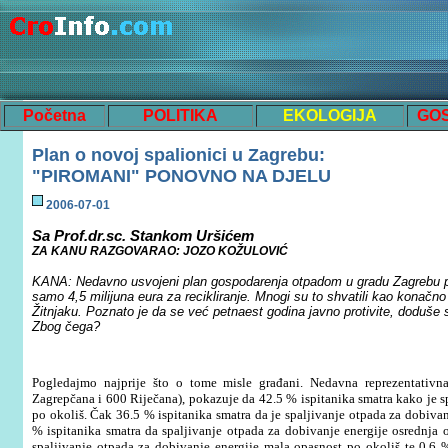
Početna
POLITIKA
EKOLOGIJA
GO
Plan o novoj spalionici u Zagrebu:
"PIROMANI" PONOVNO NA DJELU
200
6
-0
7
-
01
Sa Prof
.dr.sc. Stanko
m
Uršić
em
ZA KANU RAZGOVARAO: JOZO KOŽULOVIĆ
KANA: Nedavno usvojeni plan gospodarenja otpadom u gradu Zagrebu pre
samo 4,5 milijuna eura za recikliranje. Mnogi su to shvatili kao konačno
Žitnjaku. Poznato je da se već petnaest godina javno protivite, doduše 
Zbog čega?
Pogledajmo najprije
š
to o tome misle gra
đ
ani
.
Nedavna reprezentativn
Zagrep
č
ana i
600
Rije
č
ana
),
pokazuje da
42.5 %
ispitanika smatra kako je 
po okoli
š. Č
ak
36.5 %
ispitanika smatra da je spaljivanje otpada za dobiva
%
ispitanika smatra da spaljivanje otpada za dobivanje energije osrednja 
spaljivanje otpada za dobivanje energije mala opasnost po okoli
š
te
0.6