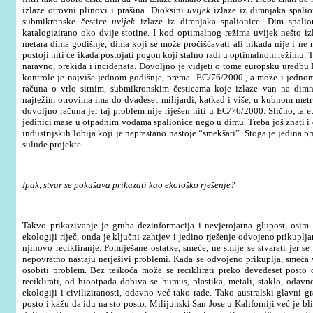
izlaze otrovni plinovi i prašina. Dioksini
uvijek
izlaze iz dimnjaka spali
submikronske čestice
uvijek
izlaze iz dimnjaka spalionice. Dim spalio
katalogizirano oko dvije stotine. I kod optimalnog režima uvijek nešto izl
metara dima godišnje, dima koji se može pročišćavati ali nikada nije i ne 
postoji niti će ikada postojati pogon koji stalno radi u optimalnom režimu. 
naravno, prekida i incidenata. Dovoljno je vidjeti o tome europsku uredbu 
kontrole je najviše jednom godišnje, prema EC/76/2000., a može i jednom 
računa o vrlo sitnim, submikronskim česticama koje izlaze van na dimnja
najtežim otrovima ima do dvadeset milijardi, katkad i više, u kubnom metr
dovoljno računa jer taj problem nije riješen niti u EC/76/2000. Slično, ta 
jedinici mase u otpadnim vodama spalionice nego u dimu. Treba još znati i d
industrijskih lobija koji je neprestano nastoje “smekšati”. Stoga je jedina p
sulude projekte.
Ipak, stvar se pokušava prikazati kao ekološko rješenje?
Takvo prikazivanje je gruba dezinformacija i nevjerojatna glupost, osim
ekologiji riječ, onda je ključni zahtjev i jedino rješenje odvojeno prikupljanj
njihovo recikliranje. Pomiješane ostatke, smeće, ne smije se stvarati jer se 
nepovratno nastaju nerješivi problemi. Kada se odvojeno prikuplja, smeća v
osobiti problem. Bez teškoća može se reciklirati preko devedeset posto
reciklirati, od biootpada dobiva se humus, plastika, metali, staklo, odavn
ekologiji i civiliziranosti, odavno već tako rade. Tako australski glavni
posto i kažu da idu na sto posto. Milijunski San Jose u Kaliforniji već je b