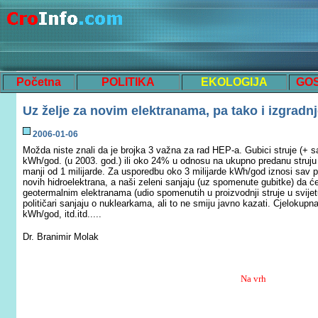
Početna
POLITIKA
EKOLOGIJA
GO
Uz
želje za novim elektranama, pa tako i izgradn
200
6
-0
1
-
06
Možda niste znali da je brojka 3 važna za rad HEP-a. Gubici struje (+ s
kWh/god. (u 2003. god.) ili oko 24% u odnosu na ukupno predanu struju 
manji od 1 milijarde. Za usporedbu oko 3 milijarde kWh/god iznosi sav pr
novih hidroelektrana, a naši zeleni sanjaju (uz spomenute gubitke) da će 
geotermalnim elektranama (udio spomenutih u proizvodnji struje u svijet
političari sanjaju o nuklearkama, ali to ne smiju javno kazati. Cjelokupna
kWh/god, itd.itd.....
Dr. Branimir Molak
Na vrh