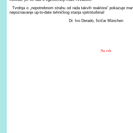
Tvrdnja o „nepotrebnom strahu od rada takvih reaktora“ pokazuje manjak
nepoznavanje up-to-date tehničkog stanja vjetroturbina!
Dr. Ivo Derado, fizičar München
Na vrh