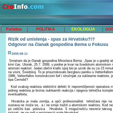
Početna
POLITIKA
EKOLOGIJA
GO
Rizik od unistenja - spas za Hrvatsku?!?
Odgovor na članak gospodina Bema u Fokusu
200
6
-0
8
-
11
Smatram da je članak gospodina Miroslava Bema: „Spas je u gradnji at
krivi čas. Utorak, 25.7. 2006. u podne je kvar na švedskom atomskom r
atomski reaktori. Jedan obični kratki spoj bio je uzrok da su za 23 min
na visini, Švedskoj. To je prouzrokovalo bezglavu paniku u Vattenfallo
1986. Vattenfallov konstrukcioni šef i stručnjak za nuklearne reaktore, je
tipa Černobil“!
Kod svakog reaktora električni defekt ili nepromišljenost operatora 
jednog reaktora je brzina nuklearnih reakcija i njegova tehnička kompl
eventualiteta.
Hrvatska je mala zemlja, a opći profesionalitet tehničara nije na
sustava ne može se, a i ne smije tražiti u atomskom reaktoru. Kod ne
po veličini kao polovica Hrvatske. S mogućnošću nesreće takvog ti
riskirati, jer se radi o egzistenciji male Hrvatske!