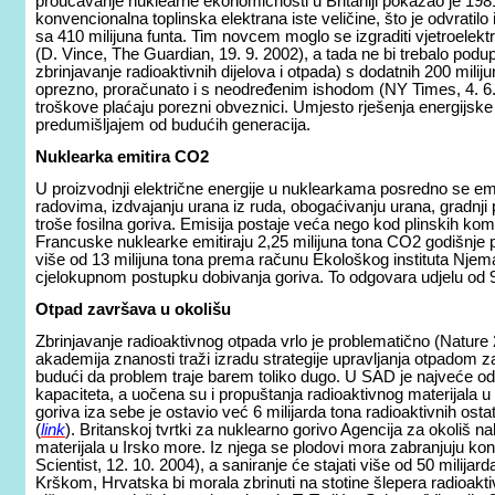
proučavanje nuklearne ekonomičnosti u Britaniji pokazao je 1981.
konvencionalna toplinska elektrana iste veličine, što je odvratilo 
sa 410 milijuna funta. Tim novcem moglo se izgraditi vjetroelekt
(D. Vince, The Guardian, 19. 9. 2002), a tada ne bi trebalo podup
zbrinjavanje radioaktivnih dijelova i otpada) s dodatnih 200 milij
oprezno, proračunato i s neodređenim ishodom (NY Times, 4. 6. 
troškove plaćaju porezni obveznici. Umjesto rješenja energijske
predumišljajem od budućih generacija.
Nuklearka emitira CO2
U proizvodnji električne energije u nuklearkama posredno se em
radovima, izdvajanju urana iz ruda, obogaćivanju urana, gradnji p
troše fosilna goriva. Emisija postaje veća nego kod plinskih kombi
Francuske nuklearke emitiraju 2,25 milijuna tona CO2 godišnje p
više od 13 milijuna tona prema računu Ekološkog instituta Njema
cjelokupnom postupku dobivanja goriva. To odgovara udjelu od
Otpad završava u okolišu
Zbrinjavanje radioaktivnog otpada vrlo je problematično (Nature
akademija znanosti traži izradu strategije upravljanja otpadom za
budući da problem traje barem toliko dugo. U SAD je najveće od
kapaciteta, a uočena su i propuštanja radioaktivnog materijala 
goriva iza sebe je ostavio već 6 milijarda tona radioaktivnih ost
(
link
). Britanskoj tvrtki za nuklearno gorivo Agencija za okoliš 
materijala u Irsko more. Iz njega se plodovi mora zabranjuju k
Scientist, 12. 10. 2004), a saniranje će stajati više od 50 milija
Krškom, Hrvatska bi morala zbrinuti na stotine šlepera radioakti