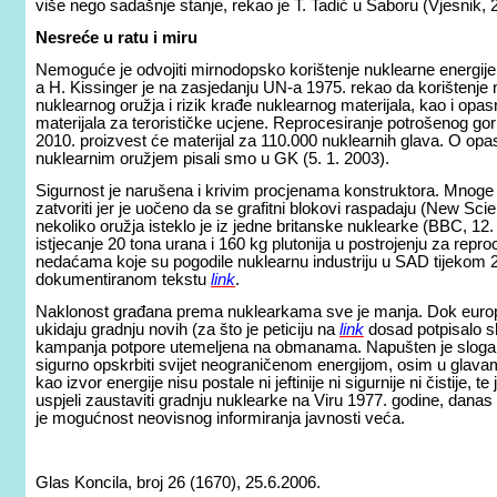
više nego sadašnje stanje, rekao je T. Tadić u Saboru (Vjesnik, 2
Nesreće u ratu i miru
Nemoguće je odvojiti mirnodopsko korištenje nuklearne energije 
a H. Kissinger je na zasjedanju UN-a 1975. rekao da korištenje
nuklearnog oružja i rizik krađe nuklearnog materijala, kao i op
materijala za terorističke ucjene. Reprocesiranje potrošenog gori
2010. proizvest će materijal za 110.000 nuklearnih glava. O o
nuklearnim oružjem pisali smo u GK (5. 1. 2003).
Sigurnost je narušena i krivim procjenama konstruktora. Mnoge
zatvoriti jer je uočeno da se grafitni blokovi raspadaju (New Scien
nekoliko oružja isteklo je iz jedne britanske nuklearke (BBC, 12. 
istjecanje 20 tona urana i 160 kg plutonija u postrojenju za repr
nedaćama koje su pogodile nuklearnu industriju u SAD tijekom 2
dokumentiranom tekstu
link
.
Naklonost građana prema nuklearkama sve je manja. Dok europs
ukidaju gradnju novih (za što je peticiju na
link
dosad potpisalo s
kampanja potpore utemeljena na obmanama. Napušten je slogan iz
sigurno opskrbiti svijet neograničenom energijom, osim u glava
kao izvor energije nisu postale ni jeftinije ni sigurnije ni čistije, 
uspjeli zaustaviti gradnju nuklearke na Viru 1977. godine, danas b
je mogućnost neovisnog informiranja javnosti veća.
Glas Koncila, broj 26 (1670), 25.6.2006.