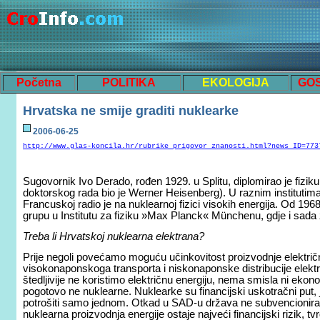
Početna
POLITIKA
EKOLOGIJA
GO
Hrvatska ne smije graditi nuklearke
200
6
-0
6
-
25
http://www.glas-koncila.hr/rubrike_prigovor_znanosti.html?news_ID=773
Sugovornik Ivo Derado, rođen 1929. u Splitu, diplomirao je fizik
doktorskog rada bio je Werner Heisenberg). U raznim institutima
Francuskoj radio je na nuklearnoj fizici visokih energija. Od 19
grupu u Institutu za fiziku »Max Planck« Münchenu, gdje i sada ž
Treba li Hrvatskoj nuklearna elektrana?
Prije negoli povećamo moguću učinkovitost proizvodnje električn
visokonaponskoga transporta i niskonaponske distribucije električn
štedljivije ne koristimo električnu energiju, nema smisla ni ekono
pogotovo ne nuklearne. Nuklearke su financijski uskotračni put, j
potrošiti samo jednom. Otkad u SAD-u država ne subvencionira k
nuklearna proizvodnja energije ostaje najveći financijski rizik, t