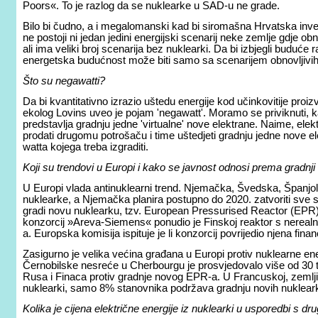
Poors«. To je razlog da se nuklearke u SAD-u ne grade.
Bilo bi čudno, a i megalomanski kad bi siromašna Hrvatska inves
ne postoji ni jedan jedini energijski scenarij neke zemlje gdje o
ali ima veliki broj scenarija bez nuklearki. Da bi izbjegli buduće r
energetska budućnost može biti samo sa scenarijem obnovljivih 
Što su negawatti?
Da bi kvantitativno izrazio uštedu energije kod učinkovitije proizv
ekolog Lovins uveo je pojam 'negawatt'. Moramo se priviknuti, k
predstavlja gradnju jedne 'virtualne' nove elektrane. Naime, ele
prodati drugomu potrošaču i time uštedjeti gradnju jedne nove ele
watta kojega treba izgraditi.
Koji su trendovi u Europi i kako se javnost odnosi prema gradnji
U Europi vlada antinuklearni trend. Njemačka, Švedska, Španjols
nuklearke, a Njemačka planira postupno do 2020. zatvoriti sve s
gradi novu nuklearku, tzv. European Pressurised Reactor (EPR)
konzorcij »Areva-Siemens« ponudio je Finskoj reaktor s nereal
a. Europska komisija ispituje je li konzorcij povrijedio njena finan
Zasigurno je velika većina građana u Europi protiv nuklearne ener
Černobilske nesreće u Cherbourgu je prosvjedovalo više od 30
Rusa i Finaca protiv gradnje novog EPR-a. U Francuskoj, zemlji 
nuklearki, samo 8% stanovnika podržava gradnju novih nuklearki
Kolika je cijena električne energije iz nuklearki u usporedbi s d