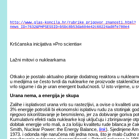
http://www.glas-koncila.hr/rubrike_prigovor_znanosti.html?
news_ID=7632&PHPSESSID=b5bc8b53da604e42c60224ad8fe780e4
Kršćanska inicijativa »Pro scientia«
Lažni mitovi o nuklearkama
Otkako je postalo aktualno pitanje dodatnog reaktora u nuklearnoj
u medijima se često tvrdi da nuklearke ne proizvode stakleničke pl
vrlo sigurne i da je uran energent budućnosti. U isto vrijeme, u s
Urana nema, a energija je skupa
Zalihe i isplativost urana vrlo su rastezljivi, a ovise o kvaliteti 
3% energije potrošili bi ekonomski isplativu rudu za stotinjak g
njegovo iskorištavanje je besmisleno, jer za dobivanje goriva potr
Kumulativni efekti rada nuklearke koji uključuju i zbrinjavanje ot
dobitak energije vrlo mali, a za lošiju kvalitetu rude bilanca je 
Smith, Nuclear Power: the Energy Balance,
link
). Sjedinjene Am
1973. i odonda nije naručena niti jedna nova, što je malo čudno a