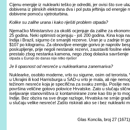
Cijenu energije iz nuklearki teško je odrediti, jer ovisi što sve ul
dobivena iz plinskih elektrana dva i pol puta jeftinija od energije
dobivene pomoću vjetroturbina.
Kolike su zalihe urana i kako riješiti problem otpada?
Njemačko Ministarstvo za okoliš ocjenjuje da zalihe za ekonoms
25 godina. Neki optimisti ocjenjuju - još 200 godina. Kina koja na
Indija i Brazil, sigurno će smanjiti rezerve. Uran je u zadnje tri
$107 po kilogramu. Za obnovljive energije gorivo je naprotiv bespl
poskupljenje, prije negoli nestanak rezervi, zaustaviti fosilne el
prestalo zbog nestanka kamena, nego zbog dolaska savršenije i 
otpada u Europi do danas nije nitko riješio!
Je li opasnost od nesreće u nuklearkama zanemariva?
Nuklearke, osobito moderne, vrlo su sigurne, osim od terorista. 
u Ukrajini ili kod Harrisburga u SAD-u vrlo je mala, ali nije nem
težinom nesreće koja je specifična za svaku zemlju. Poslije nes
površina veličine gotovo polovice Hrvatske. Zato u slučaju sličn
iseljavanje stanovništva iz kontaminirane zone kao što je to mog
Indije. Bez obzira na sve druge razloge, Hrvatska ne smije gradit
u slučaju velike nesreće! Zašto riskirati ako se i bez nuklearki m
Glas Koncila, broj 27 (1671)