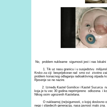
No, problem nuklearne sigurnosti jest i nas lokalni 
1. Tik uz nasu granicu i u susjedstvu milijunsk
Krsko
za ciji besprijekoran rad smo svi zivotno zai
problem konacnog odlaganja radioaktivnog otpada koj
Rjesenje se ne nazire.
2. Između Kastel Gomilice i Kastel Sucurca nalaz
koja je tu vec 30 godina neprimjereno odlozena i ko
Nikog osim ugrozenih Kastelana.
O nuklearnoj (ne)sigurnosti, o kojoj doslovno ovi
nego i slijedecih generacija, nasa javnost malo zna. P