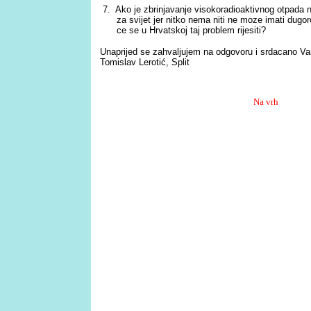
7. Ako je zbrinjavanje visokoradioaktivnog otpada na
za svijet jer nitko nema niti ne moze imati dug
ce se u Hrvatskoj taj problem rijesiti?
Unaprijed se zahvaljujem na odgovoru i srdacano Va
Tomislav Lerotić, Split
Na vrh