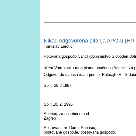
Nikad odgovorena pitanja APO-u (HR 
Tomislav Lerotić
Potovana gospođo Carić! (dopisnistvo Sloboden Dal
aljem Vam kopiju mog pisma upućenog Agenciji za po
Odgovor do danas nisam primio. Pokuajte Vi. Srda
Split, 29.3.1997.
----------------------------------
Split 10. 2. 1996.
Agenciji za posebni otpad
Zagreb
Postovani mr. Damir Subasic,
p
ostovane gospođe, postovana gospodo,