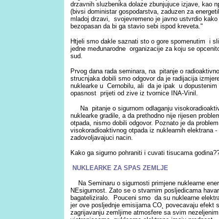
drzavnih sluzbenika dolaze zbunjujuce izjave, kao npr
(bivsi doministar gospodarstva, zaduzen za energetik
mladoj drzavi, svojevremeno je javno ustvrdio kako j
bezopasan da bi ga stavio sebi ispod kreveta."
Htjeli smo dakle saznati sto o gore spomenutim i sl
jedne međunarodne organizacije za koju se opcenito
sud.
Prvog dana rada seminara, na pitanje o radioaktivno
strucnjaka dobili smo odgovor da je radijacija izmj
nuklearke u Cernobilu, ali da je ipak u dopusteni
opasnost prijeti od zive iz tvornice INA-Vinil.
Na pitanje o sigurnom odlaganju visokoradioaktiv
nuklearke gradile, a da prethodno nije rijesen proble
otpada, nismo dobili odgovor. Poznato je da problem
visokoradioaktivnog otpada iz nuklearnih elektrana - n
zadovoljavajuci nacin.
Kako ga sigurno pohraniti i cuvati tisucama godina
NUKLEARKE ZA SPAS ZEMLJE
Na Seminaru o sigurnosti primjene nuklearne energi
NEsigurnost. Zato se o stvarnim posljedicama havarij
bagateliziralo. Pouceni smo da su nuklearne elekt
jer ove posljednje emisijama CO˛ povecavaju efekt s
zagrijavanju zemljime atmosfere sa svim nezeljenim