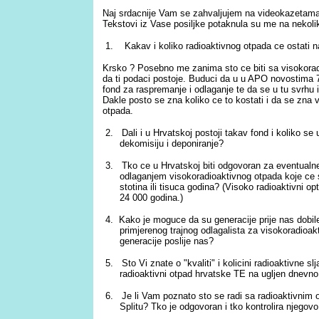
Naj srdacnije Vam se zahvaljujem na videokazetama 
Tekstovi iz Vase posiljke potaknula su me na nekolik
1. Kakav i koliko radioaktivnog otpada ce ostati 
Krsko ? Posebno me zanima sto ce biti sa visokora
da ti podaci postoje. Buduci da u u APO novostima 7/
fond za raspremanje i odlaganje te da se u tu svrhu 
Dakle posto se zna koliko ce to kostati i da se zna v
otpada.
2. Dali i u Hrvatskoj postoji takav fond i koliko s
dekomisiju i deponiranje?
3. Tko ce u Hrvatskoj biti odgovoran za eventualn
odlaganjem visokoradioaktivnog otpada koje ce 
stotina ili tisuca godina? (Visoko radioaktivni o
24 000 godina.)
4. Kako je moguce da su generacije prije nas dobil
primjerenog trajnog odlagalista za visokoradioakt
generacije poslije nas?
5. Sto Vi znate o "kvaliti" i kolicini radioaktivne s
radioaktivni otpad hrvatske TE na ugljen dnevno
6. Je li Vam poznato sto se radi sa radioaktivnim 
Splitu? Tko je odgovoran i tko kontrolira njegov