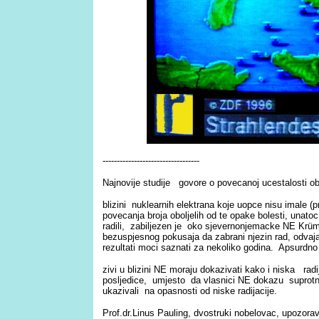
----------------------------------
Najnovije studije govore o povecanoj ucestalosti ob
blizini nuklearnih elektrana koje uopce nisu imale (pri
povecanja broja oboljelih od te opake bolesti, unat
radili, zabiljezen je oko sjevernonjemacke NE Krü
bezuspjesnog pokusaja da zabrani njezin rad, odvaja
rezultati moci saznati za nekoliko godina. Apsurdno 
zivi u blizini NE moraju dokazivati kako i niska rad
posljedice, umjesto da vlasnici NE dokazu suprot
ukazivali na opasnosti od niske radijacije.
Prof.dr.Linus Pauling, dvostruki nobelovac, upozor