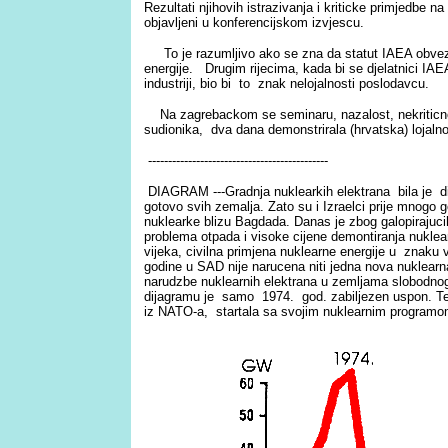
Rezultati njihovih istrazivanja i kriticke primjedbe 
objavljeni u konferencijskom izvjescu.
To je razumljivo ako se zna da statut IAEA obvezu
energije. Drugim rijecima, kada bi se djelatnici IAEA-
industriji, bio bi to znak nelojalnosti poslodavcu.
Na zagrebackom se seminaru, nazalost, nekriticno
sudionika, dva dana demonstrirala (hrvatska) lojaln
---------------------------------------------
DIAGRAM ---Gradnja nuklearkih elektrana bila je 
gotovo svih zemalja. Zato su i Izraelci prije mnogo 
nuklearke blizu Bagdada. Danas je zbog galopirajuci
problema otpada i visoke cijene demontiranja nuklear
vijeka, civilna primjena nuklearne energije u znak
godine u SAD nije narucena niti jedna nova nuklearn
narudzbe nuklearnih elektrana u zemljama slobodno
dijagramu je samo 1974. god. zabiljezen uspon. Te
iz NATO-a, startala sa svojim nuklearnim program