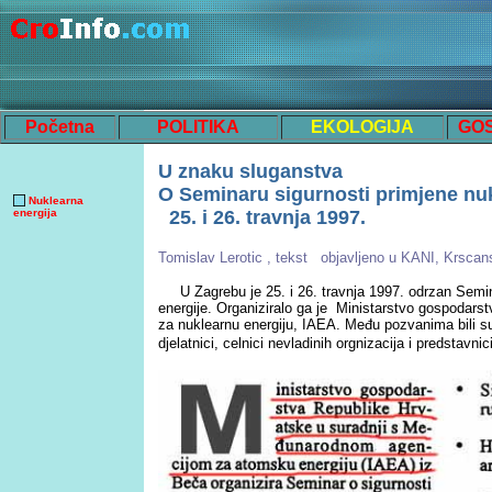
Početna
POLITIKA
EKOLOGIJA
GO
U znaku sluganstva
O Seminaru sigurnosti primjene nu
Nuklearna
energija
25. i 26. travnja 1997.
Tomislav Lerotic
, tekst
objavljeno u KANI, Krscan
U Zagrebu je 25. i 26. travnja 1997. odrzan Semina
energije. Organiziralo ga je Ministarstvo gospodar
za nuklearnu energiju, IAEA. Među pozvanima bili su
djelatnici, celnici nevladinih orgnizacija i predstavni