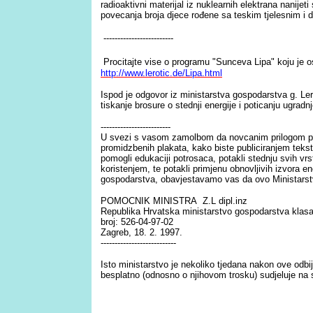
radioaktivni materijal iz nuklearnih elektrana nanijet
povecanja broja djece rođene sa teskim tjelesnim i
-------------------------
Procitajte vise o programu "Sunceva Lipa" koju je 
http://www.lerotic.de/Lipa.html
Ispod je odgovor iz ministarstva gospodarstva g. L
tiskanje brosure o stednji energije i poticanju ugradnj
-------------------------
U svezi s vasom zamolbom da novcanim prilogom po
promidzbenih plakata, kako biste publiciranjem teks
pomogli edukaciji potrosaca, potakli stednju svih vrs
koristenjem, te potakli primjenu obnovljivih izvora en
gospodarstva, obavjestavamo vas da ovo Ministars
POMOCNIK MINISTRA Z.L dipl.inz
Republika Hrvatska ministarstvo gospodarstva klasa
broj: 526-04-97-02
Zagreb, 18. 2. 1997.
---------------------------
Isto ministarstvo je nekoliko tjedana nakon ove odbij
besplatno (odnosno o njihovom trosku) sudjeluje na 