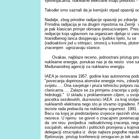
vjetrenjacama, nuklearne elektrane imaju prednost -
Također smo saznali da je kemijski otpad opasniji o
Nadalje, zbog prirodne radijacije opasniji po zdravlj
Prirodna radijacija je na drugim mjestima na Zemlji
je pak klasican primjer obmane presucivanjem. Presu
redijacije koja uglavnom na organizam djeluje iz vana
hranidbenog lanca dospjevaju u ljudsko tijelo, tu s
(radioaktivni jod u stitnjaci, stroncij u kostima, pluto
zracenjem ugrozavaju stanice.
Ovakav, najblaze receno, jednostrani pristup pro
nuklearne energije, ponukao nas je da nesto vise s
Međunarodnoj agenciji za nuklearnu energiju.
IAEA je osnovana 1957. godine kao autonomna podor
"povecanja doprinosa atomske energije miru, zdravlju
svijetu......Ona savjetuje i pruza tehnicku potporu 
clanicama.....
Zalaze se za primjenu zracenja u poljopri
hidrologiji." U skladu s proklamiranim ciljem, u sv
pocetka sezdesetih, duznosnici IAEA za kraj stoljeca
nuklearnih elektrana nego sto je stvarno izgrađeno.
teziste rada prebacila na nuklearnu sigurnost. 1991.
Becu na kojoj je predstavljeno izvjesce njezinih str
nesrece. U njemu se govori o znacajnim poremecajima
da oni nisu posljedica radioaktivnog zracenja, nego 
socijalnih, ekonomskih i politickih promjena u kojim
delegaciji strucnjaka iz dvije najteze pogođne repub
Bjelorusije, pristup konferenciji omogucen je tek nak