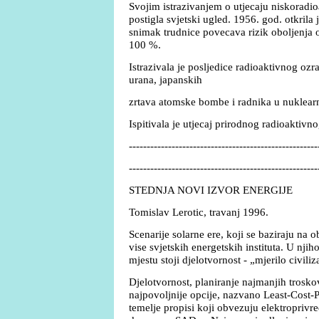
Svojim istrazivanjem o utjecaju niskoradio
postigla svjetski ugled. 1956. god. otkrila 
snimak trudnice povecava rizik oboljenja 
100 %.
Istrazivala je posljedice radioaktivnog oz
urana, japanskih
zrtava atomske bombe i radnika u nuklearno
Ispitivala je utjecaj prirodnog radioaktivn
-----------------------------------------------------
-----------------------------------------------------
STEDNJA NOVI IZVOR ENERGIJE
Tomislav Lerotic, travanj 1996.
Scenarije solarne ere, koji se baziraju na 
vise svjetskih energetskih instituta. U n
mjestu stoji djelotvornost - „mjerilo civiliz
Djelotvornost, planiranje najmanjih trosko
najpovoljnije opcije, nazvano Least-Cost-
temelje propisi koji obvezuju elektropri