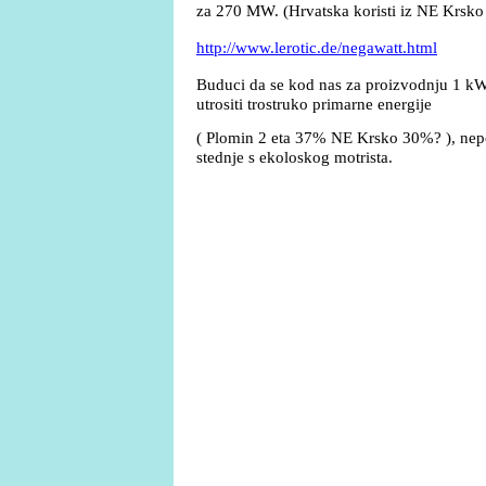
za 270 MW. (Hrvatska koristi iz NE Krsk
http://www.lerotic.de/negawatt.html
Buduci da se kod nas za proizvodnju 1 k
utrositi trostruko primarne energije
( Plomin 2 eta 37% NE Krsko 30%? ), nepo
stednje s ekoloskog motrista.