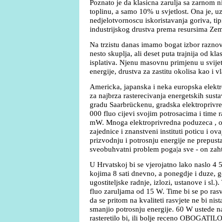
Poznato je da klasicna zarulja sa zarnom n
toplinu, a samo 10% u svjetlost. Ona je, 
nedjelotvornoscu iskoristavanja goriva, ti
industrijskog drustva prema resursima Zem
Na trzistu danas imamo bogat izbor raznov
nesto skuplja, ali deset puta trajnija od kla
isplativa. Njenu masovnu primjenu u svije
energije, drustva za zastitu okolisa kao i vl
Americka, japanska i neka europska elektr
za najbrza rasterecivanja energetskih sus
gradu Saarbrückenu, gradska elektroprivred
000 fluo cijevi svojim potrosacima i time ra
mW. Mnoga elektroprivredna poduzeca , o
zajednice i znanstveni instituti poticu i ov
prizvodnju i potrosnju energije ne prepust
sveobuhvatni problem poga|a sve - on zahti
U Hrvatskoj bi se vjerojatno lako naslo 4 
kojima 8 sati dnevno, a ponegdje i duze, g
ugostiteljske radnje, izlozi, ustanove i sl.)
fluo zaruljama od 15 W. Time bi se po ras
da se pritom na kvaliteti rasvjete ne bi nist
smanjio potrosnju energije. 60 W ustede n
rasteretilo bi, ili bolje receno OBOGATILO