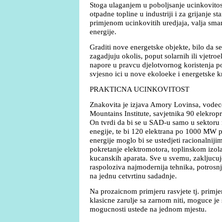
Stoga ulaganjem u poboljsanje ucinkovitos
otpadne topline u industriji i za grijanje s
primjenom ucinkovitih uredjaja, valja sman
energije.
Graditi nove energetske objekte, bilo da se
zagadjuju okolis, poput solarnih ili vjetroe
napore u pravcu djelotvornog koristenja pos
svjesno ici u nove ekoloeke i energetske k
PRAKTICNA UCINKOVITOST
Znakovita je izjava Amory Lovinsa, vode
Mountains Institute, savjetnika 90 elekro
On tvrdi da bi se u SAD-u samo u sektoru 
enegije, te bi 120 elektrana po 1000 MW po
energije moglo bi se ustedjeti racionalniji
pokretanje elektromotora, toplinskom izol
kucanskih aparata. Sve u svemu, zakljucuje
raspoloziva najmodernija tehnika, potrosnju
na jednu cetvrtinu sadadnje.
Na prozaicnom primjeru rasvjete tj. primjen
klasicne zarulje sa zarnom niti, moguce je 
mogucnosti ustede na jednom mjestu.