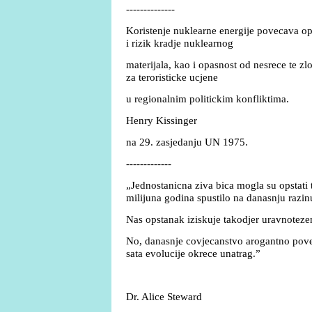
--------------
Koristenje nuklearne energije povecava op
i rizik kradje nuklearnog
materijala, kao i opasnost od nesrece te z
za teroristicke ucjene
u regionalnim politickim konfliktima.
Henry Kissinger
na 29. zasjedanju UN 1975.
-------------
„Jednostanicna ziva bica mogla su opstati 
milijuna godina spustilo na danasnju razin
Nas opstanak iziskuje takodjer uravnoteze
No, danasnje covjecanstvo arogantno pove
sata evolucije okrece unatrag.”
Dr. Alice Steward