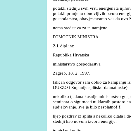
potakli stednju svih vrsti energenata njiho
potakli primjenu obnovljivih izvora energij
gospodarstva, obavjestavamo vas da ovo M
nema sredstava za te namjene
POMOCNIK MINISTRA
Z.L dipl.inz
Republika Hrvatska
ministarstvo gospodarstva
Zagreb, 18. 2. 1997.
(slican odgovor sam dobio za kampanju iz
DUZZO i Zupanije splitsko-dalmatinske)
nekoliko tjedana kasnije ministarstvo gosp
seminara o sigurnosti nuklarnih postoroje
sudjelovanje. sve je bilo pesplatno!!!!
lijep pozdrav iz splita s nekoliko citata i 
stednji kao novom izvoru energije.
tomislav lerotic