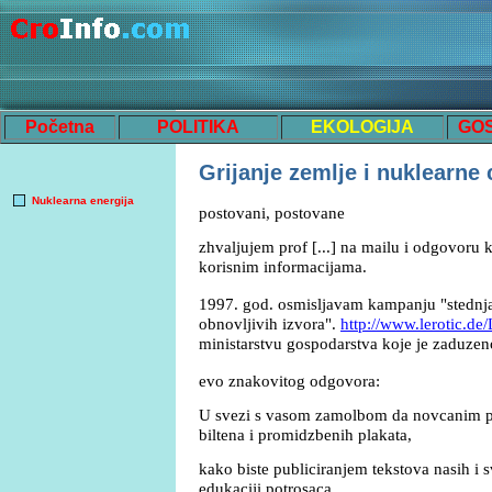
Početna
POLITIKA
EKOLOGIJA
GO
Grijanje zemlje i nuklearne
Nuklearna energija
postovani, postovane
zhvaljujem prof [...] na mailu i odgovoru 
korisnim informacijama.
1997. god. osmisljavam kampanju "stednja 
obnovljivih izvora".
http://www.lerotic.de/
ministarstvu gospodarstva koje je zaduzeno
evo znakovitog odgovora:
U svezi s vasom zamolbom da novcanim 
biltena i promidzbenih plakata,
kako biste publiciranjem tekstova nasih i 
edukaciji potrosaca,