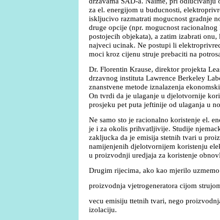
drzavama SAD-a. Naime, pri odlucivanju o
za el. energijom u buducnosti, elektropri
iskljucivo razmatrati mogucnost gradnje n
druge opcije (npr. mogucnost racionalnog ko
postojecih objekata), a zatim izabrati onu
najveci ucinak. Ne postupi li elektroprivr
moci kroz cijenu struje prebaciti na potros
Dr. Florentin Krause, direktor projekta Le
drzavnog instituta Lawrence Berkeley Labor
znanstvene metode iznalazenja ekonomski i
On tvrdi da je ulaganje u djelotvornije kori
prosjeku pet puta jeftinije od ulaganja u n
Ne samo sto je racionalno koristenje el. en
je i za okolis prihvatljivije. Studije njema
zakljucka da je emisija stetnih tvari u pro
namijenjenih djelotvornijem koristenju ele
u proizvodnji uredjaja za koristenje obnovl
Drugim rijecima, ako kao mjerilo uzmemo 
proizvodnja vjetrogeneratora cijom strujom 
vecu emisiju ttetnih tvari, nego proizvodnj
izolaciju.