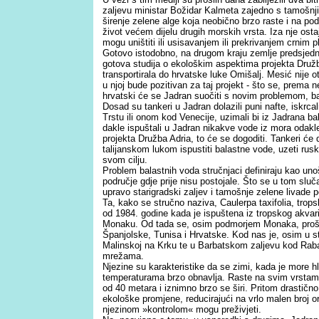
zaljevu ministar Božidar Kalmeta zajedno s tamošnj
širenje zelene alge koja neobično brzo raste i na 
život većem dijelu drugih morskih vrsta. Iza nje osta
mogu uništiti ili usisavanjem ili prekrivanjem crnim p
Gotovo istodobno, na drugom kraju zemlje predsjednik
gotova studija o ekološkim aspektima projekta Družb
transportirala do hrvatske luke Omišalj. Mesić nije ot
u njoj bude pozitivan za taj projekt - što se, prema
hrvatski će se Jadran suočiti s novim problemom, 
Dosad su tankeri u Jadran dolazili puni nafte, iskrcal
Trstu ili onom kod Venecije, uzimali bi iz Jadrana bal
dakle ispuštali u Jadran nikakve vode iz mora odakle
projekta Družba Adria, to će se dogoditi. Tankeri će d
talijanskom lukom ispustiti balastne vode, uzeti rusku
svom cilju.
Problem balastnih voda stručnjaci definiraju kao uno
područje gdje prije nisu postojale. Što se u tom sluč
upravo starigradski zaljev i tamošnje zelene livade
Ta, kako se stručno naziva, Caulerpa taxifolia, trop
od 1984. godine kada je ispuštena iz tropskog akva
Monaku. Od tada se, osim podmorjem Monaka, proširi
Španjolske, Tunisa i Hrvatske. Kod nas je, osim u st
Malinskoj na Krku te u Barbatskom zaljevu kod Raba.
mrežama.
Njezine su karakteristike da se zimi, kada je more h
temperaturama brzo obnavlja. Raste na svim vrsta
od 40 metara i iznimno brzo se širi. Pritom drastično 
ekološke promjene, reducirajući na vrlo malen broj 
njezinom »kontrolom« mogu preživjeti.