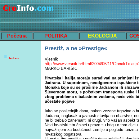
Početna
POLITIKA
EKOLOGIJA
GO
Prestiž, a ne »Prestige«
Jadran
Vjesnik
http://www.vjesnik.hr/html/2004/06/11/ClanakTx.a
MARKO BARIŠIĆ
Hrvatska i Italija moraju surađivati na primjeni i
Jadranu. U suprotnom, neodgovorno ispuštene tr
Monaka koje su se proširile Jadranom ili sluzave
Sjevernom moru, s početkom transporta ruske i k
zbog problema s balastnim vodama, neće više bit
učestale pojave
Iako se posljednjih dana, nakon vezane trgovine o 
Jadranu, naglasak u javnosti stavlja na ribarstvo, ne
ne bi trebalo zanemariti ni drugi, vrlo važan aspekt t
Neki hrvatski stručnjaci upravo su brigu o tom dijel
najvažnijom za budućnost zemlje u pogledu turizma i
hrvatskog bogatstva.
U vezi s tim mediji su prošlih dana zabilježili dva b