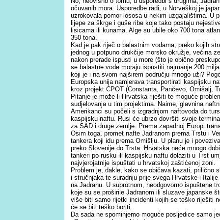
No, neovisno o tomu, u usporedbi s drugima, Jadran 
očuvanih mora. Usporedbe radi, u Norveškoj je japa
uzrokovala pomor lososa u nekim uzgajalištima. U pi
lijepe za škrge i guše ribe koje tako postaju nejestiv
lisicama ili kunama. Alge su ubile oko 700 tona atla
350 tona.
Kad je pak riječ o balastnim vodama, preko kojih str
jednog u potpuno drukčije morsko okružje, većina zem
nakon prerade ispusti u more (što je obično preskupo)
se balastne vode moraju ispustiti najmanje 200 milj
koji je i na svom najširem području mnogo uži? Pog
Europska unija namjerava transportirati kaspijsku na
kroz projekt CPOT (Constanta, Pančevo, Omišalj, Tr
Pitanje je može li Hrvatska riješiti te moguće proble
sudjelovanja u tim projektima. Naime, glavnina naftni
Amerikanci su počeli s izgradnjom naftovoda do turs
kaspijsku naftu. Rusi će ubrzo dovršiti svoje termin
za SAD i druge zemlje. Prema zapadnoj Europi transp
Osim toga, promet nafte Jadranom prema Trstu i Vene
tankera koji idu prema Omišlju. U planu je i povezi
preko Slovenije do Trsta. Hrvatska neće mnogo dobi
tankeri po rusku ili kaspijsku naftu dolaziti u Trst u
najvjerojatnije ispuštati u hrvatskoj zaštićenoj zoni.
Problem je, dakle, kako se običava kazati, prilično sl
i stručnjaka te suradnju prije svega Hrvatske i Italije
na Jadranu. U suprotnom, neodgovorno ispuštene tr
koje su se proširile Jadranom ili sluzave japanske 
više biti samo rijetki incidenti kojih se teško riješiti
će se biti teško boriti.
Da sada ne spominjemo moguće posljedice samo jedn