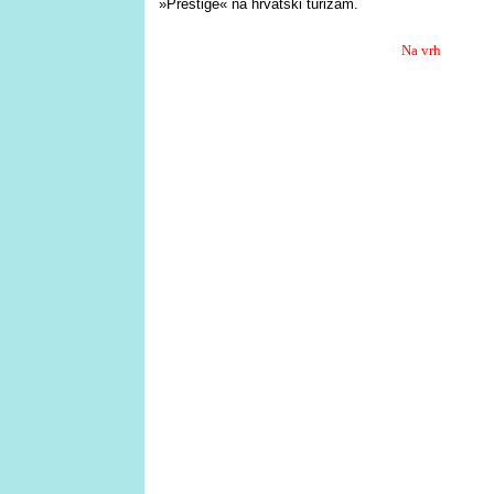
»Prestige« na hrvatski turizam.
Na vrh