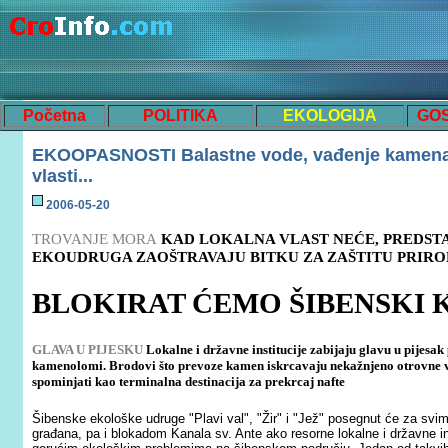
Početna
POLITIKA
EKOLOGIJA
GO
EKOOPASNOSTI Balastne vode, vađenje kamena, s
vlasti...
200
6
-
05
-
20
TROVANJE MORA
KAD LOKALNA VLAST NEĆE, PREDST
EKOUDRUGA ZAOŠTRAVAJU BITKU ZA ZAŠTITU PRIR
BLOKIRAT ĆEMO ŠIBENSKI 
GLAVA U PIJESKU
Lokalne i državne institucije zabijaju glavu u pijesa
kamenolomi. Brodovi što prevoze kamen iskrcavaju nekažnjeno otrovne vod
spominjati kao terminalna destinacija za prekrcaj nafte
Šibenske ekološke udruge "Plavi val", "Žir" i "Jež" posegnut će za svim 
građana, pa i blokadom Kanala sv. Ante ako resorne lokalne i državne ins