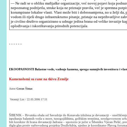
— Ne radi se o obliku mafijaške organizacije, već novoj pojavi koja podrazu
nepoznatog podrijetla, struke koja ne priznaje pravila, već je spremna potpis
korumpirane lokalne vlasti. Vlast može biti i dobronamjerna, no u želji da,
vodom ili riješi drugo infrastrukturno pitanje, pristaje na neprihvatljive z
je civilno društvo organizirano u udruge jedina brana od velike invazije kap
oplođivanja i iskorištavanja prirodnih potencijala.
- - - - - -
EKOOPASNOSTI Balastne vode, vađenje kamena, sprega sumnjivih investitora i vlasti
Kamenolomi su rane na tkivu Zemlje
Autor
Goran Šimac
Vecernji List / 22.05.2006 17:51
ŠIBENIK – Hrvatska obala od Savudrije do Konavala izložena je devastaciji – onečišćenju
ispuštanju balastnih voda u more, tunogojilištima, golfskim terenima, neodgovornom urban
biti korektor ili brana devastaciji Jadrana – upozorio je jučer u Šibeniku Vjeran Piršić, p
digla glas protiv naftovodnog projekta DružbAdria, ujedno je koordinator Plavog foruma