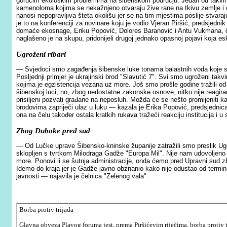
gorućim ekološkim problemima na šibenskom području. Jedan od takvih 
kamenoloma kojima se nekažnjeno otvaraju žive rane na tkivu zemlje i o
nanosi nepopravljiva šteta okolišu jer se na tim mjestima poslije stvar
je to na konferenciji za novinare koju je vodio Vjeran Piršić, predsjedn
domaće ekosnage, Eriku Popović, Dolores Baranović i Antu Vukmana, če
naglašeno je na skupu, pridonijeli drugoj jednako opasnoj pojavi koja es
Ugroženi ribari
— Svjedoci smo zagađenja šibenske luke tonama balastnih voda koje su
Posljednji primjer je ukrajinski brod "Slavutić 7". Svi smo ugroženi takvim
kojima je egzistencija vezana uz more. Još smo prošle godine tražili od 
šibenskoj luci, no, zbog nedostatne zakonske osnove, nitko nije reagir
prisiljeni pozvati građane na neposluh. Možda će se nešto promijeniti 
brodovima zapriječi ulaz u luku — kazala je Erika Popović, predsjednica
ona na čelu također ostala kratkih rukava tražeći reakciju institucija i u
Zbog Duboke pred sud
— Od Lučke uprave Šibensko-kninske županije zatražili smo preslik Ugov
sklopljen s tvrtkom Milodraga Gadže "Europa Mil".
Nije nam udovoljeno 
more. Ponovi li se šutnja administracije, onda ćemo pred Upravni sud z
Idemo do kraja jer je Gadže javno obznanio kako nije odustao od termin
javnosti — najavila je čelnica "Zelenog vala".
Borba protiv trijada
Glavna obveza Plavog foruma jest, prema Piršićevim riječima, borba protiv 