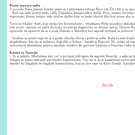
Protiv utovara nafte
U povodu Dana planeta Zemlje sastao se s aktivistima udruga Plavi val, Žir i Jež te su upoz
– Kod nas sada postoji nešto nalik Trijadama, hongkonškoj mafiji. Prvo, imamo investitore 
nepoznato. Potom imamo naše stručne službe koje su kadre obaviti bilo koji posao ako je
Treće su lokalne vlasti, koje mogu biti korumpirane – objašnjava Piršić pozadinu aktual
nisu protiv razvoja, no ističu da svaka investicija dugoročno ne donosi razvoj. Dolores B
upozorile na opasnost da se u uvali Duboka u šibenskoj luci sagradi terminal za pretovar n
– Građani su protiv toga da se u gradu obavlja ukrcaj i prekrcaj nafte. Kada bi nam kojeka
eksplodiraju, kao što se nedavno dogodilo u Solinu – kazala je Popović. No, jedan od naj
zatvorenom šibenskom zaljevu ispuštaju brodovi što prevoze kamenje u Veneciju i tako u
Kamen za Veneciju
– To je suludo. Mlečanima smo već u povijesti dali šumu da sagrade Veneciju, a sada im d
Talijani su trajno zabranili površinske kamenolome. Čini mi se da je kataklizma na hrvatsk
desetke što ilegalnih što legalnih kamenoloma, koji su žive rane na tkivu Zemlje. A poslije
Na vrh