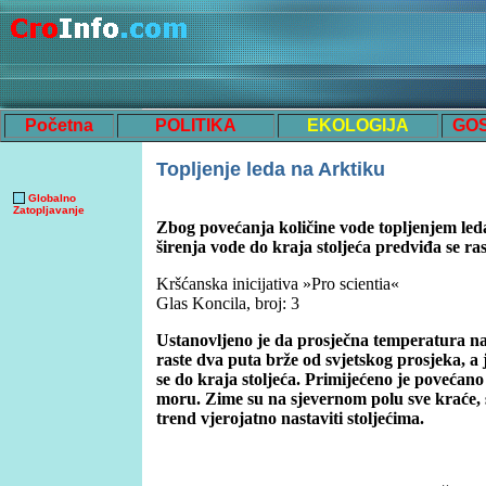
Početna
POLITIKA
EKOLOGIJA
GO
Topljenje leda na Arktiku
Globalno
Zatopljavanje
Zbog povećanja količine vode topljenjem led
širenja vode do kraja stoljeća predviđa se r
Kršćanska inicijativa »Pro scientia«
Glas Koncila, broj: 3
Ustanovljeno je da prosječna temperatura na
raste dva puta brže od svjetskog prosjeka, a j
se do kraja stoljeća. Primijećeno je povećano 
moru. Zime su na sjevernom polu sve kraće, sv
trend vjerojatno nastaviti stoljećima.