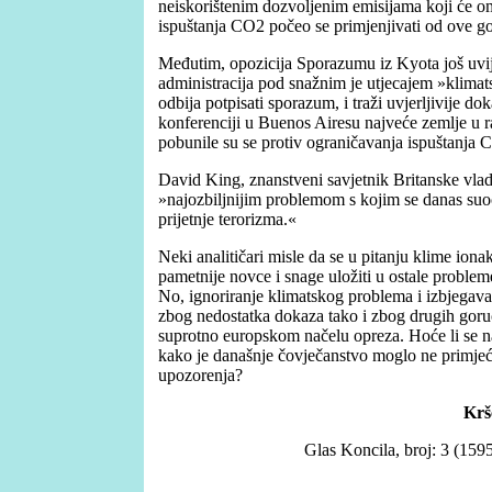
neiskorištenim dozvoljenim emisijama koji će o
ispuštanja CO2 počeo se primjenjivati od ove g
Međutim, opozicija Sporazumu iz Kyota još uvij
administracija pod snažnim je utjecajem »klimats
odbija potpisati sporazum, i traži uvjerljivije d
konferenciji u Buenos Airesu najveće zemlje u ra
pobunile su se protiv ograničavanja ispuštanja CO
David King, znanstveni savjetnik Britanske vla
»najozbiljnijim problemom s kojim se danas suo
prijetnje terorizma.«
Neki analitičari misle da se u pitanju klime ionak
pametnije novce i snage uložiti u ostale problem
No, ignoriranje klimatskog problema i izbjegava
zbog nedostatka dokaza tako i zbog drugih goruć
suprotno europskom načelu opreza. Hoće li se n
kako je današnje čovječanstvo moglo ne primjeć
upozorenja?
Krš
Glas Koncila, broj: 3 (1595