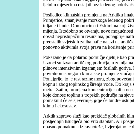
ljetnim mjesecima ostajati bez ledenog pokrivač
Posljedice klimatskih promjena na Arktiku imaju
Primjerice, smanjivanje morskoga ledenog pokr
tuljane i ljude. Domorocima i Eskimima koji žive
mijenja. Istodobno se otvaraju nove mogućnosti 
dosad nepristupačnim resursima, ponajprije nafti.
preostalih svjetskih zaliha nafte nalazi na arkt
ponovno aktivirala svoja prava na korištenje pr
Pokazano je da polarno područje djeluje kao pra
Uzroci su izvan arktičkog područja, u zemljama 
plinove intenzivnim izgaranjem fosilnih goriva.
povratnom spregom klimatske promjene vraćaju se
Ponajprije, to je rast razine mora, zbog povećan
kopnu i zbog toplinskog širenja vode. Do kraja s
metra. Zatim, promjena koncentracije soli u oce
koje donose toplinu s tropskih područja na sjev
pomaknut će se sjevernije, gdje će tundre ustupi
klimu i ekosustav.
Arktik zapravo služi kao prekidač globalnih klim
posljednjih tisućljeća bio vrlo stabilan. Ali poslj
opasno pomaknula iz ravnoteže, i vjerojatno je 