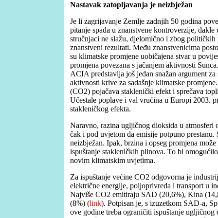
Nastavak zatopljavanja je neizbježan
Je li zagrijavanje Zemlje zadnjih 50 godina pov
pitanje spada u znanstvene kontroverzije, dakle u
stručnjaci ne slažu, djelomično i zbog političkih
znanstveni rezultati. Među znanstvenicima postoj
su klimatske promjene uobičajena stvar u povijes
promjena povezana s jačanjem aktivnosti Sunca. 
ACIA predstavlja još jedan snažan argument za 
aktivnosti krive za sadašnje klimatske promjene.
(CO2) pojačava staklenički efekt i sprečava topl
Učestale poplave i val vrućina u Europi 2003. p
stakleničkog efekta.
Naravno, razina ugljičnog dioksida u atmosferi o
čak i pod uvjetom da emisije potpuno prestanu. 
neizbježan. Ipak, brzina i opseg promjena može 
ispuštanje stakleničkih plinova. To bi omogućilo
novim klimatskim uvjetima.
Za ispuštanje većine CO2 odgovorna je industri
električne energije, poljoprivreda i transport u i
Najviše CO2 emitiraju SAD (20,6%), Kina (14,8
(8%) (
link
). Potpisan je, s izuzetkom SAD-a, S
ove godine treba ograničiti ispuštanje ugljičnog