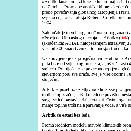
»Arktik danas prolazi kroz jednu od najbržih i n
na Zemlji... Promjene arktičke klime također će u
preko povećavanja globalnog zatopljenja i rasta
svjedočenja oceanologa Roberta Corella pred a
2004.
Zaključak je to velikoga međunarodnog znanst
»Procjena klimatskog utjecaja na Arktik« (
link
)
(skraćenica: ACIA), najopsežnijem istraživanju 
više od 300 znanstvenika, te mnogo stručnjaka i
Ustanovljeno je da prosječna temperatura na Arkt
puta brže od svjetskog prosjeka, a još viši rast 
stoljeća. Primijećeno je povećano topljenje gleč
sjevernom polu sve kraće, sve je više oborina i ta
stoljećima.
Arktik je posebno osjetljiv na klimatske promjene
toplinskog zračenja. Kako ledene površine nestaju
stoga se led nastavlja dalje otapati. Osim toga, 
manje topline troši na isparavanje vode, a više na
Arktik će ostati bez leda
Prema srednjem modelu razvoja klimatskih promj
60 do 70 posto leda. Najgori pak scenarij predv