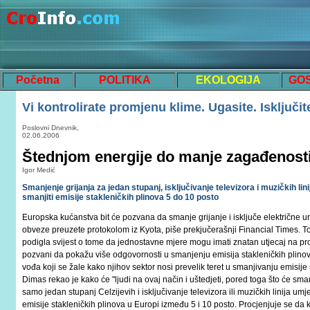
Početna
POLITIKA
EKOLOGIJA
GO
Vi kontrolirate promjenu klime. Ugasite. Isključite
Poslovni Dnevnik,
02.06.2006
Štednjom energije do manje zagađenost
Igor Medić
Smanjenje grijanja za jedan stupanj, isključivanje televizora i muzičkih l
smanjiti emisije stakleničkih plinova 5 do 10 posto
Europska kućanstva bit će pozvana da smanje grijanje i isključe električne ur
obveze preuzete protokolom iz Kyota, piše prekjučerašnji Financial Times. T
podigla svijest o tome da jednostavne mjere mogu imati znatan utjecaj na pr
pozvani da pokažu više odgovornosti u smanjenju emisija stakleničkih plinov
vođa koji se žale kako njihov sektor nosi prevelik teret u smanjivanju emisije
Dimas rekao je kako će "ljudi na ovaj način i uštedjeti, pored toga što će sma
samo jedan stupanj Celzijevih i isključivanje televizora ili muzičkih linija u
emisije stakleničkih plinova u Europi između 5 i 10 posto. Procjenjuje se da 