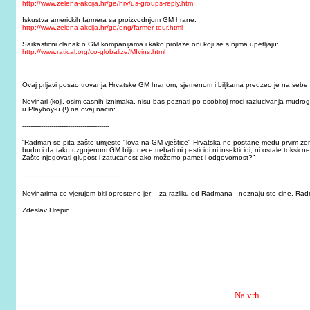
http://www.zelena-akcija.hr/ge/hrv/us-groups-reply.htm
Iskustva americkih farmera sa proizvodnjom GM hrane:
http://www.zelena-akcija.hr/ge/eng/farmer-tour.html
Sarkasticni clanak o GM kompanijama i kako prolaze oni koji se s njima upetljaju:
http://www.ratical.org/co-globalize/MIvins.html
----------------------------------------
Ovaj prljavi posao trovanja Hrvatske GM hranom, sjemenom i biljkama preuzeo je na seb
Novinari (koji, osim casnih iznimaka, nisu bas poznati po osobitoj moci razlucivanja mud
u Playboy-u (!) na ovaj nacin:
------------------------------------------
“Radman se pita zašto umjesto "lova na GM vještice" Hrvatska ne postane medu prvim ze
buduci da tako uzgojenom GM bilju nece trebati ni pesticidi ni insekticidi, ni ostale toksicn
Zašto njegovati glupost i zatucanost ako možemo pamet i odgovornost?”
------------------------------------
Novinarima ce vjerujem biti oprosteno jer – za razliku od Radmana - neznaju sto cine. Radman
Zdeslav Hrepic
Na vrh