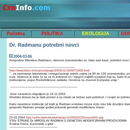
Početna
POLITIKA
EKOLOGIJA
GO
Dr. Radmanu potrebni novci
2004-03-06
Gospodinu Miroslavu Radmanu, slavnom znanstveniku su, kako sam kaze, potrebni novci za
---------------------------------------------------------------------------
http://www.iskon.hr/znanost/page/2003/11/16/0071006.html
"...za opremanje laboratorija i omogućavanje radnih uvjeta za 90 do 120 znanstvenika, prof
eura. Istaknuo je kako će se za to pobrinuti on i njegovi najbliži suradnici koji su, kako bi 
institucijama, poput Rockefellerove zaklade i fondova za znanost Europske unije."
-----------------------------------------------------------------------------
Gore navedeno objavljeno je 16.11.2003.
Hrvatska drzava mu je dala prostor a za ostalo se trebao sam pobrinuti. I covjek se pobrin
Kako navedene institucije od kojih je Radman ocekivao novce ocito nisu bile dovoljno dar
gospodin Radman postaje gorljivi pobornik genetski modificirane hrane:
------------------------------------------------------
25.02.2004
http://arhiv.slobodnadalmacija.hr/20040225/novosti02.asp
STAV STRUKE Dr. MIROSLAV RADMAN O GENETSKI MODIFICIRANIM PROIZVODIMA
Ili takva hrana, ili povratak u glad
-------------------------------------------------------