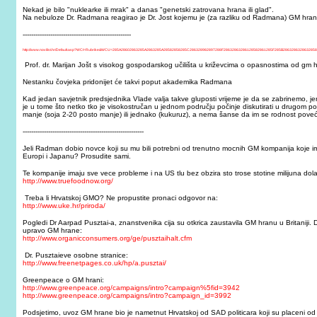
Nekad je bilo "nuklearke ili mrak" a danas "genetski zatrovana hrana ili glad".
Na nebuloze Dr. Radmana reagirao je Dr. Jost kojemu je (za razliku od Radmana) GM hrana 
---------------------------------------------------
http://www.novilist.hr/Default.asp?WCI=Rubrike&WCU=285A28602863285A2863285A28582858285C286328982897288F28632863286128582861285F285B286328632863285
Prof. dr. Marijan Jošt s visokog gospodarskog učilišta u križevcima o opasnostima od gm
Nestanku čovjeka pridonijet će takvi poput akademika Radmana
Kad jedan savjetnik predsjednika Vlade valja takve gluposti vrijeme je da se zabrinemo, j
je u tome što netko tko je visokostručan u jednom području počinje diskutirati u drugom
manje (soja 2-20 posto manje) ili jednako (kukuruz), a nema šanse da im se rodnost pove
---------------------------------------------------------
Jeli Radman dobio novce koji su mu bili potrebni od trenutno mocnih GM kompanija koje 
Europi i Japanu? Prosudite sami.
Te kompanije imaju sve vece probleme i na US tlu bez obzira sto trose stotine milijuna dol
http://www.truefoodnow.org/
Treba li Hrvatskoj GMO? Ne propustite pronaci odgovor na:
http://www.uke.hr/priroda/
Pogledi Dr Aarpad Pusztai-a, znanstvenika cija su otkrica zaustavila GM hranu u Britaniji. 
upravo GM hrane:
http://www.organicconsumers.org/ge/pusztaihalt.cfm
Dr. Pusztaieve osobne stranice:
http://www.freenetpages.co.uk/hp/a.pusztai/
Greenpeace o GM hrani:
http://www.greenpeace.org/campaigns/intro?campaign%5fid=3942
http://www.greenpeace.org/campaigns/intro?campaign_id=3992
Podsjetimo, uvoz GM hrane bio je nametnut Hrvatskoj od SAD politicara koji su placeni od