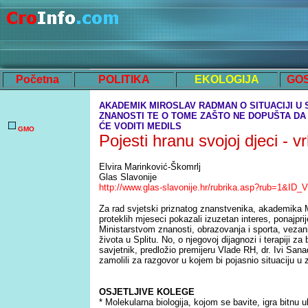
Početna
POLITIKA
EKOLOGIJA
GO
AKADEMIK MIROSLAV RADMAN O SITUACIJI U 
ZNANOSTI TE O TOME ZAŠTO NE DOPUŠTA DA
ĆE VODITI MEDILS
GMO
Pojesti hranu svojoj djeci - 
Elvira Marinković-Škomrlj
Glas Slavonije
http://www.glas-slavonije.hr/rubrika.asp?rub=1&ID
Za rad svjetski priznatog znanstvenika, akademika
proteklih mjeseci pokazali izuzetan interes, ponajpr
Ministarstvom znanosti, obrazovanja i sporta, vezani
života u Splitu. No, o njegovoj dijagnozi i terapiji za
savjetnik, predložio premijeru Vlade RH, dr. Ivi Sa
zamolili za razgovor u kojem bi pojasnio situaciju u
OSJETLJIVE KOLEGE
* Molekularna biologija, kojom se bavite, igra bitnu 