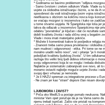
* Godinama se bavimo problemom "odljeva mozgova"
- Samo čvrstom i zrelom odlukom Vlade. Vlade su t
uvjete za slobodna istraživanja i biznis, a ne da ih 
sposobnost da vodi istraživanja (osim vojna istraživ
neefikasna s obzirom na količinu novca koju konzumir
se vraćaju mozgovi iz inozemstva i kako se zadržav
u tome stvarno uspjela. Ni Španjolska nije loša jer je
takva da odlazak u inozemstvo Španjolcima nije privla
odabiru "povratnika" je ključan i dat će rezultate sa
dobili kvalitetu života i rada sličnu onoj u bogatim 
Vlade i mora imati materijalno pokriće.
* Možete li komentirati kakve bi posljedice religija 
- Znanosti treba samo prava prvoklasna i slobodna z
nam mudrost i odgovornost - etika. Pri tome se ne mo
moralno uraditi nešto novo", već i pitanje "je li mora
poboljšati kvalitetu ljudskog života". U tim odlukama
razloga što veliki broj ljudi dobiva informacije o mor
svoju odgovornost koja bi se mogla i trebala diskutir
Najlakše je sistematski zabranjivati sve novo, ali to 
moramo ostaviti najbolje moguće uvjete života i rada 
svojoj djeci vrhunac je nemorala.
* Je li HAZU spreman za integrativne procese u Eur
- Ne znam jer kao "strani" dopisni član nisam dovol
LJUBOMORA I ZAVIST?
* Priča oko MedILS-a postaje pomalo neukusna. Na
ministar Vam opet poručuje da je na Vama samo da r
njemu trebali ispričati. Zašto ste pristali na komprom