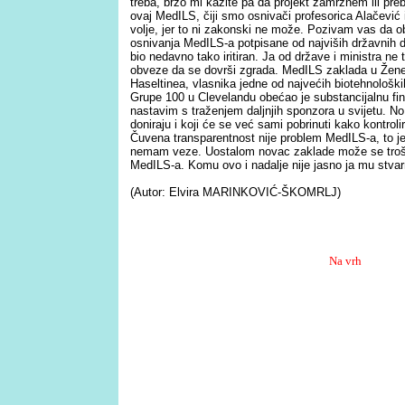
treba, brzo mi kažite pa da projekt zamrznem ili pre
ovaj MedILS, čiji smo osnivači profesorica Alačević i
volje, jer to ni zakonski ne može. Pozivam vas da ob
osnivanja MedILS-a potpisane od najviših državnih 
bio nedavno tako iritiran. Ja od države i ministra ne
obveze da se dovrši zgrada. MedILS zaklada u Žene
Haseltinea, vlasnika jedne od najvećih biotehnološk
Grupe 100 u Clevelandu obećao je substancijalnu fin
nastavim s traženjem daljnjih sponzora u svijetu. No, 
doniraju i koji će se već sami pobrinuti kako kontroli
Čuvena transparentnost nije problem MedILS-a, to j
nemam veze. Uostalom novac zaklade može se trošiti
MedILS-a. Komu ovo i nadalje nije jasno ja mu stv
(Autor: Elvira MARINKOVIĆ-ŠKOMRLJ)
Na vrh