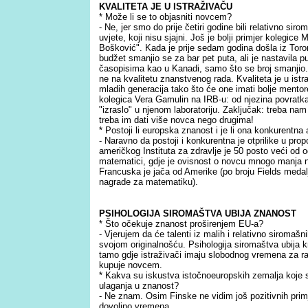
KVALITETA JE U ISTRAŽIVAČU
* Može li se to objasniti novcem?
- Ne, jer smo do prije četiri godine bili relativno sir
uvjete, koji nisu sjajni. Još je bolji primjer kolegice
Bošković". Kada je prije sedam godina došla iz Toron
budžet smanjio se za bar pet puta, ali je nastavila p
časopisima kao u Kanadi, samo što se broj smanjio. 
ne na kvalitetu znanstvenog rada. Kvaliteta je u istr
mladih generacija tako što će one imati bolje mentore
kolegica Vera Gamulin na IRB-u: od njezina povratka
"izraslo" u njenom laboratoriju. Zaključak: treba na
treba im dati više novca nego drugima!
* Postoji li europska znanost i je li ona konkurentna
- Naravno da postoji i konkurentna je otprilike u propo
američkog Instituta za zdravlje je 50 posto veći od
matematici, gdje je ovisnost o novcu mnogo manja neg
Francuska je jača od Amerike (po broju Fields medal
nagrade za matematiku).
PSIHOLOGIJA SIROMAŠTVA UBIJA ZNANOST
* Što očekuje znanost proširenjem EU-a?
- Vjerujem da će talenti iz malih i relativno siromaš
svojom originalnošću. Psihologija siromaštva ubija 
tamo gdje istraživači imaju slobodnog vremena za r
kupuje novcem.
* Kakva su iskustva istočnoeuropskih zemalja koje 
ulaganja u znanost?
- Ne znam. Osim Finske ne vidim još pozitivnih primj
dovoljno vremena.