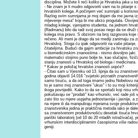
disciplina. Možete li reći koliko je Hrvatska jaka u 
- Ne znam je li mudro odgovoriti vam na to pitanje s 
hrvatskih kolega. A počinjem već sumnjati u korisno
Razlog ovim sumnjama je moj dojam da me javna izj
mljevenje mesa" koja bi me ubrzo progutala. Osvije
mladog kolege, vjerojatno studenta, na jednom hrvat
(Radmanu) bilo da radi svoj posao nego da se druži s 
kolega ima pravo. S obzirom na broj razgovora koje 
rečeno. Ali meni je drago da se mediji zanimaju za
Hrvatskoj. Stoga ću ipak odgovoriti na vaše pitanje,
čitateljima. Budući da gajim ambicije za hrvatsku zn
u biomedicinskim znanostima - nismo dovoljno jaki. Tr
matematici stojimo puno bolje te, kao slučajno, fiziča
stanju znanosti u Hrvatskoj od biologa i medicinara.
* Kakav je položaj hrvatske znanosti uopće?
- Čitao sam u Vjesniku od 13. lipnja da su znanstven
godina objavili 14.016 "svjetski priznatih znanstvenih 
samo tisuću, a da od toga imamo jednu Nobelovu nagr
to je samo moj znanstveni "ukus" i to su moji kriter
ikoga povrijediti. Kako to da se sportaši koji nisu vrh
pokušavaju se "prodati" kao vrhunski, već rade još vi
zato što su mjere uspjeha jednostavnije i jasnije, a z
na mjere ili da manipuliraju mjerama svoje produktiv
znanstvenika jedina je praktična metoda iako je dal
sa znanstvenom produktivnošću desetak tisuća hrva
pariški laboratorij (od 10 do 20 mladih istraživača), p
vrhunskim interdisciplinarnim časopisima više radov
geniji.