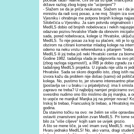
početak rada? Naime, čini se da su ipak financijska
države razlog zbog kojeg ste "ucijenjeni"?
- Slažem se da je priča neukusna. Slažem se i da j
ministru da radi svoj posao, a ne moj. Stojim iza s
Vjesniku i ohrabruje me potpora brojnih kolega najj
Silobrčića u Vjesniku. Ja sam potvrdu originalnosti i
MedILS dobio od brojnih nobelovaca i nekih najuspje
odazvao pozivu hrvatske Vlade da obnovim inicijati
sada, pored nobelovaca, kolege iz Hrvatske, uključuju
MedILS. To nije posao za koji su plaćeni, niti je to ig
obzirom na citirani komentar mladog kolege na inter
odemo na neku vrstu referenduma s pitanjem "treba li
MedILS ili joj treba još neki Hrvatski centar za bio
Godine 1982. tadašnja vlada je odgovorila na ovo pi
(zbog razloga sigurnosti!), a IRB je dobio zgradu za
tadašnjeg MedILS projekta. U zgradu nije ušla ni je
Hrvatske. Sada se skoro dogodilo isto, zbog istih ra
izvora kažu da problem nije došao (samo) od političa
kolega. No, pustimo to, jer stvarno interesantno pita
(postavlja se i u braku i u prijateljstvu): ima li smi
zapravo ne treba? U najboljoj namjeri projiciramo svo
svesrdno nudimo ono što mislimo da joj manjka, a on
to uopće ne manjka! Manjka joj na primjer novac! K
Irskoj bi trebao, Francuskoj bi trebao, a Hrvatskoj m
godina.
Da stavimo točku na ovo: ne želim se više opravdava
ostaviti znanstveni poklon zvan MedILS. Pri tome se 
bilo za "više ciljeve" kojih sam se uvijek grozio.
A što se mene tiče, ja već imam svoj MedILS: moj lab
Hvaru jednako MedILS! No, ako vama, dragi studenti