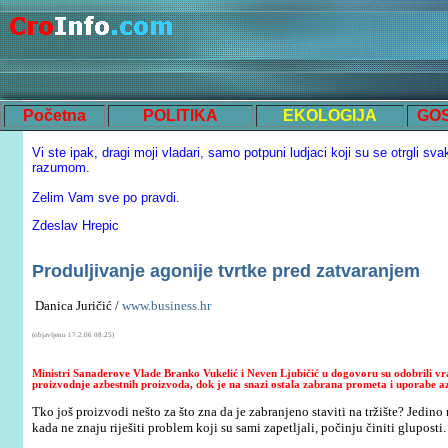
Početna
POLITIKA
EKOLOGIJA
GO
Vi ste ipak, dragi moji vladari, samo potpuni ludjaci koji su se otrgli sva
razumom.
Zelim Vam sve po pravdi.
Zdeslav Hrepic
Produljivanje agonije tvrtke pred zatvaranjem
Danica Juričić /
www.business.hr
(objavljeno 17.2.06 08:25)
Ministri Sanaderove Vlade Branko Vukelić i Neven Ljubičić u dogovoru su odobrili vra
proizvodnje azbestnih proizvoda, dok je na snazi ostala zabrana prometa i uporabe a
Tko još proizvodi nešto za što zna da je zabranjeno staviti na tržište? Jedin
kada ne znaju riješiti problem koji su sami zapetljali, počinju činiti gluposti.