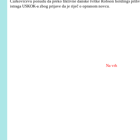
Ćurkovićevu ponudu da preko fiktivne danske tvrtke Robson holdings prihvati
istraga USKOK-a zbog prijave da je riječ o opranom novcu.
Na vrh