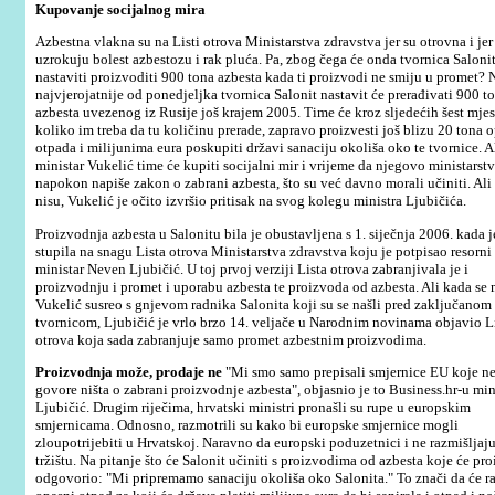
Kupovanje socijalnog mira
Azbestna vlakna su na Listi otrova Ministarstva zdravstva jer su otrovna i jer
uzrokuju bolest azbestozu i rak pluća.
Pa, zbog čega će onda tvornica Saloni
nastaviti proizvoditi 900 tona azbesta kada ti proizvodi ne smiju u promet? 
najvjerojatnije od ponedjeljka tvornica Salonit nastavit će prerađivati 900 t
azbesta uvezenog iz Rusije još krajem 2005. Time će kroz sljedećih šest mjes
koliko im treba da tu količinu prerade, zapravo proizvesti još blizu 20 tona
otpada i milijunima eura poskupiti državi sanaciju okoliša oko te tvornice. A
ministar Vukelić time će kupiti socijalni mir i vrijeme da njegovo ministarst
napokon napiše zakon o zabrani azbesta, što su već davno morali učiniti. Ali
nisu, Vukelić je očito izvršio pritisak na svog kolegu ministra Ljubičića.
Proizvodnja azbesta u Salonitu bila je obustavljena s 1. siječnja 2006. kada j
stupila na snagu Lista otrova Ministarstva zdravstva koju je potpisao resorni
ministar Neven Ljubičić. U toj prvoj verziji Lista otrova zabranjivala je i
proizvodnju i promet i uporabu azbesta te proizvoda od azbesta. Ali kada se 
Vukelić susreo s gnjevom radnika Salonita koji su se našli pred zaključanom
tvornicom, Ljubičić je vrlo brzo 14. veljače u Narodnim novinama objavio L
otrova koja sada zabranjuje samo promet azbestnim proizvodima.
Proizvodnja može, prodaje ne
"Mi smo samo prepisali smjernice EU koje n
govore ništa o zabrani proizvodnje azbesta", objasnio je to Business.hr-u min
Ljubičić. Drugim riječima, hrvatski ministri pronašli su rupe u europskim
smjernicama. Odnosno, razmotrili su kako bi europske smjernice mogli
zloupotrijebiti u Hrvatskoj. Naravno da europski poduzetnici i ne razmišljaju
tržištu. Na pitanje što će Salonit učiniti s proizvodima od azbesta koje će proi
odgovorio: "Mi pripremamo sanaciju okoliša oko Salonita." To znači da će rad