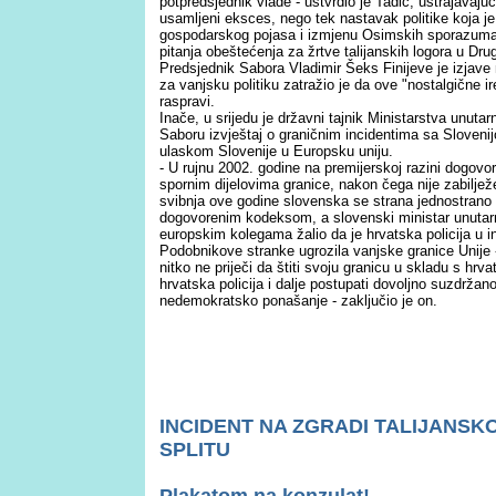
potpredsjednik vlade - ustvrdio je Tadić, ustrajavajuć
usamljeni eksces, nego tek nastavak politike koja je
gospodarskog pojasa i izmjenu Osimskih sporazuma.
pitanja obeštećenja za žrtve talijanskih logora u Dr
Predsjednik Sabora Vladimir Šeks Finijeve je izjave
za vanjsku politiku zatražio je da ove "nostalgične ir
raspravi.
Inače, u srijedu je državni tajnik Ministarstva unuta
Saboru izvještaj o graničnim incidentima sa Slovenij
ulaskom Slovenije u Europsku uniju.
- U rujnu 2002. godine na premijerskoj razini dogovo
spornim dijelovima granice, nakon čega nije zabiljež
svibnja ove godine slovenska se strana jednostrano 
dogovorenim kodeksom, a slovenski ministar unutarn
europskim kolegama žalio da je hrvatska policija u i
Podobnikove stranke ugrozila vanjske granice Unije -
nitko ne priječi da štiti svoju granicu u skladu s h
hrvatska policija i dalje postupati dovoljno suzdržan
nedemokratsko ponašanje - zaključio je on.
INCI
DENT NA ZGRADI TALIJANSK
SPLITU