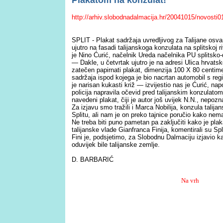
Plakatom na konzulat!
http://arhiv.slobodnadalmacija.hr/20041015/novosti0
SPLIT - Plakat sadržaja uvredljivog za Talijane osva
ujutro na fasadi talijanskoga konzulata na splitskoj r
je Nino Ćurić, načelnik Ureda načelnika PU splitsko
— Dakle, u četvrtak ujutro je na adresi Ulica hrvats
zatečen papirnati plakat, dimenzija 100 X 80 centime
sadržaja ispod kojega je bio nacrtan automobil s regi
je narisan kukasti križ — izvijestio nas je Ćurić, n
policija napravila očevid pred talijanskim konzulatom
navedeni plakat, čiji je autor još uvijek N.N., nepozn
Za izjavu smo tražili i Marca Nobilija, konzula talij
Splitu, ali nam je on preko tajnice poručio kako nem
Ne treba biti puno pametan pa zaključiti kako je plak
talijanske vlade Gianfranca Finija, komentirali su Spl
Fini je, podsjetimo, za Slobodnu Dalmaciju izjavio ka
oduvijek bile talijanske zemlje.
D. BARBARIĆ
Na vrh