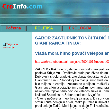
Početna
POLITIKA
EKOLOGIJA
GO
SABOR ZASTUPNIK TONČI TADIĆ 
GIANFRANCA FINIJA:
Talijanske
pretenzije
Vlada mora hitno povući veleposlan
http://arhiv.slobodnadalmacija.hr/20041014/novosti0
ZAGREB - Kako ćemo, dame i gospodo, reagirati kad
poslova Srbije Vuk Drašković bude poručivao da su V
Dubrovnik srpski gradovi, ako danas dopuštamo da p
Gianfranco Fini u Slobodnoj Dalmaciji javno tvrdi da 
bile talijanske zemlje - zapitao se u srijedu, mašu
Gianfranca Finija objavljenim u našim novinama, pra
nakon ove izjave hitno povuče veleposlanika iz Rima
izvijesti Bruxelles, a Saboru podnese izvješće.
- Ovo je nečuvena i neprihvatljiva izjava. Da su Picul
stotinu puta benigniju stvar, reakcije Italije u Bruxell
procijenio je Tadić. Meni je jasno da je Fini neofašist, 