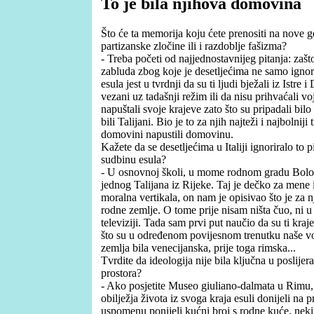
To je bila njihova domovina
Što će ta memorija koju ćete prenositi na nove 
partizanske zločine ili i razdoblje fašizma?
- Treba početi od najjednostavnijeg pitanja: zaš
zabluda zbog koje je desetljećima ne samo ignor
esula jest u tvrdnji da su ti ljudi bježali iz Istre
vezani uz tadašnji režim ili da nisu prihvaćali vojn
napuštali svoje krajeve zato što su pripadali bil
bili Talijani. Bio je to za njih najteži i najbolnij
domovini napustili domovinu.
Kažete da se desetljećima u Italiji ignoriralo to p
sudbinu esula?
- U osnovnoj školi, u mome rodnom gradu Bolog
jednog Talijana iz Rijeke. Taj je dečko za mene 
moralna vertikala, on nam je opisivao što je za n
rodne zemlje. O tome prije nisam ništa čuo, ni u s
televiziji. Tada sam prvi put naučio da su ti krajevi
što su u određenom povijesnom trenutku naše voj
zemlja bila venecijanska, prije toga rimska...
Tvrdite da ideologija nije bila ključna u poslije
prostora?
- Ako posjetite Museo giuliano-dalmata u Rimu, 
obilježja života iz svoga kraja esuli donijeli na p
uspomenu ponijeli kućni broj s rodne kuće, neki