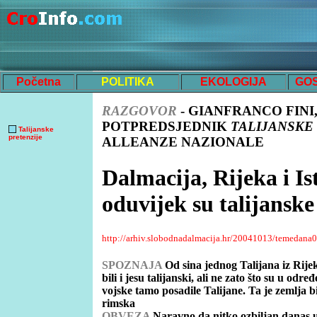
Početna
POLITIKA
EKOLOGIJA
GO
RAZGOVOR
-
GIANFRANCO FINI
POTPREDSJEDNIK
TALIJANSKE
Talijanske
pretenzije
ALLEANZE NAZIONALE
Dalmacija, Rijeka i Is
oduvijek su talijanske
http://arhiv.slobodnadalmacija.hr/20041013/temedana0
SPOZNAJA
Od sina jednog Talijana iz Rije
bili i jesu talijanski, ali ne zato što su u o
vojske tamo posadile Talijane. Ta je zemlja bi
rimska
OBVEZA
Naravno da nitko ozbiljan danas u 