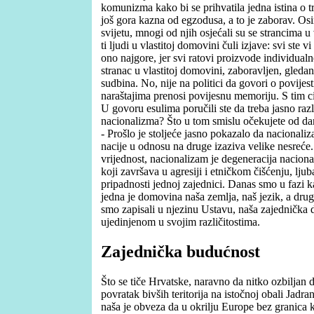
komunizma kako bi se prihvatila jedna istina o tra
još gora kazna od egzodusa, a to je zaborav. Osi
svijetu, mnogi od njih osjećali su se strancima u
ti ljudi u vlastitoj domovini čuli izjave: svi ste vi 
ono najgore, jer svi ratovi proizvode individualne
stranac u vlastitoj domovini, zaboravljen, gleda
sudbina. No, nije na politici da govori o povijest
naraštajima prenosi povijesnu memoriju. S tim ci
U govoru esulima poručili ste da treba jasno ra
nacionalizma? Što u tom smislu očekujete od d
- Prošlo je stoljeće jasno pokazalo da nacionali
nacije u odnosu na druge izaziva velike nesreće.
vrijednost, nacionalizam je degeneracija nacion
koji završava u agresiji i etničkom čišćenju, lj
pripadnosti jednoj zajednici. Danas smo u fazi 
jedna je domovina naša zemlja, naš jezik, a drug
smo zapisali u njezinu Ustavu, naša zajednička
ujedinjenom u svojim različitostima.
Zajednička budućnost
Što se tiče Hrvatske, naravno da nitko ozbiljan d
povratak bivših teritorija na istočnoj obali Jadran
naša je obveza da u okrilju Europe bez granica k