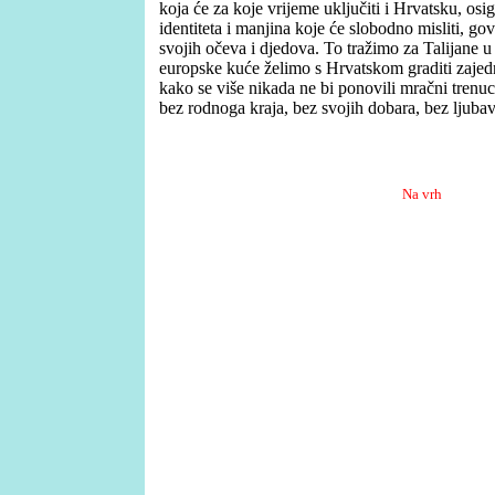
koja će za koje vrijeme uključiti i Hrvatsku, osi
identiteta i manjina koje će slobodno misliti, gov
svojih očeva i djedova. To tražimo za Talijane u 
europske kuće želimo s Hrvatskom graditi zajed
kako se više nikada ne bi ponovili mračni trenuci
bez rodnoga kraja, bez svojih dobara, bez ljubavi
Na vrh