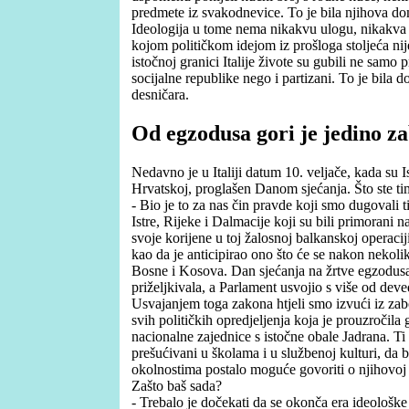
predmete iz svakodnevice. To je bila njihova do
Ideologija u tome nema nikakvu ulogu, nikakva p
kojom političkom idejom iz prošloga stoljeća ni
istočnoj granici Italije živote su gubili ne samo 
socijalne republike nego i partizani. To je bila d
desničara.
Od egzodusa gori je jedino z
Nedavno je u Italiji datum 10. veljače, kada su Is
Hrvatskoj, proglašen Danom sjećanja. Što ste tim
- Bio je to za nas čin pravde koji smo dugovali t
Istre, Rijeke i Dalmacije koji su bili primorani n
svoje korijene u toj žalosnoj balkanskoj operacij
kao da je anticipirao ono što će se nakon nekoli
Bosne i Kosova. Dan sjećanja na žrtve egzodusa 
priželjkivala, a Parlament usvojio s više od deve
Usvajanjem toga zakona htjeli smo izvući iz zabo
svih političkih opredjeljenja koja je prouzročil
nacionalne zajednice s istočne obale Jadrana. Ti
prešućivani u školama i u službenoj kulturi, da 
okolnostima postalo moguće govoriti o njihovoj 
Zašto baš sada?
- Trebalo je dočekati da se okonča era ideološke