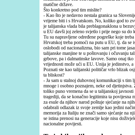
matične države.
Što konkretno pod tim mislite?
- Kao što je nedavno nestala granica sa Sloveni
vrijeme biti i s Hrvatskom. No, koliko god to z
je talijanska vlada bila preblagonaklona u bezuv
u EU davši joj zeleno svjetlo i prije nego su do 
Tu su napravljene određene pogreške koje treba 
Hrvatskoj treba pomoći na putu u EU, tj. da se i
oslobodi od nacionalizma, bio sam pri tome jasa
talijanske manjine te u poštovanju i očuvanju t
grbove, pa i dalmatinske lavove. Samo onaj tko z
vrijednosti može ući u EU. Unija je jedinstvo, a n
Poznati ste kao talijanski političar vrlo blizak o
ta bliskost?
- Ja sam u stalnoj duhovnoj komunikaciji s tim 
mnoge i osobno poznajem, neke od djetinjstva. Ž
toliko puno vremena da se u talijanskoj javnosti p
tragediji, da se konačno legitimira ta povijesna
za esule da njihov narod poštuje sjećanje na njih
odabrali odlazak iz svoje zemlje kao jedini način
memorija za Italiju ne znači samo sjećanje na nj
se istina prenosi na generacije koje nisu doživjel
nacionalne povijesti.