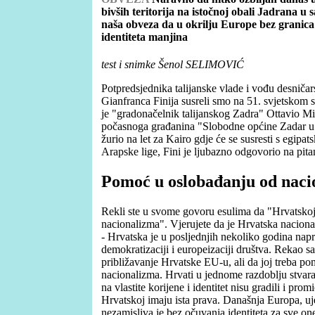
bivših teritorija na istočnoj obali Jadrana u s
naša obveza da u okrilju Europe bez granic
identiteta manjina
test i snimke Šenol SELIMOVIĆ
Potpredsjednika talijanske vlade i vođu desniča
Gianfranca Finija susreli smo na 51. svjetskom s
je "gradonačelnik talijanskog Zadra" Ottavio Mis
počasnoga građanina "Slobodne općine Zadar u e
žurio na let za Kairo gdje će se susresti s egip
Arapske lige, Fini je ljubazno odgovorio na pit
Pomoć u oslobađanju od naci
Rekli ste u svome govoru esulima da "Hrvatsko
nacionalizma". Vjerujete da je Hrvatska naciona
- Hrvatska je u posljednjih nekoliko godina napr
demokratizaciji i europeizaciji društva. Rekao s
približavanje Hrvatske EU-u, ali da joj treba po
nacionalizma. Hrvati u jednome razdoblju stvara
na vlastite korijene i identitet nisu gradili i promi
Hrvatskoj imaju ista prava. Današnja Europa, uje
nezamisliva je bez očuvanja identiteta za sve one