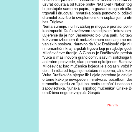
uzvrat odustala od tužbe protiv NATO-a!? Nakon toga 
bi postojale samo na papiru, a građani istoga etničko
trgovali i drugovali; hrvatska obala ponovno bi odjek
dramolet završio bi sveplemenskim cupkanjem u ri
bez Triglava.
Nema sumnje, i u Hrvatskoj je moguće pronaći politi
kontrapunkt Draškovićevom uvrjedljivom “mirovnom p
uvjerenje da je npr. Jasenovac bio luna park. No takvi
kakvome izbornom ili metaizbornom scenariju ne mogu
vanjskih poslova. Naravno da Vuk Drašković nije ni rid
ni romantični kralj srpskih trgova koji je najbolje go
Miloševićeve tiranije. A Globus je Draškovića predst
“vuka s maslinovom grančicom”, sasvim solidnoga ti
antiratne prosvjede, slao pomoć opkoljenom Sarajev
Miloševića; kao mučenika kojega je zloglasni vožd 
ubiti. I ništa od toga nije netočno ni sporno, ali u ko
Vuka Draškovića njegov lik i djelo potrebno je osvije
o tome kako je novopečeni mirotvorac početkom de
stranačku gardu za “ljuti boj protiv ustaša” i narica
zapovjednika, “junaka i srpskog mučenika” Griške Bo
otadžbinu nego osvajajući Gospić...
Na vrh