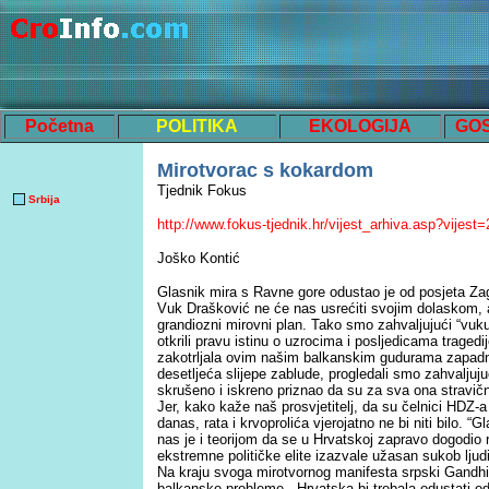
Početna
POLITIKA
EKOLOGIJA
GO
Mirotvorac s kokardom
Tjednik Fokus
Srbija
http://www.fokus-tjednik.hr/vijest_arhiva.asp?vijes
Joško Kontić
Glasnik mira s Ravne gore odustao je od posjeta Zag
Vuk Drašković ne će nas usrećiti svojim dolaskom, a
grandiozni mirovni plan. Tako smo zahvaljujući “v
otkrili pravu istinu o uzrocima i posljedicama tragedi
zakotrljala ovim našim balkanskim gudurama zapadn
desetljeća slijepe zablude, progledali smo zahvaljuju
skrušeno i iskreno priznao da su za sva ona stravična
Jer, kako kaže naš prosvjetitelj, da su čelnici HDZ-
danas, rata i krvoprolića vjerojatno ne bi niti bilo. 
nas je i teorijom da se u Hrvatskoj zapravo dogodio 
ekstremne političke elite izazvale užasan sukob ljudi 
Na kraju svoga mirotvornog manifesta srpski Gandhi 
balkanske probleme - Hrvatska bi trebala odustati o