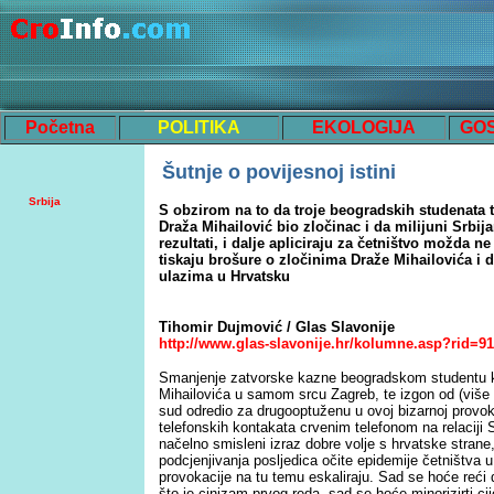
Početna
POLITIKA
EKOLOGIJA
GO
Šutnje o povijesnoj istini
Srbija
S obzirom na to da troje beogradskih studenata 
Draža Mihailović bio zločinac i da milijuni Srbi
rezultati, i dalje apliciraju za četništvo možda ne
tiskaju brošure o zločinima Draže Mihailovića i 
ulazima u Hrvatsku
Tihomir Dujmović
/
Glas Slavonij
e
http://www.glas-slavonije.hr/kolumne.asp?rid=
Smanjenje zatvorske kazne beogradskom studentu k
Mihailovića u samom srcu Zagreb, te izgon od (više 
sud odredio za drugooptuženu u ovoj bizarnoj provokac
telefonskih kontakata crvenim telefonom na relaciji 
načelno smisleni izraz dobre volje s hrvatske strane,
podcjenjivanja posljedica očite epidemije četništva u 
provokacije na tu temu eskaliraju. Sad se hoće reći 
što je cinizam prvog reda, sad se hoće minorizirti c