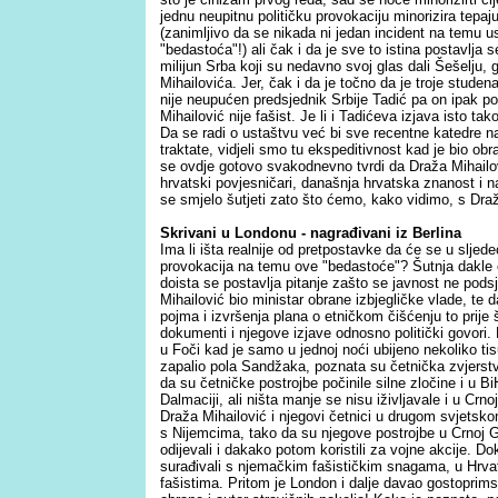
jednu neupitnu političku provokaciju minorizira tepaju
(zanimljivo da se nikada ni jedan incident na temu us
"bedastoća"!) ali čak i da je sve to istina postavlja 
milijun Srba koji su nedavno svoj glas dali Šešelju, 
Mihailovića. Jer, čak i da je točno da je troje stude
nije neupućen predsjednik Srbije Tadić pa on ipak p
Mihailović nije fašist. Je li i Tadićeva izjava isto 
Da se radi o ustaštvu već bi sve recentne katedre na
traktate, vidjeli smo tu ekspeditivnost kad je bio o
se ovdje gotovo svakodnevno tvrdi da Draža Mihailovi
hrvatski povjesničari, današnja hrvatska znanost i na
se smjelo šutjeti zato što ćemo, kako vidimo, s Dra
Skrivani u Londonu - nagrađivani iz Berlina
Ima li išta realnije od pretpostavke da će se u sljedeć
provokacija na temu ove "bedastoće"? Šutnja dakle o 
doista se postavlja pitanje zašto se javnost ne pods
Mihailović bio ministar obrane izbjegličke vlade, te d
pojma i izvršenja plana o etničkom čišćenju to prije
dokumenti i njegove izjave odnosno politički govori. 
u Foči kad je samo u jednoj noći ubijeno nekoliko tis
zapalio pola Sandžaka, poznata su četnička zvjerstv
da su četničke postrojbe počinile silne zločine i u B
Dalmaciji, ali ništa manje se nisu iživljavale i u Crn
Draža Mihailović i njegovi četnici u drugom svjetskom
s Nijemcima, tako da su njegove postrojbe u Crnoj Go
odijevali i dakako potom koristili za vojne akcije. Dok
surađivali s njemačkim fašističkim snagama, u Hrvats
fašistima. Pritom je London i dalje davao gostoprimst