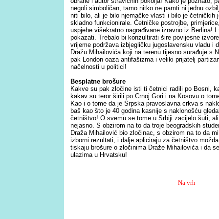
obrane i autor stravičnih pokolja! Kako je poznato, pa
negoli simboličan, tamo nitko ne pamti ni jednu ozbiljni
niti bilo, ali je bilo njemačke vlasti i bilo je četnički
skladno funkcionirale. Četničke postrojbe, primjerice
uspjehe višekratno nagrađivane izravno iz Berlina! I t
pokazati. Trebalo bi konzultirati šire povijesne izvore
vrijeme podržava izbjegličku jugoslavensku vladu i d
Dražu Mihailovića koji na terenu tijesno surađuje s 
pak London oaza antifašizma i veliki prijatelj partiza
načelnosti u politici!
Besplatne brošure
Kakve su pak zločine isti ti četnici radili po Bosni, 
kakav su teror širili po Crnoj Gori i na Kosovu o tome
Kao i o tome da je Srpska pravoslavna crkva s naklo
baš kao što je 40 godina kasnije s naklonošću gleda
četništvo! O svemu se tome u Srbiji zacijelo šuti, ali
nejasno. S obzirom na to da troje beogradskih stude
Draža Mihailović bio zločinac, s obzirom na to da mi
izborni rezultati, i dalje apliciraju za četništvo možda
tiskaju brošure o zločinima Draže Mihailovića i da s
ulazima u Hrvatsku!
Na vrh