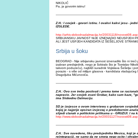
NIKOLIĆ
Pa, ja govorim istinu!
------------------------------------------------------------------------
Z.H.: I covjek - govori istinu. I ovakvi kakvi jesu - jedn
IZGLEDE.
http://arhiv.slobodnadalmacija.hr/20031118/novosti08.asp
SRBIJANSKU JAVNOST NIJE IZNENADIO NEUSPJEH P
ALI JEST USPJEH KANDIDATA IZ ŠEŠELJOVE STRANK
Srbija u šoku
BEOGRAD - Nije srbijansku javnost iznenadilo što ni treći p
izabran predsjednik, nego je šokiralo što je Tomislav Nikol
takvom poduzeću), najbliži suradnik Vojislava Šešelja i po
porazio - s više od milijun glasova - kandidata vladajućeg
Dragoljuba Mićunovića.
-------------------------------------------------------------
Z.H.: Ovo sve treba postivati i prema tome se racional
napravio. Jer covjek zvani Grobar, kako sam kaze, "g
ima Slobodnu Dalmaciju.
SD je izvjesce o ovom interviewu s grobarom svojedobn
kojoj je najprije opsiran izvjestaj o predizbornim an
slijedi clanak o politickim prilikama u - GRUZIJI. I na 
http://www.slobodnadalmacija.hr/20031127/novosti08.asp
--------------------------------------------------------------------------
Z.H.: Sve navedeno, liku predsjednika Mesica, koji je 
reintegraciji, ne samo da ne smeta nego ocito i ohrabr