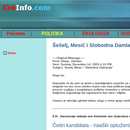
Početna
POLITIKA
EKOLOGIJA
GO
Šešelj, Mesić i Slobodna Damla
Srbija
-----Original Message-----
From: Hrepic, Zdeslav
Sent: Sunday, December 14, 2003 4:10 PM
Subject: Seselj, Mesic i "Slobodna Dalmacija"
Dragi svi,
Dopustite mi da vam se javim s razmisljanjem vezanim za
reagirati na ovu novu zestinu kojom nas nasi politicari (z
ponovo uvaljuju u projektiranu politicku tvorevinu u odnos
kraljevina Jugoslavija biti zapamcena kao med i mlijeko.
Uzasno je takodjer gledati kakvu ulogu u tome igraju medi
-----------------------------------------------------------------------------------------
Z.H.: Jucerasnje izdanje ove tiskovine nas izvjestava d
Četiri kandidata - haaški optuženi