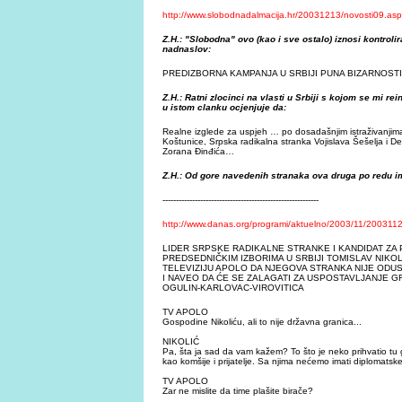
http://www.slobodnadalmacija.hr/20031213/novosti09.asp
Z.H.: "Slobodna" ovo (kao i sve ostalo) iznosi kontrol
nadnaslov:
PREDIZBORNA KAMPANJA U SRBIJI PUNA BIZARNOSTI
Z.H.: Ratni zlocinci na vlasti u Srbiji s kojom se mi rei
u istom clanku ocjenjuje da:
Realne izglede za uspjeh … po dosadašnjim istraživanjima
Koštunice, Srpska radikalna stranka Vojislava Šešelja i 
Zorana Đinđića…
Z.H.: Od gore navedenih stranaka ova druga po redu i
----------------------------------------------------------
http://www.danas.org/programi/aktuelno/2003/11/20031
LIDER SRPSKE RADIKALNE STRANKE I KANDIDAT ZA
PREDSEDNIČKIM IZBORIMA U SRBIJI TOMISLAV NIKO
TELEVIZIJU APOLO DA NJEGOVA STRANKA NIJE ODUS
I NAVEO DA ĆE SE ZALAGATI ZA USPOSTAVLJANJE G
OGULIN-KARLOVAC-VIROVITICA
TV APOLO
Gospodine Nikoliću, ali to nije državna granica...
NIKOLIĆ
Pa, šta ja sad da vam kažem? To što je neko prihvatio t
kao komšije i prijatelje. Sa njima nećemo imati diplomats
TV APOLO
Zar ne mislite da time plašite birače?