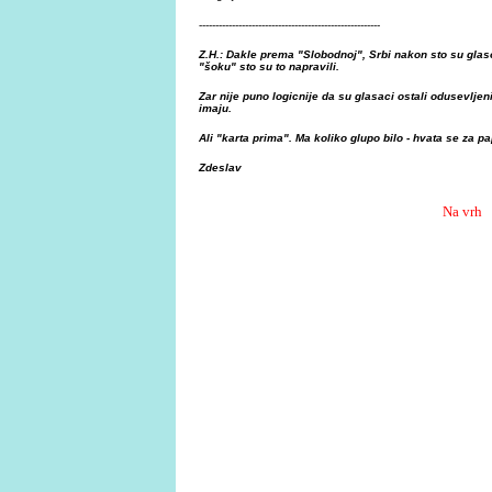
-------------------------------------------------------
Z.H.: Dakle prema "Slobodnoj", Srbi nakon sto su glaso
"šoku" sto su to napravili.
Zar nije puno logicnije da su glasaci ostali odusevljen
imaju.
Ali "karta prima". Ma koliko glupo bilo - hvata se za pap
Zdeslav
Na vrh