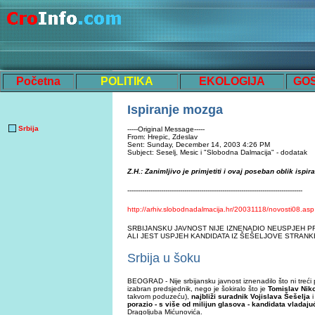
Početna
POLITIKA
EKOLOGIJA
GO
Ispiranje mozga
Srbija
-----Original Message-----
From: Hrepic, Zdeslav
Sent: Sunday, December 14, 2003 4:26 PM
Subject: Seselj, Mesic i "Slobodna Dalmacija" - dodatak
Z.H.: Zanimljivo je primjetiti i ovaj poseban oblik ispi
-----------------------------------------------------------------------------------
http://arhiv.slobodnadalmacija.hr/20031118/novosti08.asp
SRBIJANSKU JAVNOST NIJE IZNENADIO NEUSPJEH P
ALI JEST USPJEH KANDIDATA IZ ŠEŠELJOVE STRANK
Srbija u šoku
BEOGRAD - Nije srbijansku javnost iznenadilo što ni treći p
izabran predsjednik, nego je šokiralo što je
Tomislav Nik
takvom poduzeću),
najbliži suradnik Vojislava Šešelja
i
porazio - s više od milijun glasova - kandidata vladaj
Dragoljuba Mićunovića.