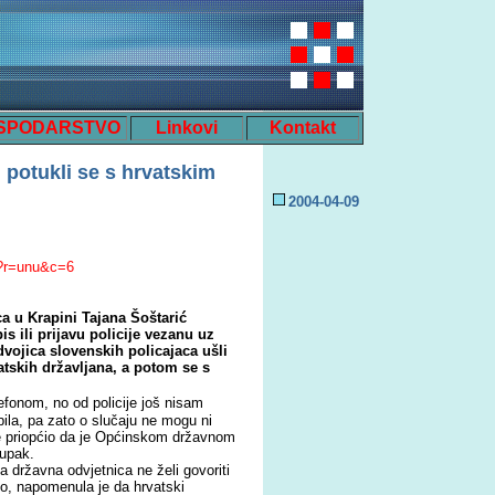
SPODARSTVO
Linkovi
Kontakt
i potukli se s hrvatskim
2004-0
4
-
09
p?r=unu&c=6
a u Krapini Tajana Šoštarić
is ili prijavu policije vezanu uz
dvojica slovenskih policajaca ušli
atskih državljana, a potom se s
efonom, no od policije još nisam
bila, pa zato o slučaju ne mogu ni
ije priopćio da je Općinskom državnom
tupak.
a državna odvjetnica ne želi govoriti
No, napomenula je da hrvatski