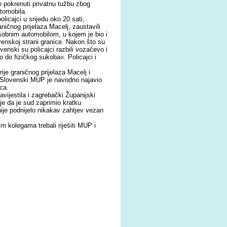
e pokrenuti privatnu tužbu zbog
utomobila.
icajci u srijedu oko 20 sati,
raničnog prijelaza Macelj, zaustavili
osobnim automobilom, u kojem je bio i
ovenskoj strani granice. Nakon što su
lovenski su policajci razbili vozačevo i
 do fizičkog sukoba«. Policajci i
je graničnog prijelaza Macelj i
n. Slovenski MUP je navodno najavio
ca.
avijestila i zagrebački Županijski
e da je sud zaprimio kratku
nije podnijelo nikakav zahtjev vezan
m kolegama trebali riješiti MUP i