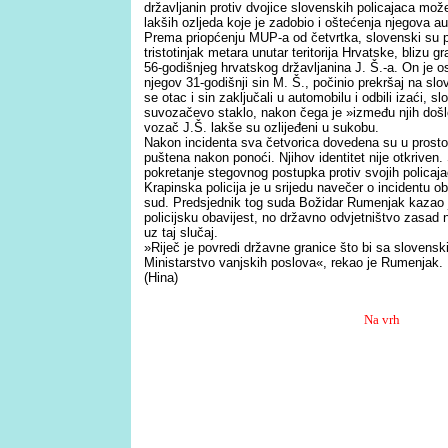
državljanin protiv dvojice slovenskih policajaca mož
lakših ozljeda koje je zadobio i oštećenja njegova a
Prema priopćenju MUP-a od četvrtka, slovenski su pol
tristotinjak metara unutar teritorija Hrvatske, blizu g
56-godišnjeg hrvatskog državljanina J. Š.-a. On je 
njegov 31-godišnji sin M. Š., počinio prekršaj na sl
se otac i sin zaključali u automobilu i odbili izaći, s
suvozačevo staklo, nakon čega je »između njih došlo
vozač J.Š. lakše su ozlijeđeni u sukobu.
Nakon incidenta sva četvorica dovedena su u prostori
puštena nakon ponoći. Njihov identitet nije otkrive
pokretanje stegovnog postupka protiv svojih policaja
Krapinska policija je u srijedu navečer o incidentu ob
sud. Predsjednik tog suda Božidar Rumenjak kazao j
policijsku obavijest, no državno odvjetništvo zasad 
uz taj slučaj.
»Riječ je povredi državne granice što bi sa slovenski
Ministarstvo vanjskih poslova«, rekao je Rumenjak.
(Hina)
Na vrh