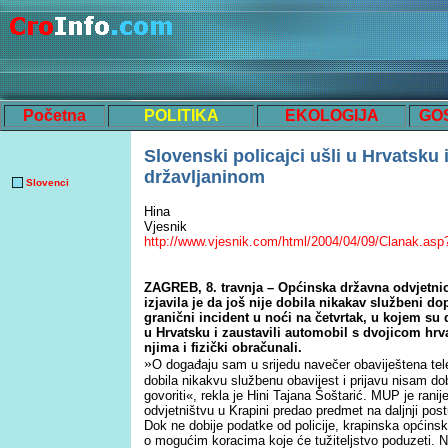
Početna
POLITIKA
EKOLOGIJA
GO
Slovenski policajci ušli u Hrvatsku 
državljaninom
Slovenci
Hina
Vjesnik
http://www.vjesnik.com/html/2004/04/09/Clanak.as
ZAGREB, 8. travnja – Općinska državna odvjetnic
izjavila je da još nije dobila nikakav službeni dop
granični incident u noći na četvrtak, u kojem su 
u Hrvatsku i zaustavili automobil s dvojicom hrv
njima i fizički obračunali.
»
O događaju sam u srijedu navečer obaviještena tel
dobila nikakvu službenu obavijest i prijavu nisam do
govoriti«, rekla je Hini Tajana Šoštarić. MUP je ran
odvjetništvu u Krapini predao predmet na daljnji pos
Dok ne dobije podatke od policije, krapinska općinsk
o mogućim koracima koje će tužiteljstvo poduzeti. 