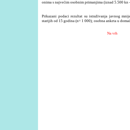
onima s najvećim osobnim primanjima (iznad 5.500 kn 
Prikazani podaci rezultat su istraživanja javnog mni
starijih od 15 godina (n= 1 000); osobna anketa u domać
Na vrh