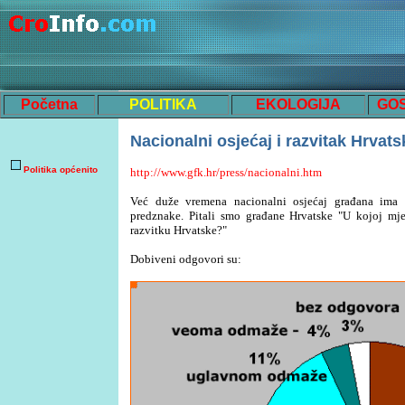
Početna
POLITIKA
EKOLOGIJA
GO
Na
cionalni osjećaj i razvitak Hrvats
Politika općenito
http://www.gfk.hr/press/nacionalni.htm
Već duže vremena nacionalni osjećaj građana ima 
predznake. Pitali smo građane Hrvatske "U kojoj mje
razvitku Hrvatske?"
Dobiveni odgovori su: