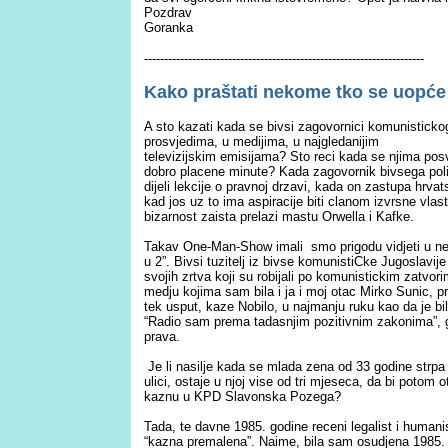
Pozdrav
Goranka
----------------------------------------------------------------------
Kako praštati nekome tko se uopće 
A sto kazati kada se bivsi zagovornici komunistickog
prosvjedima, u medijima, u najgledanijim
televizijskim emisijama?
Sto reci kada se njima posv
dobro placene minute? Kada zagovornik bivsega polit
dijeli lekcije o pravnoj drzavi, kada on zastupa hrv
kad jos uz to ima aspiracije biti clanom izvrsne vlas
bizarnost zaista prelazi mastu Orwella i Kafke.
Takav One-Man-Show imali smo prigodu vidjeti u nedj
u 2”. Bivsi tuzitelj iz bivse komunistiCke Jugoslavije
svojih zrtva koji su robijali po komunisti
c
kim zatvori
medju kojima sam bila i ja i moj otac Mirko Suni
c
, p
tek usput, kaze Nobilo, u najmanju ruku kao da je bila
“Radio sam prema tadasnjim pozitivnim
zakonima”, g
prava.
Je li nasilje kada se mlada zena od 33 godine strpa
ulici, ostaje u njoj vise od tri mjeseca, da bi potom
kaznu u KPD Slavonska Pozega?
Tada, te davne 1985. godine receni legalist i humani
“kazna premalena”. Naime, bila sam osudjena 1985.