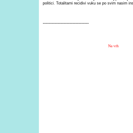
politici. Totalitarni recidivi vuku se po svim nasim inst
-------------------------------
Na vrh