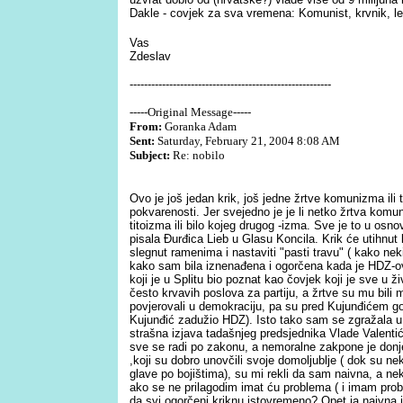
Dakle - covjek za sva vremena: Komunist, krvnik, le
Vas
Zdeslav
--------------------------------------------------------
-----Original Message-----
From:
Goranka Adam
Sent:
Saturday, February 21, 2004 8:08 AM
Subject:
Re: nobilo
Ovo je još jedan krik, još jedne žrtve komunizma ili t
pokvarenosti. Jer svejedno je je li netko žrtva komu
titoizma ili bilo kojeg drugog -izma. Sve je to u osno
pisala Đurđica Lieb u Glasu Koncila. Krik će utihnut k
slegnut ramenima i nastaviti "pasti travu" ( kako nek
kako sam bila iznenađena i ogorčena kada je HDZ-ov
koji je u Splitu bio poznat kao čovjek koji je sve u ž
često krvavih poslova za partiju, a žrtve su mu bili ml
povjerovali u demokraciju, pa su pred Kujunđićem gov
Kujunđić zadužio HDZ). Isto tako sam se zgražala u
strašna izjava tadašnjeg predsjednika Vlade Valentića
sve se radi po zakonu, a nemoralne zakpone je donje
,koji su dobro unovčili svoje domoljublje ( dok su neki
glave po bojištima), su mi rekli da sam naivna, a ne
ako se ne prilagodim imat ću problema ( i imam prob
da svi ogorčeni kriknu istovremeno? Opet ja naivna i