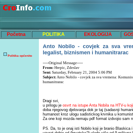
Početna
POLITIKA
EKOLOGIJA
GO
Anto Nobilo - covjek za sva vre
legalist, biznismen i humanitrarac
Politika općenito
-----Original Message-----
From:
Hrepic, Zdeslav
Sent:
Saturday, February 21, 2004 5:06 PM
Subject:
Anto Nobilo - covjek za sva vremena: Komunist,
humanitrarac
Dragi svi,
u prilogu je
osvrt na istupe Anta Nobila na HTV-u koji
doba njegovog djelovanja dok je taj (sadasnji humani
humanost kroz ulogu sadistickog krvnika u komunist
Za one koji mozda nemaju pdf format izdvojio sam n
PS. Da, to je onaj isti Nobilo koji je branio Blaskic
uzvrat dobio od (hrvatske?) vlade više od 9 milijuna