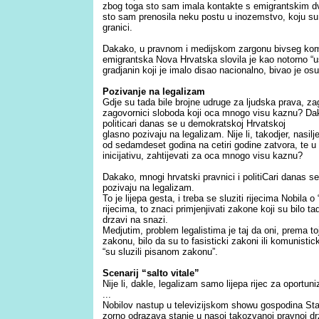
zbog toga sto sam imala kontakte s emigrantskim
sto sam prenosila neku postu u inozemstvo, koju su 
granici.
Dakako, u pravnom i medijskom zargonu bivseg komu
emigrantska Nova Hrvatska slovila je kao notorno “us
gradjanin koji je imalo disao nacionalno, bivao je osu
Pozivanje na legalizam
Gdje su tada bile brojne udruge za ljudska prava, zago
zagovornici sloboda koji oca mnogo visu kaznu? Dak
politicari danas se u demokratskoj Hrvatskoj
glasno pozivaju na legalizam. Nije li, takodjer, nasil
od sedamdeset godina na cetiri godine zatvora, te 
inicijativu, zahtijevati za oca mnogo visu kaznu?
Dakako, mnogi hrvatski pravnici i politiCari danas 
pozivaju na legalizam.
To je lijepa gesta, i treba se sluziti rijecima Nobila 
rijecima, to znaci primjenjivati zakone koji su bilo tad
drzavi na snazi.
Medjutim, problem legalistima je taj da oni, prema toj
zakonu, bilo da su to fasisticki zakoni ili komunistick
“su sluzili pisanom zakonu”.
Scenarij “salto vitale”
Nije li, dakle, legalizam samo lijepa rijec za oportun
...
Nobilov nastup u televizijskom showu gospodina Sta
zorno odrazava stanje u nasoj takozvanoj pravnoj dr