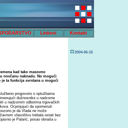
SPODARSTVO
Linkovi
Kontakt
2004-0
6
-
16
k vremena kad tako masovno
aju novčanu naknadu. No mogući
o je ta funkcija svrstana u mogući
i službeno progovorio o optužbama
 imenujući dužnosnike u nadzorne
iti u nadzornim odborima trgovačkih
škova. Ocjenjujući da spomenuti
pozorio je da Vlada ne može
ržavnom vlasništvu trebala ostati bez
bjasnio je Palarić, posao obnaša u