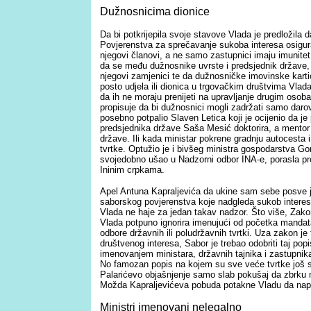
Dužnosnicima dionice
Da bi potkrijepila svoje stavove Vlada je predložila
Povjerenstva za sprečavanje sukoba interesa osigur
njegovi članovi, a ne samo zastupnici imaju imunit
da se među dužnosnike uvrste i predsjednik države, 
njegovi zamjenici te da dužnosničke imovinske kart
posto udjela ili dionica u trgovačkim društvima Vlad
da ih ne moraju prenijeti na upravljanje drugim os
propisuje da bi dužnosnici mogli zadržati samo daro
posebno potpalio Slaven Letica koji je ocijenio da je
predsjednika države Saša Mesić doktorira, a mentor 
države. Ili kada ministar pokrene gradnju autocesta
tvrtke. Optužio je i bivšeg ministra gospodarstva Go
svojedobno ušao u Nadzorni odbor INA-e, porasla pr
Ininim crpkama.
Apel Antuna Kapraljevića da ukine sam sebe posve je
saborskog povjerenstva koje nadgleda sukob interesa
Vlada ne haje za jedan takav nadzor. Što više, Zak
Vlada potpuno ignorira imenujući od početka manda
odbore državnih ili poludržavnih tvrtki. Uza zakon je 
društvenog interesa, Sabor je trebao odobriti taj pop
imenovanjem ministara, državnih tajnika i zastupnik
No famozan popis na kojem su sve veće tvrtke još sto
Palarićevo objašnjenje samo slab pokušaj da zbrku 
Možda Kapraljevićeva pobuda potakne Vladu da napo
Ministri imenovani nelegalno