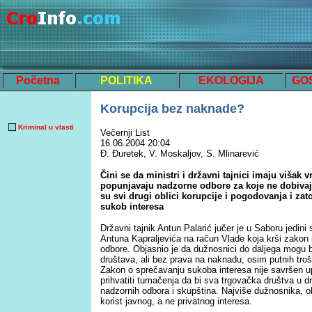
Početna
POLITIKA
EKOLOGIJA
GO
Korupcija bez naknade?
Kriminal u vlasti
Večernji List
16.06.2004 20:04
Đ. Đuretek, V. Moskaljov, S. Mlinarević
Čini se da ministri i državni tajnici imaju viša
popunjavaju nadzorne odbore za koje ne dobiv
su svi drugi oblici korupcije i pogodovanja i zat
sukob interesa
Državni tajnik Antun Palarić jučer je u Saboru jedin
Antuna Kapraljevića na račun Vlade koja krši zakon
odbore. Objasnio je da dužnosnici do daljega mogu b
društava, ali bez prava na naknadu, osim putnih tro
Zakon o sprečavanju sukoba interesa nije savršen u
prihvatiti tumačenja da bi sva trgovačka društva u d
nadzornih odbora i skupština. Najviše dužnosnika, o
korist javnog, a ne privatnog interesa.