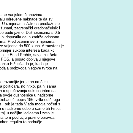
 da se vanjskim članovima
aju određene naknade te da svi
et. U izmjenama Zakona predlaže se
župani, zagrebački gradonačelnik i
ice budu javne. Dužnosnicima s 0,5
a bi dopustila da ih zadrže odnosno
obama. Predloženim se izmjenama
ve vrijedne do 500 kuna. Atmosferu je
 primjer sukoba interesa kada kći
joj je Esad Prohić, savjetnik šefa
 i POS, a posao dobivaju njegove
ranka Fižulića da je, kada je
odaja proizvoda njegove tvrtke na
 razumljiv jer je on na čelu
 političara, no nitko, pa ni sama
on o sprečavanju sukoba interesa
ta svoje dužnosnike u nadzorne
trebao ići popis 186 tvrtki od širega
is i tek je tada Vlada mogla početi s
a u nadzorne odbore samo tih tvrtki.
ji u nečijim ladicama i zato je
na tom području pravno opravda.
kon regulira to područje.