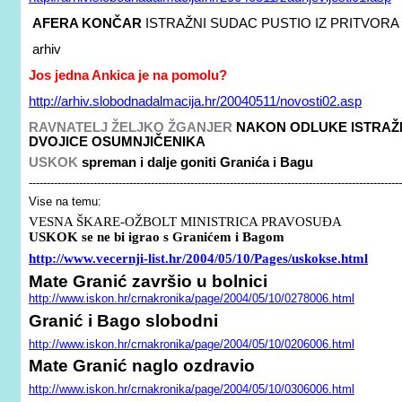
AFERA KONČAR
ISTRAŽNI SUDAC PUSTIO IZ PRITVOR
arhiv
Jos jedna Ankica je na pomolu?
http://arhiv.slobodnadalmacija.hr/20040511/novosti02.asp
RAVNATELJ ŽELJKO ŽGANJER
NAKON ODLUKE ISTRAŽ
DVOJICE OSUMNJIČENIKA
USKOK
spreman i dalje goniti Granića i Bagu
--------------------------------------------------------------------------------------------------------
Vise na temu:
VESNA ŠKARE-OŽBOLT MINISTRICA PRAVOSUĐA
USKOK se ne bi igrao s Granićem i Bagom
http://www.vecernji-list.hr/2004/05/10/Pages/uskokse.html
Mate Granić završio u bolnici
http://www.iskon.hr/crnakronika/page/2004/05/10/0278006.html
Granić i Bago slobodni
http://www.iskon.hr/crnakronika/page/2004/05/10/0206006.html
Mate Granić naglo ozdravio
http://www.iskon.hr/crnakronika/page/2004/05/10/0306006.html