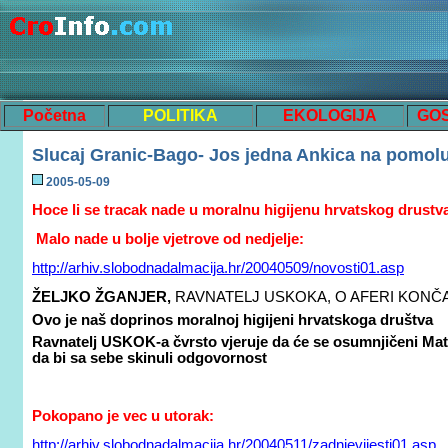
Početna
POLITIKA
EKOLOGIJA
GO
Slucaj Granic-Bago- Jos jedna Ankica na pomol
200
5
-
05
-
09
Hoce li se tracak nade u moralnu higijenu hrvatskog drustva
Malo nade u bolje vjetrove od nedjelje:
http://arhiv.slobodnadalmacija.hr/20040509/novosti01.asp
ŽELJKO ŽGANJER,
RAVNATELJ USKOKA, O AFERI KONČ
Ovo je naš doprinos moralnoj higijeni hrvatskoga društva
Ravnatelj USKOK-a čvrsto vjeruje da će se osumnjičeni Mate
da bi sa sebe skinuli odgovornost
Pokopano je vec u utorak:
http://arhiv.slobodnadalmacija.hr/20040511/zadnjevijesti01.asp