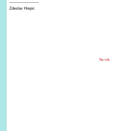
-------------------------
Zdeslav Hrepic
Na vrh