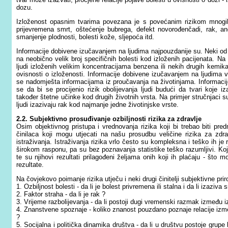
dozu.
Izloženost opasnim tvarima povezana je s povećanim rizikom mnogih b
prijevremena smrt, oštećenje bubrega, defekt novorođenčadi, rak, an
smanjenje plodnosti, bolesti kože, sljepoća itd.
Informacije dobivene izučavanjem na ljudima najpouzdanije su. Neki od d
na neobično velik broj specifičnih bolesti kod izloženih pacijenata. Na
ljudi izloženih velikim koncentracijama benzena ili nekih drugih kemika
ovisnosti o izloženosti. Informacije dobivene izučavanjem na ljudima v
se nadomješta informacijama iz proučavanja na životinjama. Informaci
se da bi se procijenio rizik obolijevanja ljudi budući da tvari koje i
također štetne učinke kod drugih životnih vrsta. Na primjer stručnjaci s
ljudi izazivaju rak kod najmanje jedne životinjske vrste.
2.2. Subjektivno prosuđivanje ozbiljnosti rizika za zdravlje
Osim objektivnog pristupa i vrednovanja rizika koji bi trebao biti pred
činilaca koji mogu utjecati na našu prosudbu veličine rizika za zdrav
istraživanja. Istraživanja rizika vrlo često su kompleksna i teško ih j
širokom rasponu, pa su bez poznavanja statistike teško razumljivi. Koji p
te su njihovi rezultati prilagođeni željama onih koji ih plaćaju - što 
rezultate.
Na čovjekovo poimanje rizika utječu i neki drugi činitelji subjektivne prir
1. Ozbiljnost bolesti - da li je bolest privremena ili stalna i da li izaziva 
2. Faktor straha - da li je rak ?
3. Vrijeme razbolijevanja - da li postoji dugi vremenski razmak između iz
4. Znanstvene spoznaje - koliko znanost pouzdano poznaje relacije izmeđ
?
5. Socijalna i politička dinamika društva - da li u društvu postoje grupe 