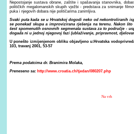
Nepostojanje sustava obrane, zaštite i spašavanja stanovnika, dobar
političkih megalomanskih skupih vježbi - predstava za snimanje filmo
puka i njegovih dobara nije političarima zanimljiva.
Svaki puta kada se u Hrvatskoj dogodi neko od nekontroliranih is
se ponekad skupa a improvizirana rješenja na terenu. Nakon što 
šest spomenutih osnovnih segmenata sustava za to područje - uspo
događa ni u jednoj njegovoj fazi (ublaživanje, pripravnost, djelova
U ponešto izmijenjenom obliku objavljeno u:Hrvatska vodoprivreda
103, travanj 2001, 53-57
Prema podatcima dr. Branimira Molaka,
Preneseno sa:
http://www.croatia.ch/tjedan/080207.php
Na vrh