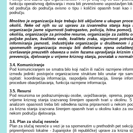
funkciju operativnog djelovanja i mora biti prvenstveno uspostavljen loka
od područja do područja ovisno o tipu i količini opasnih tvari kao
području.
Mnoštvo je organizacija koje trebaju biti uključene u ukupan proc
okoliš. Neke od njih su uz upravu za izvanredna stanja koja m
organizacije javne sigurnosti (vatrogastvo, policija, hitna pomoć),
okoliša, organizacije za prirodne resurse, organizacije za zaštit
poljske požare, kvalitetu vode, kvalitetu zraka, sigurnost potroš
informiranja javnosti, industrijske organizacije u društvenom i
spomenutih organizacija moraju biti definirana njena ovlašte
izvršavanje preuzetih obaveza u svim fazama upravljanja kriznim sta
prevencija, djelovanje u vrijeme kriznog stanja, povratak u normaln
3.4. Komuniciranje
Pod komuniciranjem se smatra bilo koji način ili načini razmjene informa
između jedinki postojeće organizacione strukture bilo unutar nje sa
ispitati: koordinacija informacija, raspodjela informacija, širenje inf
procedure obavještavanja, funkcija razmjene informacija.
3.5. Resursi
Pod resursima se podrazumijevaju osobe, uvježbavanje, oprema, pogoni i
vrijeme kriznog stanja izazvanog širenjem opasnih tvari u okolinu. 
analizom opasnosti treba biti određena razina pripravnosti u nekom podr
za krizna stanja izazvana širenjem opasnih tvari u okolinu kako za os
nekom području djelovanja.
3.6. Plan za slučaj nesreće
Plan za slučaj nesreće u vezi je sa spomenutim u prethodnih pet sekcija
pripremljenosti lokalne - županijske (ili republičke) uprave za krizna st