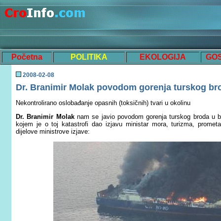
Početna
POLITIKA
EKOLOGIJA
GO
200
8
-0
2
-
08
Dr.
Branimir Molak povodom gorenja turskog broda
Nekontrolirano oslobađanje opasnih (toksičnih) tvari u okolinu
Dr. Branimir Molak
nam se javio povodom
gorenja turskog broda u b
kojem je o toj katastrofi dao izjavu ministar mora, turizma, prometa
dijelove ministrove izjave: