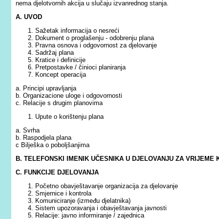
nema djelotvornih akcija u slučaju izvanrednog stanja.
A. UVOD
Sažetak informacija o nesreći
Dokument o proglašenju - odobrenju plana
Pravna osnova i odgovornost za djelovanje
Sadržaj plana
Kratice i definicije
Pretpostavke / činioci planiranja
Koncept operacija
a. Principi upravljanja
b. Organizacione uloge i odgovornosti
c. Relacije s drugim planovima
Upute o korištenju plana
a. Svrha
b. Raspodjela plana
c Bilješka o poboljšanjima
B. TELEFONSKI IMENIK UČESNIKA U DJELOVANJU ZA VRIJEME 
C. FUNKCIJE DJELOVANJA
Početno obavještavanje organizacija za djelovanje
Smjernice i kontrola
Komuniciranje (između djelatnika)
Sistem upozoravanja i obavještavanja javnosti
Relacije: javno informiranje / zajednica