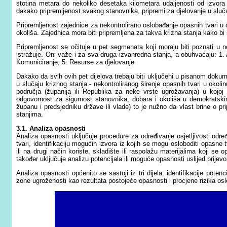
stotina metara do nekoliko desetaka kilometara udaljenosti od izvora
dakako pripremljenost svakog stanovnika, pripremi za djelovanje u sluč
Pripremljenost zajednice za nekontrolirano oslobađanje opasnih tvari u o
okoliša. Zajednica mora biti pripremljena za takva krizna stanja kako b
Pripremljenost se očituje u pet segmenata koji moraju biti poznati u 
istražuje. Oni važe i za sva druga izvanredna stanja, a obuhvaćaju: 1. 
Komuniciranje, 5. Resurse za djelovanje
Dakako da svih ovih pet dijelova trebaju biti uključeni u pisanom dokum
u slučaju kriznog stanja - nekontroliranog širenje opasnih tvari u okoli
područja (županija ili Republika za neke vrste ugrožavanja) u kojo
odgovornost za sigurnost stanovnika, dobara i okoliša u demokratsk
županu i predsjedniku države ili vlade) to je nužno da vlast brine o pr
stanjima.
3.1. Analiza opasnosti
Analiza opasnosti uključuje procedure za određivanje osjetljivosti od
tvari, identifikaciju mogućih izvora iz kojih se mogu osloboditi opasne 
ili na drugi način koriste, skladište ili raspolažu materijalima koji se
također uključuje analizu potencijala ili moguće opasnosti uslijed prije
Analiza opasnosti općenito se sastoji iz tri dijela: identifikacije potenc
zone ugroženosti kao rezultata postojeće opasnosti i procjene rizika oslo