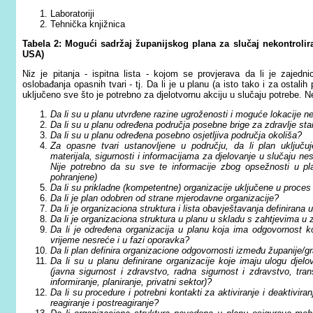
Laboratoriji
Tehnička knjižnica
Tabela 2:
Mogući sadržaj županijskog plana za slučaj nekontrolir
USA)
Niz je pitanja - ispitna lista - kojom se provjerava da li je zajedn
oslobađanja opasnih tvari - tj. Da li je u planu (a isto tako i za ostal
uključeno sve što je potrebno za djelotvornu akciju u slučaju potrebe. Ne
Da li su u planu utvrđene razine ugroženosti i moguće lokacije n
Da li su u planu određena područja posebne brige za zdravlje st
Da li su u planu određena posebno osjetljiva područja okoliša?
Za opasne tvari ustanovljene u području, da li plan uključu
materijala, sigurnosti i informacijama za djelovanje u slučaju 
Nije potrebno da su sve te informacije zbog opsežnosti u plan
pohranjene)
Da li su prikladne (kompetentne) organizacije uključene u proces 
Da li je plan odobren od strane mjerodavne organizacije?
Da li je organizaciona struktura i lista obavještavanja defi­nirana
Da li je organizaciona struktura u planu u skladu s zahtjevima u
Da li je određena organizacija u planu koja ima odgovornost ko
vrijeme nesreće i u fazi oporavka?
Da li plan definira organizacione odgovornosti između županije/gr
Da li su u planu definirane organizacije koje imaju ulogu djelo
(javna sigurnost i zdravstvo, radna sigurnost i zdravstvo, transp
informiranje, planiranje, privatni sektor)?
Da li su procedure i potrebni kontakti za aktiviranje i deaktivira
reagiranje i postreagiranje?