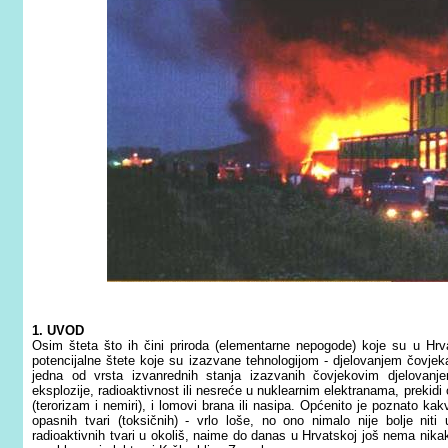
1. UVOD
Osim šteta što ih čini priroda (elementarne nepogode) koje su u Hrv
potencijalne štete koje su izazvane tehnologijom - djelovanjem čovjek
jedna od vrsta izvanrednih stanja izazvanih čovjekovim djelovanje
eksplozije, radioaktivnost ili nesreće u nuklearnim elektranama, prekidi
(terorizam i nemiri), i lomovi brana ili nasipa. Općenito je poznato ka
opasnih tvari (toksičnih) - vrlo loše, no ono nimalo nije bolje nit
radioaktivnih tvari u okoliš, naime do danas u Hrvatskoj još nema nika