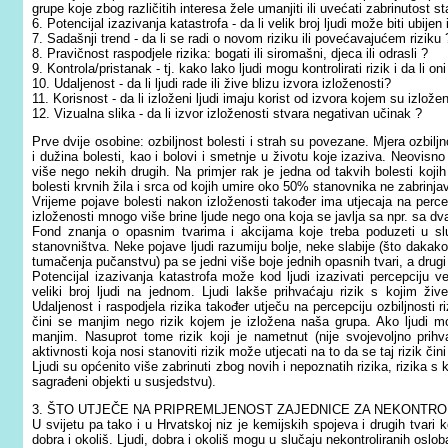
grupe koje zbog različitih interesa žele umanjiti ili uvećati zabrinutost s
6. Potencijal izazivanja katastrofa - da li velik broj ljudi može biti ubije
7. Sadašnji trend - da li se radi o novom riziku ili povećavajućem riziku 
8. Pravičnost raspodjele rizika: bogati ili siromašni, djeca ili odrasli ?
9. Kontrola/pristanak - tj. kako lako ljudi mogu kontrolirati rizik i da li 
10. Udaljenost - da li ljudi rade ili žive blizu izvora izloženosti?
11. Korisnost - da li izloženi ljudi imaju korist od izvora kojem su izložen
12. Vizualna slika - da li izvor izloženosti stvara negativan učinak ?
Prve dvije osobine: ozbiljnost bolesti i strah su povezane. Mjera ozbilj
i dužina bolesti, kao i bolovi i smetnje u životu koje izaziva. Neovisn
više nego nekih drugih. Na primjer rak je jedna od takvih bolesti koji
bolesti krvnih žila i srca od kojih umire oko 50% stanovnika ne zabrinjav
Vrijeme pojave bolesti nakon izloženosti također ima utjecaja na perce
izloženosti mnogo više brine ljude nego ona koja se javlja sa npr. sa 
Fond znanja o opasnim tvarima i akcijama koje treba poduzeti u sluč
stanovništva. Neke pojave ljudi razumiju bolje, neke slabije (što dakak
tumačenja pučanstvu) pa se jedni više boje jednih opasnih tvari, a drugi
Potencijal izazivanja katastrofa može kod ljudi izazivati percepciju v
veliki broj ljudi na jednom. Ljudi lakše prihvaćaju rizik s kojim ž
Udaljenost i raspodjela rizika također utječu na percepciju ozbiljnosti 
čini se manjim nego rizik kojem je izložena naša grupa. Ako ljudi mog
manjim. Nasuprot tome rizik koji je nametnut (nije svojevoljno prihv
aktivnosti koja nosi stanoviti rizik može utjecati na to da se taj rizik čin
Ljudi su općenito više zabrinuti zbog novih i nepoznatih rizika, rizika s
sagrađeni objekti u susjedstvu).
3. ŠTO UTJEČE NA PRIPREMLJENOST ZAJEDNICE ZA NEKONTR
U svijetu pa tako i u Hrvatskoj niz je kemijskih spojeva i drugih tvari 
dobra i okoliš. Ljudi, dobra i okoliš mogu u slučaju nekontroliranih oslob