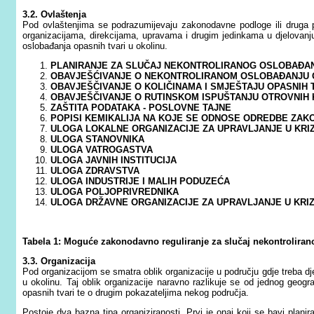
3.2. Ovlaštenja
Pod ovlaštenjima se podrazumijevaju zakonodavne podloge ili druga
organizacijama, direkcijama, upravama i drugim jedinkama u djelovanju 
oslobađanja opasnih tvari u okolinu.
PLANIRANJE ZA SLUČAJ NEKONTROLIRANOG OSLOBAĐAN
OBAVJEŠĆIVANJE O NEKONTROLIRANOM OSLOBAĐANJU OPA
OBAVJEŠČIVANJE O KOLIČINAMA I SMJEŠTAJU OPASNIH TVA
OBAVJEŠČIVANJE O RUTINSKOM ISPUŠTANJU OTROVN
ZAŠTITA PODATAKA - POSLOVNE TAJNE
POPISI KEMIKALIJA NA KOJE SE ODNOSE ODREDBE ZAK
ULOGA LOKALNE ORGANIZACIJE ZA UPRAVLJANJE U KRI
ULOGA STANOVNIKA
ULOGA VATROGASTVA
ULOGA JAVNIH INSTITUCIJA
ULOGA ZDRAVSTVA
ULOGA INDUSTRIJE I MALIH PODUZEĆA
ULOGA POLJOPRIVREDNIKA
ULOGA DRŽAVNE ORGANIZACIJE ZA UPRAVLJANJE U KRIZ
Tabela 1: Moguće zakonodavno reguliranje za slučaj nekontroliran
3.3. Organizacija
Pod organizacijom se smatra oblik organizacije u području gdje treba dje
u okolinu. Taj oblik organizacije naravno razlikuje se od jednog geogra
opasnih tvari te o drugim pokazateljima nekog područja.
Postoje dva bazna tipa organiziranosti. Prvi je onaj koji se bavi plani