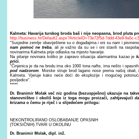
Kalmeta: Havarija turskog broda baš i nije neopasna, brod pluta pr
http://business.hr/Default2.aspx?ArticleID=73e72f5d-7ddd-43e9-9a5c-
"Susjedne zemlje obaviještene su o događajima i oni su nam i pismeno
nam pomoć ne treba
, ali je važno da su se i oni stavili na raspol
novinarima Kalmeta prije odlaska na mjesto havarije.
Na pitanje novinara koliko je zapravo situacija alarmantna kazao je
k
prići.
"Činjenica je da na brodu ima oko 1000 tona nafte, ima nešto i opasnih
pod nadzorom
. Morske struje brod lagano nose prema našoj obali, i
Kalmeta. Vjeruje kako neće doći do eksplozije i mogućeg potonuća
posljedice".
*****
Dr. Branimir Molak već niz godina (bezuspješno) ukazuje na takve
stanovništvo i okoliš koje iz toga mogu proizaći, zahtjevajući
da
krizama
o čemu je riječ i u slijedećem prilogu:
NEKONTROLIRANO OSLOBAĐANJE OPASNIH
(TOKSIČNIH) TVARI U OKOLINU
Dr. Branimir Molak, dipl. inž.