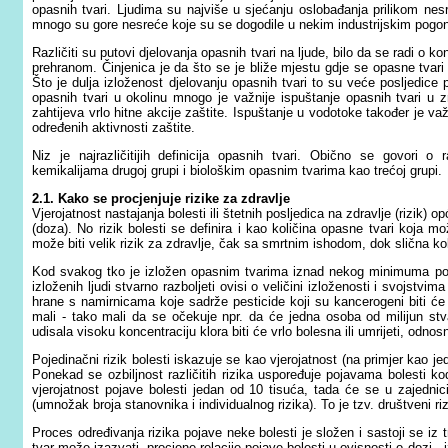
opasnih tvari. Ljudima su najviše u sjećanju oslobađanja prilikom ne
mnogo su gore nesreće koje su se dogodile u nekim industrijskim pogo
Različiti su putovi djelovanja opasnih tvari na ljude, bilo da se radi o k
prehranom. Činjenica je da što se je bliže mjestu gdje se opasne tvari 
Što je dulja izloženost djelovanju opasnih tvari to su veće posljedice 
opasnih tvari u okolinu mnogo je važnije ispuštanje opasnih tvari u zra
zahtijeva vrlo hitne akcije zaštite. Ispuštanje u vodotoke također je v
određenih aktivnosti zaštite.
Niz je najrazličitijih definicija opasnih tvari. Obično se govori 
kemikalijama drugoj grupi i biološkim opasnim tvarima kao trećoj grupi.
2.1. Kako se procjenjuje rizike za zdravlje
Vjerojatnost nastajanja bolesti ili štetnih posljedica na zdravlje (rizik) 
(doza). No rizik bolesti se definira i kao količina opasne tvari koja mo
može biti velik rizik za zdravlje, čak sa smrtnim ishodom, dok slična kol
Kod svakog tko je izložen opasnim tvarima iznad nekog minimuma poveć
izloženih ljudi stvarno razboljeti ovisi o veličini izloženosti i svojstvim
hrane s namirnicama koje sadrže pesticide koji su kancerogeni biti će 
mali - tako mali da se očekuje npr. da će jedna osoba od milijun stva
udisala visoku koncentraciju klora biti će vrlo bolesna ili umrijeti, odnos
Pojedinačni rizik bolesti iskazuje se kao vjerojatnost (na primjer kao j
Ponekad se ozbiljnost različitih rizika uspoređuje pojavama bolesti k
vjerojatnost pojave bolesti jedan od 10 tisuća, tada će se u zajednici 
(umnožak broja stanovnika i individualnog rizika). To je tzv. društveni riz
Proces određivanja rizika pojave neke bolesti je složen i sastoji se iz 
tvar može izazvati, procjene relacije pojave bolesti u ovisnosti o dozi - i