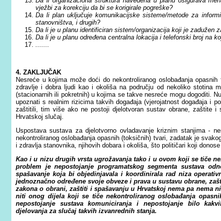
Da li organizaciona struktura navedena u planu osigurava mehan
vježbi za korekciju da bi se korigirale pogreške?
Da li plan uključuje komunikacijske sisteme/metode za in­form
stanovništva, i drugih?
Da li je u planu identificiran sistem/organizacija koji je zadužen 
Da li je u planu određena centralna lokacija i telefonski broj na ko
.......
4. ZAKLJUČAK
Nesreće u kojima može doći do nekontroliranog oslobađanja opasnih tv
zdravlje i dobra ljudi kao i okoliša na području od nekoliko stotina
(stacionarnih ili pokretnih) u kojima se takve nesreće mogu dogoditi. N
upoznati s realnim rizicima takvih događaja (vjerojatnost događaja i po
zaštitili, tim više ako ne postoji djelotvoran sustav obrane, zaštite i 
Hrvatskoj slučaj.
Uspostava sustava za djelotvorno ovladavanje kriznim stanjima - 
nekontroliranog oslobađanja opasnih (toksičnih) tvari, zadatak je svako
i zdravlja stanovnika, njihovih dobara i okoliša, što političari koji dono
Kao i u nizu drugih vrsta ugrožavanja tako i u ovom koji se tiče 
problem je nepostojanje programatskog segmenta sustava odno
spašavanje koja bi objedinjavala i koordinirala rad niza operativ
jednoznačno određene svoje obveze i prava u sustavu obrane, zaštite
zakona o obrani, zaštiti i spašavanju u Hrvatskoj nema pa nema ni
niti onog dijela koji se tiče nekontroliranog oslobađanja opasni
nepostojanje sustava komuniciranja i nepostojanje bilo kakvi
djelovanja za slučaj takvih izvanrednih stanja.