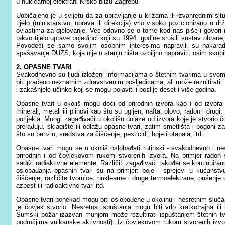
u nuklearnoj elektrani Krško blizu Zagrebu
Uobičajeno je u svijetu da za upravljanje u krizama ili izvanrednim si
tijelo (ministarstvo, uprava ili direkcija) vrlo visoko pozicionirano u d
ovlastima za djelovanje. Već odavno se o tome kod nas piše i govori
takvo tijelo uprave pojedinci koji su 1994. godine srušili sustav obrane, 
Povodeći se samo svojim osobnim interesima napravili su nakaradn
spašavanje DUZS, koja nije u stanju ništa ozbiljno napraviti, osim skupi
2. OPASNE TVARI
Svakodnevno su ljudi izloženi informacijama o štetnim tvarima u svome 
biti praćeno neznatnim zdravstvenim posljedicama, ali može rezultirati 
i zakašnjele učinke koji se mogu pojaviti i poslije deset i više godina.
Opasne tvari u okoliš mogu doći od prirodnih izvora kao i od izvora koj
minerali, metali ili plinovi kao što su ugljen, nafta, olovo, radon i drugi.
porijekla. Mnogi zagađivači u okolišu dolaze od izvora koje je stvorio č
prerađuju, skladište ili odlažu opasne tvari, zatim smetlišta i pogoni 
što su benzin, sredstva za čišćenje, pesticidi, boje i otapala, itd.
Opasne tvari mogu se u okoliš oslobađati rutinski - svakodnevno i ne
prirodnih i od čovjekovom rukom stvorenih izvora. Na primjer radon 
sadrži radiaktivne elemente. Različiti zagađivači također se kontinuiran
oslobađanja opasnih tvari su na primjer: boje - sprejevi u kućanstvu
čišćenje, različite tvornice, nuklearne i druge termoelektrane, pušenje 
azbest ili radioaktivne tvari itd.
Opasne tvari ponekad mogu biti oslobođene u okolinu i nesretnim slučajem 
je čovjek stvorio. Nesretna ispuštanja mogu biti vrlo kratkotrajna ili 
Šumski požar izazvan munjom može rezultirati ispuštanjem štetnih tva
područjima vulkanske aktivnosti). Iz čovjekovom rukom stvorenih izvo