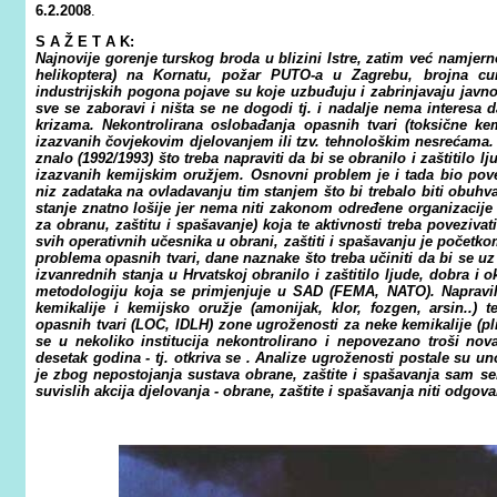
6.2.2008
.
S A Ž E T A K:
Najnovije gorenje turskog broda u blizini Istre, zatim već namjerno
helikoptera) na Kornatu, požar PUTO-a u Zagrebu, brojna cure
industrijskih pogona pojave su koje uzbuđuju i zabrinjavaju javno
sve se zaboravi i ništa se ne dogodi tj. i nadalje nema interesa
krizama. Nekontrolirana oslobađanja opasnih tvari (toksične ke
izazvanih čovjekovim djelovanjem ili tzv. tehnološkim nesrećama.
znalo (1992/1993) što treba napraviti da bi se obranilo i zaštitilo l
izazvanih kemijskim oružjem. Osnovni problem je i tada bio poveza
niz zadataka na ovladavanju tim stanjem što bi trebalo biti obuhv
stanje znatno lošije jer nema niti zakonom određene organizacij
za obranu, zaštitu i spašavanje) koja te aktivnosti treba povezivat
svih operativnih učesnika u obrani, zaštiti i spašavanju je počet
problema opasnih tvari, dane naznake što treba učiniti da bi se u
izvanrednih stanja u Hrvatskoj obranilo i zaštitilo ljude, dobra i 
metodologiju koja se primjenjuje u SAD (FEMA, NATO). Napravi
kemikalije i kemijsko oružje (amonijak, klor, fozgen, arsin..) 
opasnih tvari (LOC, IDLH) zone ugroženosti za neke kemikalije (pl
se u nekoliko institucija nekontrolirano i nepovezano troši nov
desetak godina - tj. otkriva se
. Analize ugroženosti postale su un
je zbog nepostojanja sustava obrane, zaštite i spašavanja sam s
suvislih akcija djelovanja - obrane, zaštite i spašavanja niti odgov