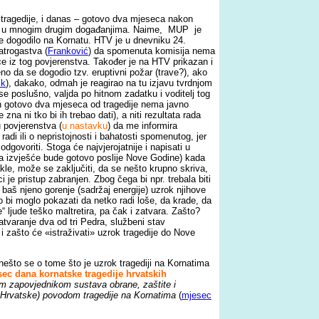
je tragedije, i danas – gotovo dva mjeseca nakon
 je i u mnogim drugim događanjima. Naime, MUP je
 se dogodilo na Kornatu. HTV je u dnevniku 24.
atrogastva (
Franković
) da spomenuta komisija nema
ce iz tog povjerenstva. Također je na HTV prikazan i
eno da se dogodio tzv. eruptivni požar (trave?), ako
ik
), dakako, odmah je reagirao na tu izjavu tvrdnjom
e poslušno, valjda po hitnom zadatku i voditelj tog
kon gotovo dva mjeseca od tragedije nema javno
a ni tko bi ih trebao dati), a niti rezultata rada
 povjerenstva (
u nastavku
) da me informira
adi ili o nepristojnosti i bahatosti spomenutog, jer
odgovoriti. Stoga će najvjerojatnije i napisati u
da izvješće bude gotovo poslije Nove Godine) kada
kle, može se zaključiti, da se nešto krupno skriva,
 je pristup zabranjen. Zbog čega bi npr. trebala biti
je baš njeno gorenje (sadržaj energije) uzrok njihove
o bi moglo pokazati da netko radi loše, da krade, da
 ljude teško maltretira, pa čak i zatvara. Zašto?
tvaranje dva od tri Pedra, službeni stav
 zašto će «istraživati» uzrok tragedije do Nove
što se o tome što je uzrok tragediji na Kornatima
ec dana kornatske tragedije hrvatskih
m zapovjednikom sustava obrane, zaštite i
e Hrvatske) povodom tragedije na Kornatima
(
mjesec