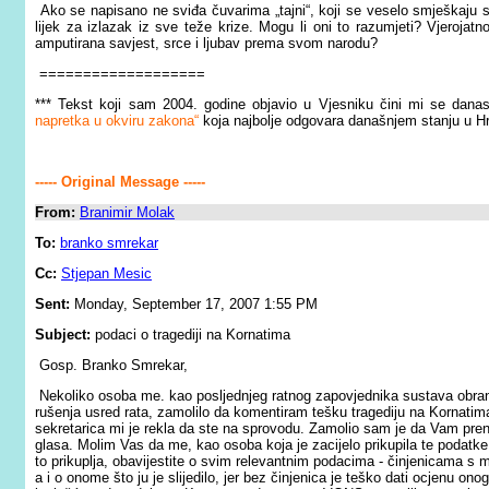
Ako se napisano ne sviđa čuvarima „tajni“, koji se veselo smješkaju sa 
lijek za izlazak iz sve teže krize. Mogu li oni to razumjeti? Vjerojat
amputirana savjest, srce i ljubav prema svom narodu?
===================
*** Tekst koji sam 2004. godine objavio u Vjesniku čini mi se dan
napretka u okviru zakona“
koja najbolje odgovara današnjem stanju u Hrva
----- Original Message -----
From:
Branimir Molak
To:
branko smrekar
Cc:
Stjepan Mesic
Sent:
Monday, September 17, 2007 1:55 PM
Subject:
podaci o tragediji na Kornatima
Gosp. Branko Smrekar,
Nekoliko osoba me. kao posljednjeg ratnog zapovjednika sustava obran
rušenja usred rata, zamolilo da komentiram tešku tragediju na Kornatima.
sekretarica mi je rekla da ste na sprovodu. Zamolio sam je da Vam pr
glasa. Molim Vas da me, kao osoba koja je zacijelo prikupila te podatke
to prikuplja, obavijestite o svim relevantnim podacima - činjenicama s m
a i o onome što ju je slijedilo, jer bez činjenica je teško dati ocjenu ono