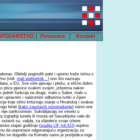
SPODARSTVO
Poveznice
Kontakt
orav. Obitelji poginulih pate i uporno traže istinu o
žno (vidi:
mali podsjetnik...
) ono što nazivaju
bara, u EU. Sve više pjevaju i plešu, a slično dobro
 kao ptice pjevice svakim svojim „izborima nakon
s jednih funkcija na druge, malo u Sabor, malo u
im upravnim i nadzornim odborima tvrtki o čijem
cije koje oštro kritiziraju stanje u Hrvatskoj i ovakav
gu birati (
kako zaustaviti osiromašenje
) samo one
ji nije sankcioniran. Sukobljavaju se veselo u
j izgradnji tunela ili mosta od Savudrijske vale do
, ostavili su, valjda, za slijedeće svoje izbore.
tske stajati godišnje (
studija IJF (str.61)
) osjetno
rinu da uspostave odgovarajuću organizaciju za
to se dogodilo na Kornatu samo je posljedica toga