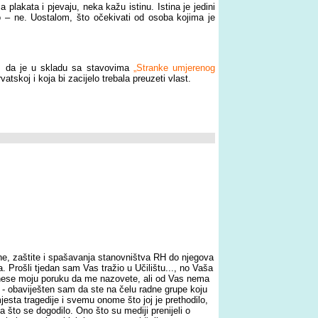
plakata i pjevaju, neka kažu istinu. Istina je jedini
no – ne. Uostalom, što očekivati od osoba kojima je
as da je u skladu sa stavovima
„Stranke umjerenog
tskoj i koja bi zacijelo trebala preuzeti vlast.
e, zaštite i spašavanja stanovništva RH do njegova
 Prošli tjedan sam Vas tražio u Učilištu..., no Vaša
enese moju poruku da me nazovete, ali od Vas nema
 - obaviješten sam da ste na čelu radne grupe koju
jesta tragedije i svemu onome što joj je prethodilo,
ga što se dogodilo. Ono što su mediji prenijeli o