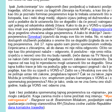
Ipak „funkcioniranje“ tzv. odgovornih (bez posljedica) u trakavici posli
tragedije, slično je onom za tragičnih zbivanja na Kornatu, a kao što
kao što je poznato formirao povjerenstvo koje bi trebala ustanoviti što
listopada, kao i neki drugi mediji, objavio izjavu jednog od dužnosnika v
uvid u podatke da bi ustanovila što se dogodilo i da će povući vatrogas
upit jednog od odvjetnika obitelji žrtava: Kako to da je u VONS-u izjavlj
nisu imali sve potrebne podatke? Glasnogovornik MUP-a (
glasnogovorn
da je pogrešno shvaćena uloga povjerenstva. A kako bi drukčije? Javio s
povjerenstva (
Smrekar
) izjavivši da imaju sve što im treba. No, ni na
dostupnih službenih podataka o onome što se dogodilo (izgleda da se ne zn
tog povjerenstva. Još 17. rujna uputio sam pismo spomenutom voditelju
činjenicama o zbivanjima, ali do danas mi nije ništa odgovorio. Očito se r
nije kao što pristojnost nalaže – odgovorio, ili poslušno - nije smio ništa 
izvješću o nesreći ono što mu budu naredili, (reče danas na TV Novoj 
se nakon četiri mjeseca od tragedije, sasvim zaboravi na katastrofu. Da
napose od nas koji bi mjerodavno mogli ustanoviti što se dogodilo. Struci
tajna koliko trave je bilo na području gdje su vatrogasci poginuli i da li 
pogibije, kao što su izjavili u VONS-u? Zašto se u Hrvatskoj sve ono št
ne poštuje ustav niti zakone, proglašava tajnom? Čak se za takve „tajne“
Možda je izmišljotina o tzv. eruptivnom požaru kamenjara s VONS-a i za
spomenutog povjerenstva? Ako je tako, onda se ne zna čemu ono služi i
godine, kada ga VONS već odavno zna.
Ipak i bez podataka spomenutog tajnog povjerenstva sa «tajnama», pone
moglo zaključiti. Koga zanima može o tome pročitati moj intervju:
“Mjes
vatrogasaca“
-
Razgovor sa dr. Branimirom Molakom, posljednjim ratni
spašavanja civilnog stanovništva RH (Stožera civilne zaštite Republik
dana kornatske tragedije
).