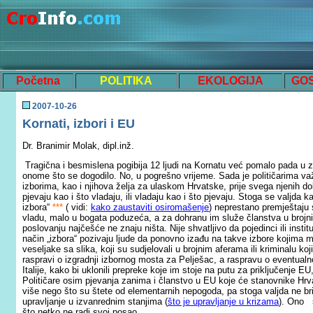
Početna
POLITIKA
EKOLOGIJA
GO
200
7
-
10
-
26
Kornati, izbori i EU
Dr. Branimir Molak, dipl.inž.
Tragična i besmislena pogibija 12 ljudi na Kornatu već pomalo pada u zab
onome što se dogodilo. No, u pogrešno vrijeme. Sada je političarima va
izborima, kao i njihova želja za ulaskom Hrvatske, prije svega njenih do
pjevaju kao i što vladaju, ili vladaju kao i što pjevaju. Stoga se valjda
izbora“
***
( vidi:
kako zaustaviti osiromašenje
) neprestano premještaju 
vladu, malo u bogata poduzeća, a za dohranu im služe članstva u brojn
poslovanju najčešće ne znaju ništa. Nije shvatljivo da pojedinci ili institu
način „izbora“ pozivaju ljude da ponovno izađu na takve izbore kojima mo
veseljake sa slika, koji su sudjelovali u brojnim aferama ili kriminalu ko
raspravi o izgradnji izbornog mosta za Pelješac, a raspravu o eventualno
Italije, kako bi uklonili prepreke koje im stoje na putu za priključenje EU
Političare osim pjevanja zanima i članstvo u EU koje će stanovnike Hrva
više nego što su štete od elementarnih nepogoda, pa stoga valjda ne b
upravljanje u izvanrednim stanjima (
š
to je upravljanje u krizama
). Ono š
što netko ne radi svoj posao.