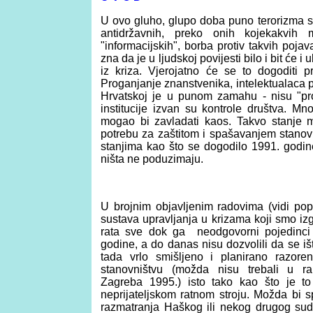
U ovo gluho, glupo doba puno terorizma svi
antidržavnih, preko onih kojekakvih
"informacijskih", borba protiv takvih poja
zna da je u ljudskoj povijesti bilo i bit će 
iz kriza. Vjerojatno će se to dogoditi pri
Proganjanje znanstvenika, intelektualaca po
Hrvatskoj je u punom zamahu - nisu "pr
institucije izvan su kontrole društva. Mn
mogao bi zavladati kaos.
Takvo stanje m
potrebu za zaštitom i spašavanjem stanovn
stanjima kao što se dogodilo 1991. godine,
ništa ne poduzimaju.
U brojnim objavljenim radovima (vidi popi
sustava upravljanja u krizama koji smo iz
rata sve dok ga neodgovorni pojedinci 
godine, a do danas nisu dozvolili da se iš
tada vrlo smišljeno i planirano razore
stanovništvu (možda nisu trebali u rak
Zagreba 1995.) isto tako kao što je to 
neprijateljskom ratnom stroju. Možda bi s
razmatranja Haškog ili nekog drugog sud