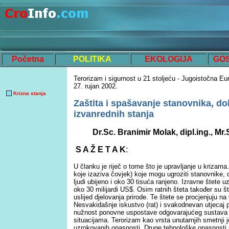
Početna
POLITIKA
EKOLOGIJA
GO
Terorizam i sigurnost u 21 stoljeću - Jugoistočna Eur
27. rujan 2002.
Krizna stanja
Zaštita i spašavanje stanovnika, do
izvanrednih stanja
Dr.Sc. Branimir Molak, dipl.ing., Mr
S A Ž E T A K
:
U članku je riječ o tome što je upravljanje u krizama
koje izaziva čovjek) koje mogu ugroziti stanovnike, d
ljudi ubijeno i oko 30 tisuća ranjeno. Izravne štete 
oko 30 milijardi US$. Osim ratnih šteta također su š
uslijed djelovanja prirode. Te štete se procjenjuju n
Nesvakidašnje iskustvo (rat) i svakodnevan utjecaj pr
nužnost ponovne uspostave odgovarajućeg sustava u
situacijama. Terorizam kao vrsta unutarnjih smetnji j
uzrokovanih opasnosti. Druge tehnološke opasnosti 