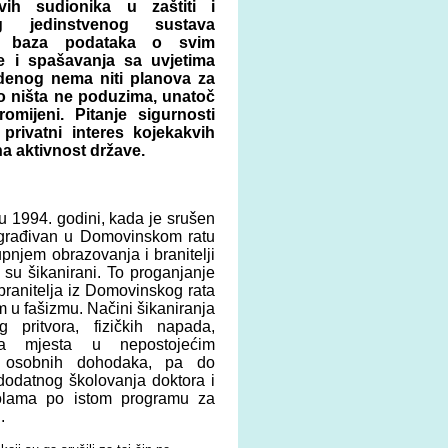
vih sudionika u zaštiti i
g jedinstvenog sustava
ih baza podataka o svim
te i spašavanja sa uvjetima
edenog nema niti planova za
tko ništa ne poduzima, unatoč
omijeni. Pitanje sigurnosti
privatni interes kojekakvih
a aktivnost države.
u 1994. godini, kada je srušen
izgrađivan u Domovinskom ratu
upnjem obrazovanja i branitelji
su šikanirani. To proganjanje
branitelja iz Domovinskog rata
m u fašizmu. Načini šikaniranja
pritvora, fizičkih napada,
na mjesta u nepostojećim
ih osobnih dohodaka, pa do
dodatnog školovanja doktora i
kolama po istom programu za
.