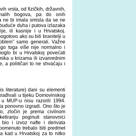
h vrsta, od fizičkih, državnih,
 malih bogova, pa do onih
va ne bi imala smisla da se ne
i ubuduće duha i putova izlazaka
je, ili kasnije i u Hrvatskoj.
gotovo ako su bili branitelji u
oblem" samo generali. Važne
ogo toga više nije normalno i
oglo bi u Hrvatskoj povećati
ika u krizama ili izvanrednim
 a političari to ne shvaćaju i
s literature) dani su elementi
građivali u tijeku Domovinskog
u MUP-u nisu razorili 1994.
ta ponovno izgradi. Ono što je
no, zločin je prema civilnom
etiranju poginuti stanovnici
bio i izvoz nafte i derivata
pomenuto trebalo biti predmet
a kad u Hrvatskoj za to nitko