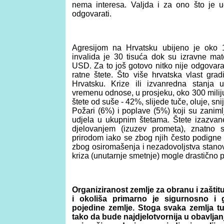
nema interesa. Valjda i za ono što je u
odgovarati.
Agresijom na Hrvatsku ubijeno je oko 14
invalida je 30 tisuća dok su izravne mate
USD. Za to još gotovo nitko nije odgovara
ratne štete. Što više hrvatska vlast grad
Hrvatsku. Krize ili izvanredna stanja
vremenu odnose, u prosjeku, oko 300 mili
štete od suše ‑ 42%, slijede tuče, oluje, sni
Požari (6%) i poplave (5%) koji su zanim
udjela u ukupnim štetama. Štete izazvane
djelovanjem (izuzev prometa), znatno
prirodom iako se zbog njih često podigne 
zbog osiromašenja i nezadovoljstva stanov
kriza (unutarnje smetnje) mogle drastično po
Organiziranost zemlje za obranu i zaštit
i okoliša primarno je sigurnosno i 
pojedine zemlje. Stoga svaka zemlja tu
tako da bude najdjelotvornija u obavljan