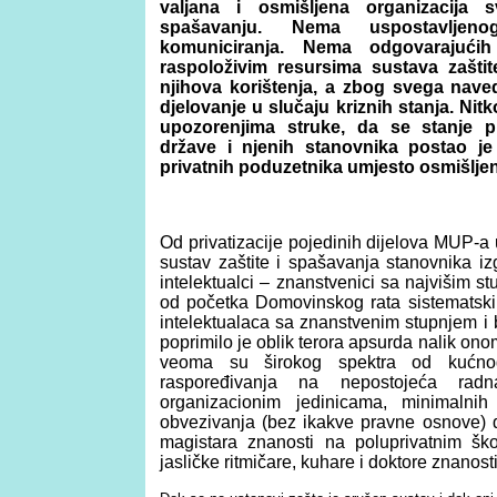
valjana i osmišljena organizacija s
spašavanju. Nema uspostavljeno
komuniciranja. Nema odgovarajuć
raspoloživim resursima sustava zašti
njihova korištenja, a zbog svega nav
djelovanje u slučaju kriznih stanja. Ni
upozorenjima struke, da se stanje pr
države i njenih stanovnika postao je 
privatnih poduzetnika umjesto osmišljen
Od privatizacije pojedinih dijelova MUP-a 
sustav zaštite i spašavanja stanovnika 
intelektualci – znanstvenici sa najvišim st
od početka Domovinskog rata sistematski 
intelektualaca sa znanstvenim stupnjem i 
poprimilo je oblik terora apsurda nalik ono
veoma su širokog spektra od kućnog 
raspoređivanja na nepostojeća rad
organizacionim jedinicama, minimaln
obvezivanja (bez ikakve pravne osnove) 
magistara znanosti na poluprivatnim š
jasličke ritmičare, kuhare i doktore znanosti