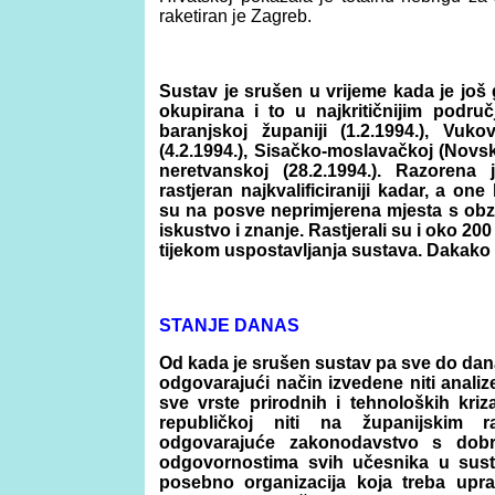
raketiran je Zagreb.
Sustav je srušen u vrijeme kada je još 
okupirana i to u najkritičnijim podr
baranjskoj županiji (1.2.1994.), Vukov
(4.2.1994.), Sisačko-moslavačkoj (Novsk
neretvanskoj (28.2.1994.). Razorena 
rastjeran najkvalificiraniji kadar, a one 
su na posve neprimjerena mjesta s obzir
iskustvo i znanje. Rastjerali su i oko 20
tijekom uspostavljanja sustava. Dakako 
STANJE DANAS
Od kada je srušen sustav pa sve do dan
odgovarajući način izvedene niti analiz
sve vrste prirodnih i tehnoloških kriz
republičkoj niti na županijskim r
odgovarajuće zakonodavstvo s dobr
odgovornostima svih učesnika u susta
posebno organizacija koja treba upra