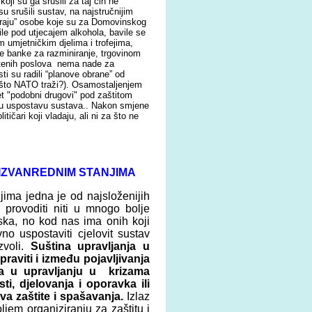
oji su ga srušili za taj čin ne
su srušili sustav, na najstručnijim
eiraju” osobe koje su za Domovinskog
ile pod utjecajem alkohola, bavile se
 umjetničkim djelima i trofejima,
e banke za razminiranje, trgovinom
štenih poslova nema nade za
i su radili “planove obrane” od
o što NATO traži?). Osamostaljenjem
et "podobni drugovi" pod zaštitom
vnu uspostavu sustava.. Nakon smjene
ičari koji vladaju, ali ni za što ne
 IZVANREDNIM
S
TANJIMA
jima jedna je od najsloženijih
o provoditi niti u mnogo bolje
ska, no kod nas ima onih koji
o uspostaviti cjelovit sustav
zvoli.
Suština upravljanja u
raviti i između pojavljivanja
, a u upravljanju u krizama
ti, djelovanja i oporavka ili
va zaštite i spašavanja.
Izlaz
ljem organiziranju za zaštitu i