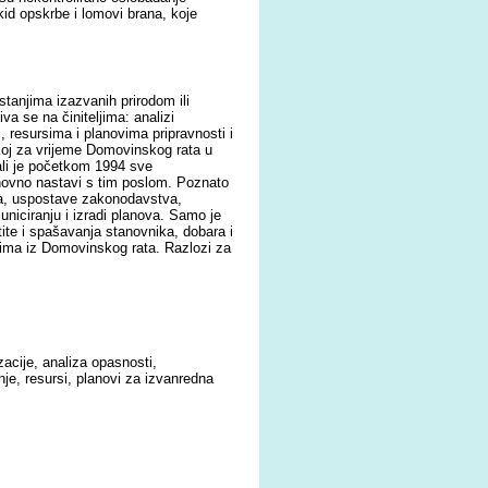
ekid opskrbe i lomovi brana, koje
stanjima izazvanih prirodom ili
a se na činiteljima: analizi
, resursima i planovima pripravnosti i
koj za vrijeme Domovinskog rata u
i je početkom 1994 sve
novno nastavi s tim poslom. Poznato
nja, uspostave zakonodavstva,
uniciranju i izradi planova. Samo je
ite i spašavanja stanovnika, dobara i
tvima iz Domovinskog rata. Razlozi za
acije, analiza opasnosti,
je, resursi, planovi za izvanredna