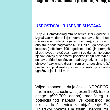
najprečim zadacima u pojedinoj zemlji, 
USPOSTAVA
I
RU
Š
ENJE
SUSTAVA
U tijeku Domovinskog rata posebice 1993. godine u H
izgrađivan moderan i djelotvoran sustav zaštite i sp
u izvanrednim stanjima (u ratu i u miru), s razlogom
ono što je tada zagovarao NATO, ali su ga nesavjesn
interesa (početkom 1994. godine) tobožnjim premje
pljački svega i svačega, razorili i do danas nije pon
njegovi odvojeni segmenti ponekad imaju pozitivnih re
sustav zaštite i spašavanja tada izgrađivan i da je p
obnove (razvijena u drugim zemljama, posebno u SAD
problema u poslijeratnoj obnovi i povratku prognanik
ugrožavanja bile bi manje.
Vrijedi spomenuti da je čak i UNPROFOR, i
našim mogućnostima, u jesen 1993. tražio 
snage (600-700 osoba) središnjeg u
potencijalnog napada velikosrpskog ag
iskoristi tu činjenicu za objašnjenje S
Hrvatskoj pokazala je totalnu nebrigu za 