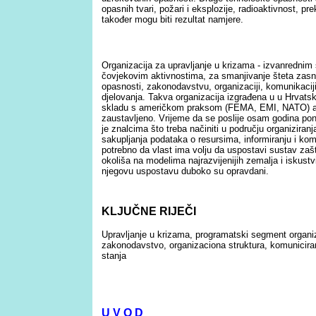
opasnih tvari, požari i eksplozije, radioaktivnost, pr
također mogu biti rezultat namjere.
Organizacija za upravljanje u krizama - izvanrednim 
čovjekovim aktivnostima, za smanjivanje šteta zasniv
opasnosti, zakonodavstvu, organizaciji, komunikaciji
djelovanja. Takva organizacija izgrađena u u Hrvats
skladu s američkom praksom (FEMA, EMI, NATO) al
zaustavljeno. Vrijeme da se poslije osam godina po
je znalcima što treba načiniti u području organizira
sakupljanja podataka o resursima, informiranju i kom
potrebno da vlast ima volju da uspostavi sustav zašt
okoliša na modelima najrazvijenijih zemalja i iskus
njegovu uspostavu duboko su opravdani.
KLJUČNE RIJEČI
Upravljanje u krizama, programatski segment organiz
zakonodavstvo, organizaciona struktura, komuniciran
stanja
U V O D