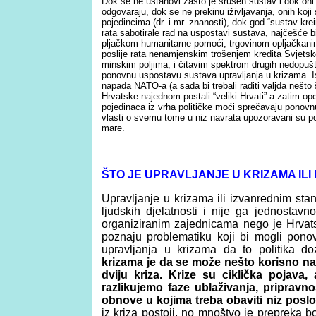
Dok se ne ustanovi zašto je srušen sustav i dok oni k
odgovaraju, dok se ne prekinu iživljavanja, onih koji 
pojedincima (dr. i mr. znanosti), dok god “sustav kr
rata sabotirale rad na uspostavi sustava, najčešće b
pljačkom humanitarne pomoći, trgovinom opljačkanim
poslije rata nenamjenskim trošenjem kredita Svjetsk
minskim poljima, i čitavim spektrom drugih nedopu
ponovnu uspostavu sustava upravljanja u krizama. Ist
napada NATO-a (a sada bi trebali raditi valjda nešt
Hrvatske najednom postali “veliki Hrvati” a zatim op
pojedinaca iz vrha političke moći sprečavaju pono
vlasti o svemu tome u niz navrata upozoravani su polit
mare.
Š
TO JE UPRAVLJANJE U KRIZAMA ILI
Upravljanje u krizama ili izvanrednim stan
ljudskih djelatnosti i nije ga jednostavn
organiziranim zajednicama nego je Hrvat
poznaju problematiku koji bi mogli ponovn
upravljanja u krizama da to politika do
krizama je da se može nešto korisno nap
dviju kriza. Krize su ciklička pojava
razlikujemo faze ublaživanja, pripravnos
obnove u kojima treba obaviti niz poslo
iz kriza postoji, no mnoštvo je prepreka bo