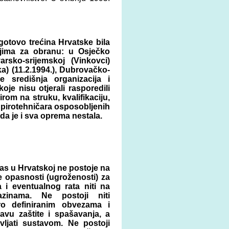
gotovo trećina Hrvatske bila
učjima za obranu: u Osječko
arsko-srijemskoj (Vinkovci)
a) (11.2.1994.), Dubrovačko-
je središnja organizacija i
koje nisu otjerali rasporedili
om na struku, kvalifikaciju,
0 pirotehničara osposobljenih
da je i sva oprema nestala.
as u Hrvatskoj ne postoje na
e opasnosti (ugroženosti) za
a i eventualnog rata niti na
azinama. Ne postoji niti
o definiranim obvezama i
vu zaštite i spašavanja, a
vljati sustavom. Ne postoji