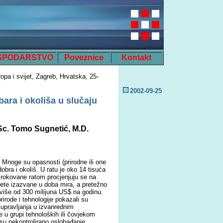
SPODARSTVO
Poveznice
Kontakt
opa i svijet, Zagreb, Hrvatska, 25-
200
2
-0
9
-
25
bara i okoliša u slučaju
.Sc. Tomo Sugnetić, M.D.
. Mnoge su opasnosti (prirodne ili one
obra i okoliš. U ratu je oko 14 tisuća
uzrokovane ratom procjenjuju se na
tete izazvane u doba mira, a pretežno
a više od 300 milijuna US$ na godinu.
irode i tehnologije pokazali su
pravljanja u izvanrednim
e u grupi tehnoloških ili čovjekom
su nekontrolirano oslobađanje