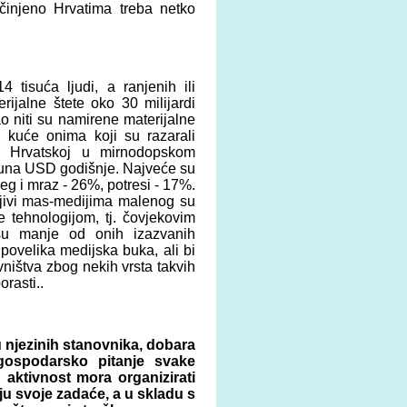
činjeno Hrvatima treba netko
 tisuća ljudi, a ranjenih ili
rijalne štete oko 30 milijardi
o niti su namirene materijalne
i kuće onima koji su razarali
 u Hrvatskoj u mirnodopskom
juna USD godišnje. Najveće su
jeg i mraz ‑ 26%, potresi ‑ 17%.
ljivi mas‑medijima malenog su
 tehnologijom, tj. čovjekovim
 su manje od onih izazvanih
povelika medijska buka, ali bi
ništva zbog nekih vrsta takvih
rasti..
u njezinih stanovnika, dobara
gospodarsko pitanje svake
 aktivnost mora organizirati
ju svoje zadaće, a u skladu s