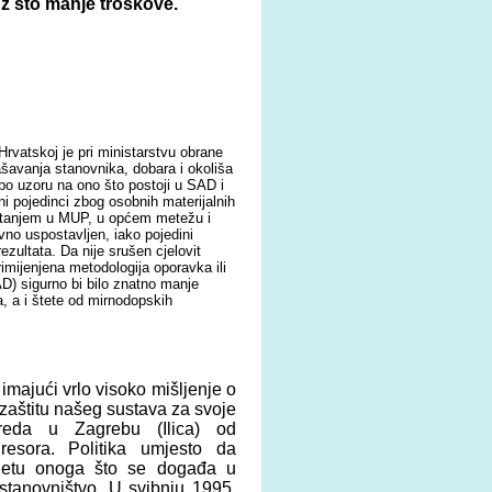
uz što manje troškove.
rvatskoj je pri ministarstvu obrane
ašavanja stanovnika, dobara i okoliša
 po uzoru na ono što postoji u SAD i
i pojedinci zbog osobnih materijalnih
štanjem u MUP, u općem metežu i
ovno uspostavljen, iako pojedini
zultata. Da nije srušen cjelovit
rimijenjena metodologija oporavka ili
) sigurno bi bilo znatno manje
a, a i štete od mirnodopskih
majući vrlo visoko mišljenje o
zaštitu našeg sustava za svoje
reda u Zagrebu (Ilica) od
resora. Politika umjesto da
vijetu onoga što se događa u
stanovništvo. U svibnju 1995.