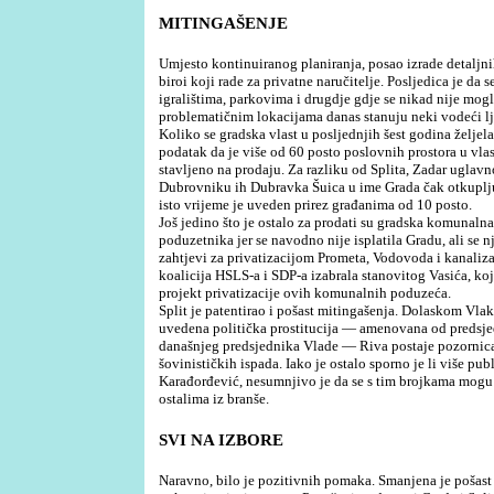
MITINGAŠENJE
Umjesto kontinuiranog planiranja, posao izrade detaljni
biroi koji rade za privatne naručitelje. Posljedica je da 
igralištima, parkovima i drugdje gdje se nikad nije mogl
problematičnim lokacijama danas stanuju neki vodeći ljud
Koliko se gradska vlast u posljednjih šest godina željel
podatak da je više od 60 posto poslovnih prostora u vlasn
stavljeno na prodaju. Za razliku od Splita, Zadar uglav
Dubrovniku ih Dubravka Šuica u ime Grada čak otkupljuj
isto vrijeme je uveden prirez građanima od 10 posto.
Još jedino što je ostalo za prodati su gradska komunaln
poduzetnika jer se navodno nije isplatila Gradu, ali se nj
zahtjevi za privatizacijom Prometa, Vodovoda i kanaliza
koalicija HSLS-a i SDP-a izabrala stanovitog Vasića, ko
projekt privatizacije ovih komunalnih poduzeća.
Split je patentirao i pošast mitingašenja. Dolaskom Vlak
uvedena politička prostitucija — amenovana od predsje
današnjeg predsjednika Vlade — Riva postaje pozornica 
šovinističkih ispada. Iako je ostalo sporno je li više pu
Karađorđević, nesumnjivo je da se s tim brojkama mogu 
ostalima iz branše.
SVI NA IZBORE
Naravno, bilo je pozitivnih pomaka. Smanjena je pošas