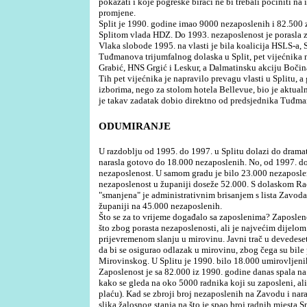
pokazati i koje pogreške birači ne bi trebali počiniti n
promjene.
Split je 1990. godine imao 9000 nezaposlenih i 82.500
Splitom vlada HDZ. Do 1993. nezaposlenost je porasla z
Vlaka slobode 1995. na vlasti je bila koalicija HSLS-a, 
Tuđmanova trijumfalnog dolaska u Split, pet vijećnika 
Grabić, HNS Grgić i Leskur, a Dalmatinsku akciju Bočina
Tih pet vijećnika je napravilo prevagu vlasti u Splitu, a
izborima, nego za stolom hotela Bellevue, bio je aktualni
je takav zadatak dobio direktno od predsjednika Tuđma
ODUMIRANJE
U razdoblju od 1995. do 1997. u Splitu dolazi do dramat
narasla gotovo do 18.000 nezaposlenih. No, od 1997. do 
nezaposlenost. U samom gradu je bilo 23.000 nezaposle
nezaposlenost u županiji doseže 52.000. S dolaskom Rač
"smanjena" je administrativnim brisanjem s lista Zavoda
županiji na 45.000 nezaposlenih.
Što se za to vrijeme događalo sa zaposlenima? Zaposleno
što zbog porasta nezaposlenosti, ali je najvećim dijel
prijevremenom slanju u mirovinu. Javni trač u devedes
da bi se osigurao odlazak u mirovinu, zbog čega su bile
Mirovinskog. U Splitu je 1990. bilo 18.000 umirovljenik
Zaposlenost je sa 82.000 iz 1990. godine danas spala na
kako se gleda na oko 5000 radnika koji su zaposleni, al
plaću). Kad se zbroji broj nezaposlenih na Zavodu i nara
slika žalosnog stanja na što je spao broj radnih mjesta Sp