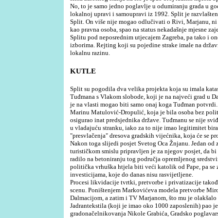
No, to je samo jedno poglavlje u odumiranju grada u g
lokalnoj upravi i samoupravi iz 1992. Split je razvlašte
Split. On više nije mogao odlučivati o Rivi, Marjanu, n
kao pravna osoba, spao na status nekadašnje mjesne zaje
Splitu pod neposrednim utjecajem Zagreba, pa tako i on
izborima. Rejting koji su pojedine strake imale na držav
lokalnu razinu.
KUTLE
Split su pogodila dva velika projekta koja su imala katas
Tuđmana s Vlakom slobode, koji je na najveći grad u Da
je na vlasti mogao biti samo onaj koga Tuđman potvrdi
Marinu Matulović-Dropulić, koja je bila osoba bez politič
osigurao inat predsjednika države. Tuđmanu se nije sviđ
u vladajuću stranku, iako za to nije imao legitimitet bir
"presvlačenja" dresova gradskih vijećnika, koja će se proš
Nakon toga slijedi posjet Svetog Oca Žnjanu. Jedan od z
turističkom smislu pripravljen je za njegov posjet, da 
radilo na betoniranju tog područja opremljenog sredstvi
politička vrhuška htjela biti veći katolik od Pape, pa s
investicijama, koje do danas nisu rasvijetljene.
Procesi likvidacije tvrtki, pretvorbe i privatizacije tak
scenu. Poništenjem Markovićeva modela pretvorbe Mir
Dalmacijom, a zatim i TV Marjanom, što mu je olakšalo 
Jadrantekstila (koji je imao oko 1000 zaposlenih) pao j
gradonačelnikovanja Nikole Grabića, Gradsko poglavars