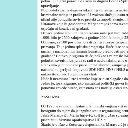
pokazuju njezin porast. Posušeni su dugovi Grada i Spl
upravljanje.
No, model sušenja dugova nikad nije objašnjen, a možda 
kriminalne radnje iz prošlosti. U svakom slučaju, osim
nikad nije ponudila suvisao projekt za zapošljavanje, nit
Ustanova koja bi gospodarila Marjanom još nema ravnat
osjećaju ni kotari, a ni građani.
Dapače, jedino što u Splitu pouzdano raste jest broj za
1999. bilo je 2500 zahtjeva, a godine 2004. bilo ih je 5
Odnosno, za 100 posto su porasli zahtjevi za participacij
primanja. To je jedina splitska progresija. Hoće li se n
mahanja nacionalnim temama konačno vrednovati projekt
građana? Gotovo je sigurno da će, baš kao i za prošle lo
pokušati stvoriti iluziju da se radi o nacionalnim, a n
strankama je bitno da se priče u predizbornoj kampanji
nacionalnu, jer ljudi koji vode SDP, HDZ, HNS i HSLS 
nakon što su već 15 godina na vlasti.
Hoće li nezavisne liste i stranke koje se nisu slagale s
Jedno je, ipak, sigurno: ako apstraktni politički govor l
ponovno zavede birače, katastrofa će i nadalje ostati s
ZASLUŽNI
Od 1995. u svim ovim katastrofalnim zbivanjima vrti se 
benignim do mjere da je izgubio status regionalnog centr
Jakša Marasović i Marin Jurjević, koji je pružao spremn
pridružiti i fiktivno oporbenjaštvo HDZ-a.
Škarić je otišao u Kotor za veleposlanika, Marasović je 