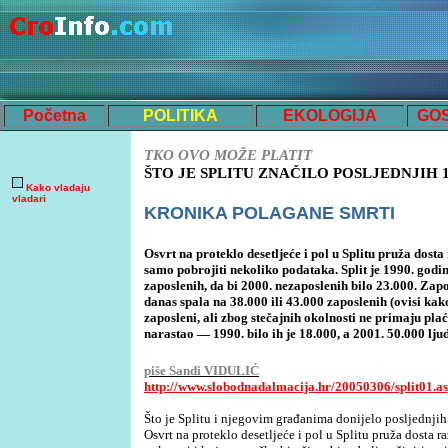
Početna
POLITIKA
EKOLOGIJA
GO
TKO OVO MOŽE PLATIT
ŠTO JE SPLITU ZNAČILO POSLJEDNJIH 
Kako vladaju
vladari
KRONIKA POLAGANE SMRTI
Osvrt na proteklo desetljeće i pol u Splitu pruža dosta
samo pobrojiti nekoliko podataka. Split je 1990. godi
zaposlenih, da bi 2000. nezaposlenih bilo 23.000. Zapo
danas spala na 38.000 ili 43.000 zaposlenih (ovisi kak
zaposleni, ali zbog stečajnih okolnosti ne primaju pla
narastao — 1990. bilo ih je 18.000, a 2001. 50.000 ljud
piše Sandi VIDULIĆ
http://www.slobodnadalmacija.hr/20050306/split01.a
Što je Splitu i njegovim građanima donijelo posljednjih
Osvrt na proteklo desetljeće i pol u Splitu pruža dosta 