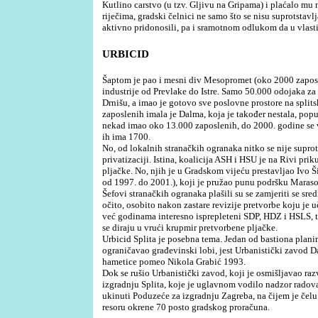
Kutlino carstvo (u tzv. Gljivu na Gripama) i plaćalo m
riječima, gradski čelnici ne samo što se nisu suprotstavlja
aktivno pridonosili, pa i sramotnom odlukom da u vlasti
URBICID
Šaptom je pao i mesni div Mesopromet (oko 2000 zaposle
industrije od Prevlake do Istre. Samo 50.000 odojaka za
Drnišu, a imao je gotovo sve poslovne prostore na splitsk
zaposlenih imala je Dalma, koja je također nestala, popu
nekad imao oko 13.000 zaposlenih, do 2000. godine se 
ih ima 1700.
No, od lokalnih stranačkih ogranaka nitko se nije suprot
privatizaciji. Istina, koalicija ASH i HSU je na Rivi pri
pljačke. No, njih je u Gradskom vijeću prestavljao Ivo
od 1997. do 2001.), koji je pružao punu podršku Marasov
Šefovi stranačkih ogranaka plašili su se zamjeriti se sr
očito, osobito nakon zastare revizije pretvorbe koju je 
već godinama interesno isprepleteni SDP, HDZ i HSLS, t
se diraju u vrući krupmir pretvorbene pljačke.
Urbicid Splita je posebna tema. Jedan od bastiona planiran
ograničavao građevinski lobi, jest Urbanistički zavod Da
hametice pomeo Nikola Grabić 1993.
Dok se rušio Urbanistički zavod, koji je osmišljavao raz
izgradnju Splita, koje je uglavnom vodilo nadzor radova
ukinuti Poduzeće za izgradnju Zagreba, na čijem je čelu
resoru okrene 70 posto gradskog proračuna.