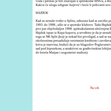
voda i prestao je biti značajan u splitskome HNS-u, a Bu
Kakvu će ulogu odigrati Jurjević i hoće li prihvatiti nove
HAJDUK
Kad su nestale tvrtke u Splitu, odnosno kad se završio pr
1993. do 1998., ušlo se u sportske klubove. Tada Hajduk 
prvi put objelodaljen 1998. spektakularnim uhićenjem B
Hajduk ispao iz Kupa kupova, a utvrđeno je da je nest
toga se NK Split (koji je nekad bio prvoligaš, a sad se n
okolnostima prezadužuje enormnim kreditom i završava 
kriva je imovina, budući da je uz blagoslov Poglavarstv
sad pod hipotekom, a atraktivni su građevinskim lobiji
do hotela Marjan i nogometni stadion).
Na vrh