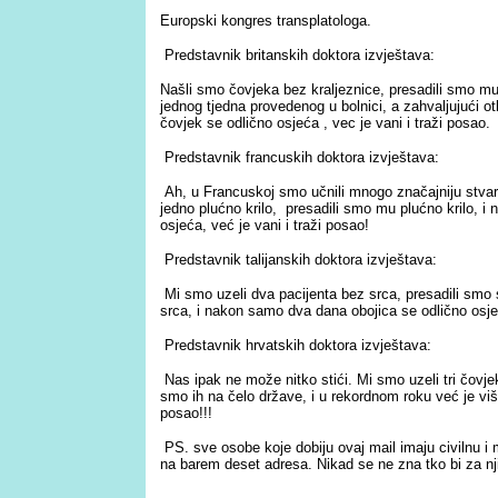
Europski kongres transplatologa.
Predstavnik britanskih doktora izvještava:
Našli smo čovjeka bez
kraljeznice
, presadili smo m
jednog tjedna
proveden
og
u bolnici, a zahvaljujući ot
čovjek se odlično osjeća , vec je vani i traži posao.
Predstavnik francuskih doktora izvještava:
Ah, u Francuskoj smo učnili mnogo značajniju stvar
jedno plućno krilo, presadili smo mu plućno krilo, i
osjeća, već je vani i traži posao!
Predstavnik talijanskih doktora izvještava:
Mi smo uzeli dva pacijenta bez srca, presadili smo
srca, i nakon samo dva dana obojica se odlično osje
Predstavnik hrvatskih doktora izvještava:
Nas ipak ne može nitko stići. Mi smo uzeli tri čovj
smo ih na čelo države, i u rekordnom roku već je vi
posao!!!
PS
. sve osobe koje dobiju ovaj mail imaju civilnu 
na barem deset adresa. Nikad se ne zna tko bi za nj