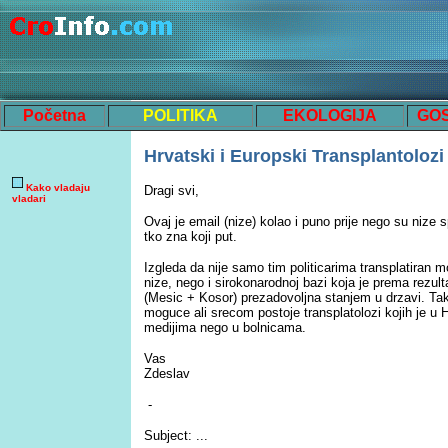
Početna
POLITIKA
EKOLOGIJA
GO
Hrvatski i Europski Transplantolozi
Kako vladaju
Dragi svi,
vladari
Ovaj je email (nize) kolao i puno prije nego su nize spo
tko zna koji put.
Izgleda da nije samo tim politicarima transplatiran 
nize, nego i sirokonarodnoj bazi koja je prema rezult
(Mesic + Kosor) prezadovoljna stanjem u drzavi. Ta
moguce ali srecom postoje transplatolozi kojih je u 
medijima nego u bolnicama.
Vas
Zdeslav
-
Subject: ...