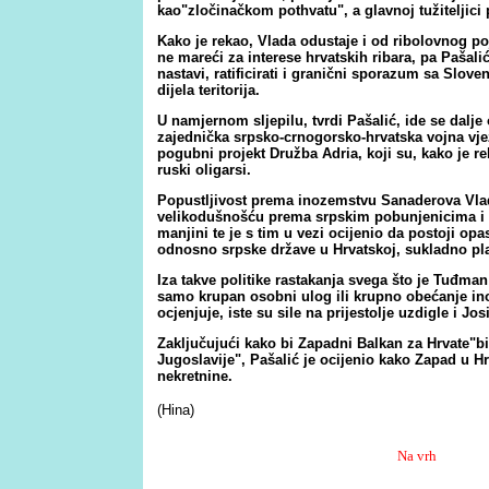
kao"zločinačkom pothvatu", a glavnoj tužiteljici
Kako je rekao,
Vlada odustaje i od ribolovnog poja
ne mareći za interese hrvatskih ribara
,
pa
Pašali
nastavi,
ratificirati i granični sporazum sa Slov
dijela teritorija.
U namjernom sljepilu, tvrdi Pašalić, ide se dalje 
zajednička srpsko-crnogorsko-hrvatska vojna vje
pogubni projekt Družba Adria, koji su, kako je r
ruski oligarsi.
Popustljivost prema inozemstvu Sanaderova Vlad
velikodušnošću prema srpskim pobunjenicima i 
manjini te je s tim u vezi ocijenio da postoji op
odnosno srpske države u Hrvatskoj, sukladno pl
Iza takve politike rastakanja svega što je Tuđman 
samo krupan osobni ulog ili krupno obećanje ino
ocjenjuje, iste su sile na prijestolje uzdigle i Jo
Zaključujući kako bi Zapadni Balkan za Hrvate"b
Jugoslavije", Pašalić je ocijenio kako Zapad u H
nekretnine.
(Hina)
Na vrh