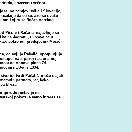
 priređuje svečanu večeru.
sa, na zahtjev Italije i Slovenije,
ć
očekuje
da će se, ako se ovako
enijom
kojim se Račan odrekao
od Picule i Račana, najavljuje se
žba na Jadranu, ukrcava se u
ekao, pokrenuli predsjednik Mesić i
a, ocjenjuje Pašalić, upotpunjuje
ustupcima srpskoj nacionalnoj
asnost od obnove plana Z4,
anovima EU-a iz 1994.
stvorio, tvrdi Pašalić, može stajati
zemnih partnera, jer, kako
sipa Broza.
io gora Jugoslavija od
rvatskoj pokazuje samo interes za