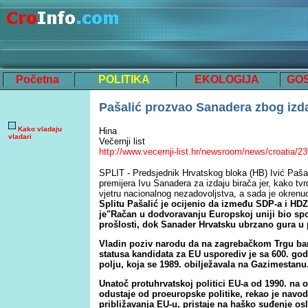
Početna
POLITIKA
EKOLOGIJA
GO
Pašalić prozvao Sanadera zbog izda
Kako vladaju
Hina
vladari
Večernji list
http://www.vecernji-list.hr/newsroom/news/croatia/2
SPLIT - Predsjednik Hrvatskog bloka (HB) Ivić Pašal
premijera Ivu Sanadera za izdaju birača jer, kako tvrd
vjetru nacionalnog nezadovoljstva, a sada je okrenu
Splitu Pašalić je ocijenio da između SDP-a i HDZ
je"Račan u dodvoravanju Europskoj uniji bio spo
prošlosti, dok Sanader Hrvatsku ubrzano gura u 
Vladin poziv narodu da na zagrebačkom Trgu ban
statusa kandidata za EU usporediv je sa 600. g
polju, koja se 1989. obilježavala na Gazimestanu
Unatoč protuhrvatskoj politici EU-a od 1990. na o
odustaje od proeuropske politike, rekao je navo
približavanja EU-u, pristaje na haško suđenje o