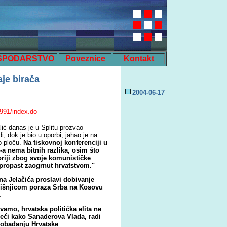
SPODARSTVO
Poveznice
Kontakt
je birača
2004-0
6
-
17
3991/index.do
ić danas je u Splitu prozvao
i, dok je bio u oporbi, jahao je na
o ploču.
Na tiskovnoj konferenciji u
-a nema bitnih razlika, osim što
riji zbog svoje komunističke
propast zaogrnut hrvatstvom."
a Jelačića proslavi dobivanje
odišnjicom poraza Srba na Kosovu
.
vamo, hrvatska politička elita ne
deći kako Sanaderova Vlada, radi
slobađanju Hrvatske