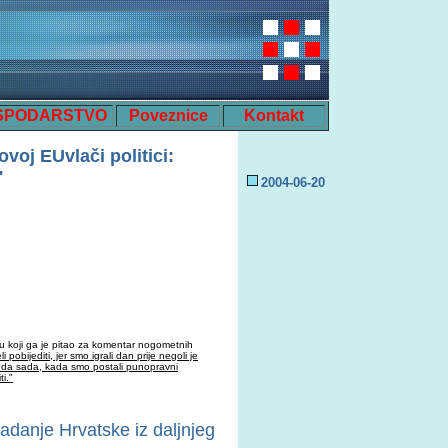
SPODARSTVO
Poveznice
Kontakt
ovoj
EU
vlači politici:
"
2004-0
6
-
20
u koji ga je pitao za komentar nogometnih
pobijediti, jer smo igrali dan prije negoli je
li da sada, kada smo postali punopravni
i."
padanje Hrvatske iz daljnjeg