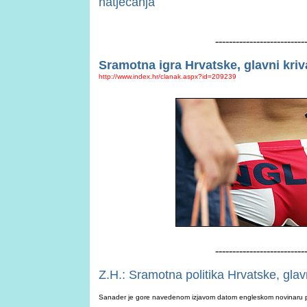
natjecanja
--------------------------
Sramotna igra Hrvatske, glavni kri
http://www.index.hr/clanak.aspx?id=209239
--------------------------
Z.H.:
Sramotna
politika
Hrvatske, glav
Sanader je gore navedenom izjavom datom engleskom novinaru po