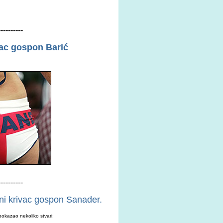
----------
vac gospon Barić
----------
ni krivac gospon
Sanader.
kazao nekoliko stvari: