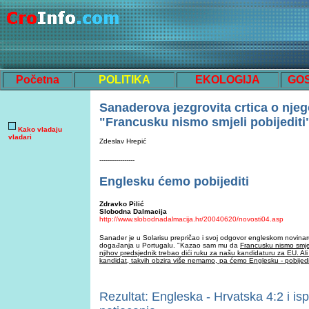
Početna
POLITIKA
EKOLOGIJA
GO
Sanaderova
jezgrovita
crtica o
njeg
"Francusku nismo smjeli pobijediti
Kako vladaju
vladari
Zdeslav Hrepić
-----------------
Englesku ćemo pobijediti
Zdravko Pilić
Slobodna Dalmacija
http://www.slobodnadalmacija.hr/20040620/novosti04.asp
Sanader je u Solarisu prepričao i svoj odgovor engleskom novinar
događanja u Portugalu. "Kazao sam mu da
Francusku nismo smjeli 
njihov predsjednik trebao dići ruku za našu kandidaturu za EU. A
kandidat, takvih obzira više nemamo, pa ćemo Englesku - pobijedit
Rezultat: Engleska - Hrvatska 4:2 i is