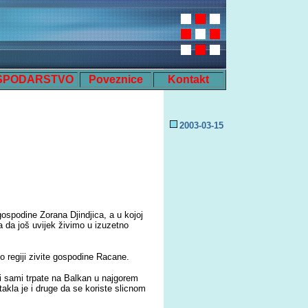
SPODARSTVO
Poveznice
Kontakt
200
3
-0
3
-
15
spodine Zorana Djindjica, a u kojoj
 da još uvijek živimo u izuzetno
o regiji zivite gospodine Racane.
i sami trpate na Balkan u najgorem
otakla je i druge da se koriste slicnom