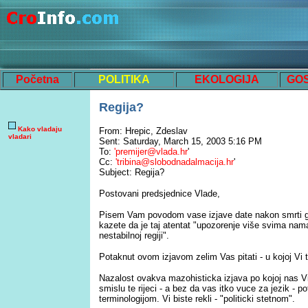
Početna
POLITIKA
EKOLOGIJA
GO
Regija?
Kako vladaju
From: Hrepic, Zdeslav
vladari
Sent: Saturday, March 15, 2003 5:16 PM
To:
'premijer@vlada.hr
'
Cc:
'tribina@slobodnadalmacija.hr
'
Subject: Regija?
Postovani predsjednice Vlade,
Pisem Vam povodom vase izjave date nakon smrti go
kazete da je taj atentat "upozorenje više svima nama
nestabilnoj regiji".
Potaknut ovom izjavom zelim Vas pitati - u kojoj Vi t
Nazalost ovakva mazohisticka izjava po kojoj nas V
smislu te rijeci - a bez da vas itko vuce za jezik - p
terminologijom. Vi biste rekli - "politicki stetnom".