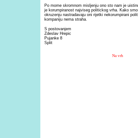
Po mome skromnom misljenju ono sto nam je uistin
je korumpiranost najviseg politickog vrha. Kako smo 
okruzenju nastradavaju oni rijetki nekorumpirani politi
kompaniju nema straha.
S postovanjem
Zdeslav Hrepic
Pujanke 8
Split
Na vrh