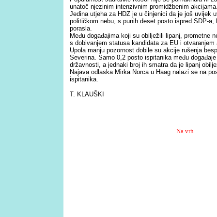
unatoč njezinim intenzivnim promidžbenim akcijama
Jedina utjeha za HDZ je u činjenici da je još uvijek u
političkom nebu, s punih deset posto ispred SDP-a,
porasla.
Među događajima koji su obilježili lipanj, prometne 
s dobivanjem statusa kandidata za EU i otvaranjem 
Upola manju pozornost dobile su akcije rušenja besp
Severina. Samo 0,2 posto ispitanika među događaje koj
državnosti, a jednaki broj ih smatra da je lipanj obilj
Najava odlaska Mirka Norca u Haag nalazi se na po
ispitanika.
T. KLAUŠKI
Na vrh