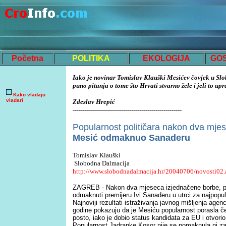
Početna
POLITIKA
EKOLOGIJA
GO
Iako je novinar Tomislav Klauški Mesićev čovjek u Slo
puno pitanja o tome što Hrvati stvarno žele i jeli to up
Kako vladaju
vladari
Zdeslav Hrepić
------------------------------------------------------
Popularnost političara nakon dva mje
Mesić odmaknuo Sanaderu
Tomislav Klauški
Slobodna Dalmacija
http://www.slobodnadalmacija.hr/20040706/novosti02.
ZAGREB - Nakon dva mjeseca izjednačene borbe, pr
odmaknuti premijeru Ivi Sanaderu u utrci za najpopula
Najnoviji rezultati istraživanja javnog mišljenja agenc
godine pokazuju da je Mesiću popularnost porasla če
posto, iako je dobio status kandidata za EU i otvori
Popularnost Jadranke Kosor nije se pomaknula ni za