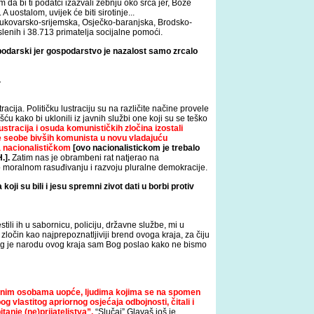
a bi ti podatci izazvali zebnju oko srca jer, Bože
 uostalom, uvijek će biti sirotinje...
Vukovarsko-srijemska, Osječko-baranjska, Brodsko-
enih i 38.713 primatelja socijalne pomoći.
spodarski jer gospodarstvo je nazalost samo zrcalo
.
cija. Političku lustraciju su na različite načine provele
 kako bi uklonili iz javnih službi one koji su se teško
ustracija i osuda komunističkih zločina izostali
e seobe bivših komunista u novu vladajuću
a nacionalističkom
[ovo nacionalistickom je trebalo
.].
Zatim nas je obrambeni rat natjerao na
 moralnom rasuđivanju i razvoju pluralne demokracije.
ji su bili i jesu spremni zivot dati u borbi protiv
tili ih u sabornicu, policiju, državne službe, mi u
i zločin kao najprepoznatljiviji brend ovoga kraja, za čiju
ojeg je narodu ovog kraja sam Bog poslao kako ne bismo
javnim osobama uopće, ljudima kojima se na spomen
g vlastitog apriornog osjećaja odbojnosti, čitali i
itanje (ne)prijateljstva”.
“Slučaj” Glavaš još je