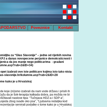
SPODARSTVO
Poveznice
Kontakt
midjbu za “Glas Slavonije” – jedne od rijetkih novina
/ KPJ a danas novopecene perjanice demokraticnosti i
njenica da jos manje nego politicarima - građani
kolumne.asp?rub=2&ID=34
)
pet izabrati ove iste politicare kojima isto tako nista
las-slavonije.hr/kolumne.asp?rub=2&ID=28
tome kako je u Hrvatskoj
e koje (ni)smo izabrali da nam vode državu i prisili ih
ažu da je šok-terapija katkada dobra, pa možda ne bi
 iščitavali naslove tipa: “Tučnjava HDZ-a i SDP-a”,
 susjeda zbog svađe oko psa”, “Ljubavna redaljka kod
prezentacije servirati podatke o tome kako je u Hrvatskoj