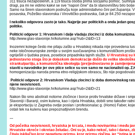
311 tisuća nezaposlenih, a 119 tisuća osoba prima socijalnu pomoć. Sumnjam d
dragi, pa mi ne vidimo kakvi se sve “napori čine” da bi stanovništvu bilo bolje. A
Samo na širem slavonskom području koje administativno čini pet županija: 
posavska, Požeško-slavonska i Virovitičko-podravska, čak je 84.250 nezaposl
I nekoliko odgovora zasto je tako.
Najprije par politickih a onda jedan go
politike.
Politicki odgovor 1: Hrvatskom i dalje vladaju zlocinci iz doba komunizma
http://www.glas-slavonije.hr/kolumne.asp?rub=2&ID=13
Inozemni kolege često me pitaju zašto u Hrvatskoj nikada nije provedena lustra
neke istočnoeuropske zemlje u svojim suočavanjima s komunističkom prošlošću
ogriješili o ljudska prava, posebice pripadnika tajnih službi.
U Hrvatskoj su l
jednostavno stoga što je dolaskom demokracije došlo do velike ideološk
stranku/partiju, a komunistička ideologija (pre)jednostavno je zamijenjen
staviti u navodnike jer ove ptice selice su sve samo ne nacionalisti op. Z.H
homogenizaciju naroda prema etno-religijskom obrascu, što nije pogodovalo
Politicki odgovor 2: Hrvatskom Vladaju zlocinci iz doba domovinskog rata ko
njene neovisnosti.
http://www.glas-slavonije.hr/kolumne.asp?rub=2&ID=21
Nakon što smo abolirali notorne zločince i borce protiv hrvatske države i smjes
Slavoniji i Baranji, osim kulena, kao i cijela Hrvatska, dobili smo također ratn
je eksportaciju iz Zagreba ovdje poslan i profesionalac g. (Homo) Faber, k
ostali tek na kulenu kao prepoznatljivom brendu.
…
Od početka neovisnosti, hrvatska je krcata, i među novinarima i među 
Hrvatske okreće i okretao želudac. Oni su je, kako nekoć, tako i danas, zbo
čitaju isključivo kroz negativnu prizmu, kroz prizmu zločina, jer “istina je p