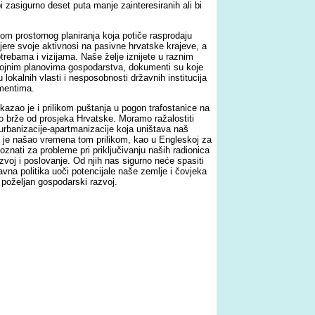
bi zasigurno deset puta manje zainteresiranih ali bi
 prostornog planiranja koja potiče rasprodaju
jere svoje aktivnosi na pasivne hrvatske krajeve, a
ebama i vizijama. Naše želje iznijete u raznim
vojnim planovima gospodarstva, dokumenti su koje
lokalnih vlasti i nesposobnosti državnih institucija
umentima.
azao je i prilikom puštanja u pogon trafostanice na
lo brže od prosjeka Hrvatske. Moramo ražalostiti
 urbanizacije-apartmanizacije koja uništava naš
da je našao vremena tom prilikom, kao u Engleskoj za
znati za probleme pri priključivanju naših radionica
zvoj i poslovanje. Od njih nas sigurno neće spasiti
žavna politika uoči potencijale naše zemlje i čovjeka
i poželjan gospodarski razvoj.