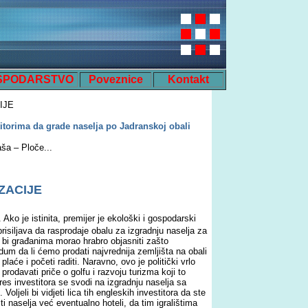
SPODARSTVO
Poveznice
Kontakt
IJE
itorima da grade naselja po Jadranskoj obali
ša – Ploče...
ZACIJE
. Ako je istinita, premijer je ekološki i gospodarski
risiljava da rasprodaje obalu za izgradnju naselja za
 bi građanima morao hrabro objasniti zašto
dum da li ćemo prodati najvrednija zemljišta na obali
aće i početi raditi. Naravno, ovo je politički vrlo
prodavati priče o golfu i razvoju turizma koji to
eres investitora se svodi na izgradnju naselja sa
ljeli bi vidjeti lica tih engleskih investitora da ste
ti naselja već eventualno hoteli, da tim igralištima