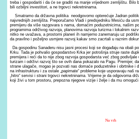
treba i gospodariti i da će se graditi na manje vrijednom zemljištu. Bilo 
bili ozbiljni investitori, a ne trgovci nekretninama.
Smatramo da državna politika neodgovorno opterećuje Jadran politikom
najvrednijih zemljišta. Preporučamo Vladi i predsjedniku Mesiću da usm
premijeru da više razgovara s nama, domaćim poduzetnicima, našim potr
programima održivog razvoja, planovima razvoja turizma i lokalnim raz
nitko ne uvažava, a prostorni planeri ih namjerno zanemaruju uz podršku 
da pravilno i poželjno usmjere razvoj kakav smo zacrtali u raznim dok
Da gospodinu Sanaderu nisu jasni procesi koji se događaju na obali pok
Krku. Tada je pohvalio gospodarstvo Krka jer potrošnja struje raste dup
premijera i reći da to nije zbog razvoja gospodarsta već zbog podivljale
turizam i održivi razvoj što se ovih dana pokazalo na Pagu. Premijer, 
strane ulagače, mogao je pozvati nas domaće poduzetnike i obrtnike i do
na infrastrukturu i za ostale „papirnate“ probleme koje usporavaju naš ra
„hitro“ servisi i strani trgovci nekretninama. Vrijeme je da odgovorna dr
koji živi u tom prostoru, prepozna njegove vizije i želje i da mu omoguć
Na vrh