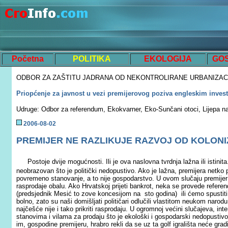
Početna
POLITIKA
EKOLOGIJA
GO
ODBOR ZA ZAŠTITU JADRANA OD NEKONTROLIRANE URBANIZAC
Priopćenje za javnost u vezi premijerovog poziva engleskim invest
Udruge: Odbor za referendum, Ekokvarner, Eko-Sunčani otoci, Lijepa na
200
6
-0
8
-
02
PREMIJER NE RAZLIKUJE RAZVOJ OD KOLONI
Postoje dvije mogućnosti. Ili je ova naslovna tvrdnja lažna ili istinita
neobrazovan što je politički nedopustivo. Ako je lažna, premijera netko p
povremeno stanovanje, a to nije gospodarstvo. U ovom slučaju premijer
rasprodaje obalu. Ako Hrvatskoj prijeti bankrot, neka se provede referen
(predsjednik Mesić to zove koncesijom na sto godina) ili ćemo spustiti pl
bolno, zato su naši domišljati političari odlučili vlastitom neukom narodu 
najčešće nije i tako prikriti rasprodaju. U ogromnoj većini slučajeva, int
stanovima i vilama za prodaju što je ekološki i gospodarski nedopustivo. Vo
im, gospodine premijeru, hrabro rekli da se uz ta golf igrališta neće gradi