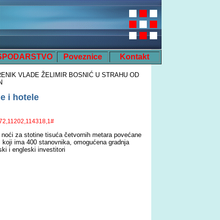
SPODARSTVO
Poveznice
Kontakt
ENIK VLADE ŽELIMIR BOSNIĆ U STRAHU OD
N
e i hotele
672,11202,114318,1#
noći za stotine tisuća četvornih metara povećane
u, koji ima 400 stanovnika, omogućena gradnja
i i engleski investitori