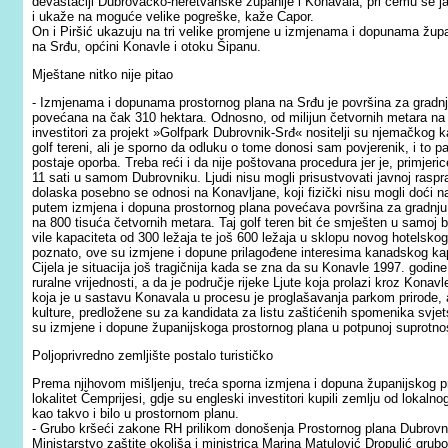
devastaciji Dubrovačko-neretvanske županije i Konavala, pri čemu se j
i ukaže na moguće velike pogreške, kaže Capor.
On i Piršić ukazuju na tri velike promjene u izmjenama i dopunama župa
na Srđu, općini Konavle i otoku Šipanu.
Mještane nitko nije pitao
- Izmjenama i dopunama prostornog plana na Srđu je površina za gradnj
povećana na čak 310 hektara. Odnosno, od milijun četvornih metara na tr
investitori za projekt »Golfpark Dubrovnik-Srđ« nositelji su njemačkog 
golf tereni, ali je sporno da odluku o tome donosi sam povjerenik, i to
postaje oporba. Treba reći i da nije poštovana procedura jer je, primje
11 sati u samom Dubrovniku. Ljudi nisu mogli prisustvovati javnoj raspra
dolaska posebno se odnosi na Konavljane, koji fizički nisu mogli doći n
putem izmjena i dopuna prostornog plana povećava površina za gradnju 
na 800 tisuća četvornih metara. Taj golf teren bit će smješten u samoj bli
vile kapaciteta od 300 ležaja te još 600 ležaja u sklopu novog hotelskog 
poznato, ove su izmjene i dopune prilagođene interesima kanadskog kapit
Cijela je situacija još tragičnija kada se zna da su Konavle 1997. go
ruralne vrijednosti, a da je područje rijeke Ljute koja prolazi kroz Kona
koja je u sastavu Konavala u procesu je proglašavanja parkom prirode, a
kulture, predložene su za kandidata za listu zaštićenih spomenika svje
su izmjene i dopune županijskoga prostornog plana u potpunoj suprotnos
Poljoprivredno zemljište postalo turističko
Prema njihovom mišljenju, treća sporna izmjena i dopuna županijskog p
lokalitet Čemprijesi, gdje su engleski investitori kupili zemlju od lokaln
kao takvo i bilo u prostornom planu.
- Grubo kršeći zakone RH prilikom donošenja Prostornog plana Dubrovnik
Ministarstvo zaštite okoliša i ministrica Marina Matulović Dropulić grubo