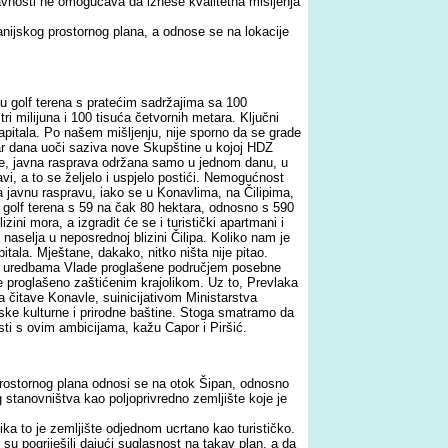
avnosti ne omogućava da iznese kvalitetna mišljenja
nijskog prostornog plana, a odnose se na lokacije
u golf terena s pratećim sadržajima sa 100
i milijuna i 100 tisuća četvornih metara. Ključni
kapitala. Po našem mišljenju, nije sporno da se grade
 par dana uoči saziva nove Skupštine u kojoj HDZ
rice, javna rasprava održana samo u jednom danu, u
vi, a to se željelo i uspjelo postići. Nemogućnost
a javnu raspravu, iako se u Konavlima, na Čilipima,
golf terena s 59 na čak 80 hektara, odnosno s 590
zini mora, a izgradit će se i turistički apartmani i
naselja u neposrednoj blizini Čilipa. Koliko nam je
ala. Mještane, dakako, nitko ništa nije pitao.
dine uredbama Vlade proglašene područjem posebne
vle proglašeno zaštićenim krajolikom. Uz to, Prevlaka
 čitave Konavle, suinicijativom Ministarstva
tske kulturne i prirodne baštine. Stoga smatramo da
ti s ovim ambicijama, kažu Capor i Piršić.
rostornog plana odnosi se na otok Šipan, odnosno
og stanovništva kao poljoprivredno zemljište koje je
a to je zemljište odjednom ucrtano kao turističko.
 su pogriješili dajući suglasnost na takav plan, a da