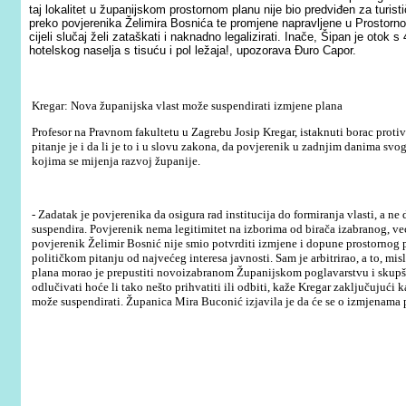
taj lokalitet u županijskom prostornom planu nije bio predviđen za tur
preko povjerenika Želimira Bosnića te promjene napravljene u Prostor
cijeli slučaj želi zataškati i naknadno legalizirati. Inače, Šipan je oto
hotelskog naselja s tisuću i pol ležaja!, upozorava Đuro Capor.
Kregar: Nova županijska vlast može suspendirati izmjene plana
Profesor na Pravnom fakultetu u Zagrebu Josip Kregar, istaknuti borac proti
pitanje je i da li je to i u slovu zakona, da povjerenik u zadnjim danima s
kojima se mijenja razvoj županije.
- Zadatak je povjerenika da osigura rad institucija do formiranja vlasti, a n
suspendira. Povjerenik nema legitimitet na izborima od birača izabranog, 
povjerenik Želimir Bosnić nije smio potvrditi izmjene i dopune prostornog 
političkom pitanju od najvećeg interesa javnosti. Sam je arbitrirao, a to, mi
plana morao je prepustiti novoizabranom Županijskom poglavarstvu i skupšti
odlučivati hoće li tako nešto prihvatiti ili odbiti, kaže Kregar zaključujuć
može suspendirati. Županica Mira Buconić izjavila je da će se o izmjenama p