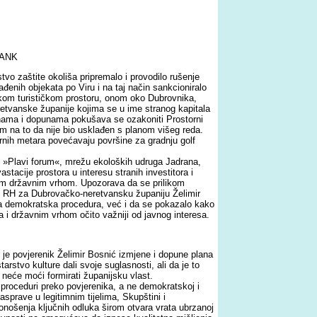
RANK
tvo zaštite okoliša pripremalo i provodilo rušenje
đenih objekata po Viru i na taj način sankcioniralo
tskom turističkom prostoru, onom oko Dubrovnika,
etvanske županije kojima se u ime stranog kapitala
mjenama i dopunama pokušava se ozakoniti Prostorni
m na to da nije bio usklađen s planom višeg reda.
nih metara povećavaju površine za gradnju golf
oz »Plavi forum«, mrežu ekoloških udruga Jadrana,
tacije prostora u interesu stranih investitora i
amim državnim vrhom. Upozorava da se prilikom
de RH za Dubrovačko-neretvansku županiju Želimir
la demokratska procedura, već i da se pokazalo kako
a i državnim vrhom očito važniji od javnog interesa.
je povjerenik Želimir Bosnić izmjene i dopune plana
arstvo kulture dali svoje suglasnosti, ali da je to
neće moći formirati županijsku vlast.
oj proceduri preko povjerenika, a ne demokratskoj i
rasprave u legitimnim tijelima, Skupštini i
nošenja ključnih odluka širom otvara vrata ubrzanoj