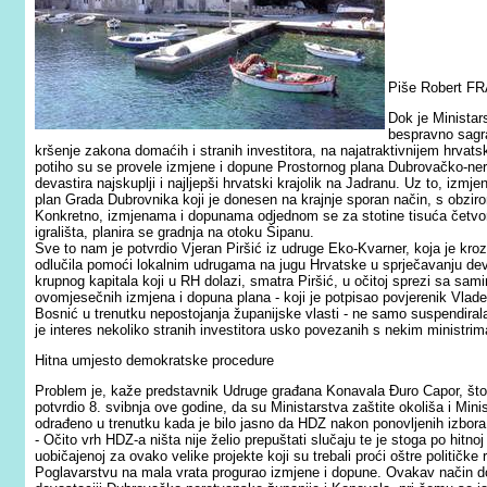
Piše Robert F
Dok je Ministars
bespravno sagra
kršenje zakona domaćih i stranih investitora, na najatraktivnijem hrva
potiho su se provele izmjene i dopune Prostornog plana Dubrovačko-ner
devastira najskuplji i najljepši hrvatski krajolik na Jadranu. Uz to, iz
plan Grada Dubrovnika koji je donesen na krajnje sporan način, s obziro
Konkretno, izmjenama i dopunama odjednom se za stotine tisuća četvor
igrališta, planira se gradnja na otoku Šipanu.
Sve to nam je potvrdio Vjeran Piršić iz udruge Eko-Kvarner, koja je kr
odlučila pomoći lokalnim udrugama na jugu Hrvatske u sprječavanju devas
krupnog kapitala koji u RH dolazi, smatra Piršić, u očitoj sprezi sa s
ovomjesečnih izmjena i dopuna plana - koji je potpisao povjerenik Vla
Bosnić u trenutku nepostojanja županijske vlasti - ne samo suspendira
je interes nekoliko stranih investitora usko povezanih s nekim ministrim
Hitna umjesto demokratske procedure
Problem je, kaže predstavnik Udruge građana Konavala Đuro Capor, što 
potvrdio 8. svibnja ove godine, da su Ministarstva zaštite okoliša i Minist
odrađeno u trenutku kada je bilo jasno da HDZ nakon ponovljenih izbora 
- Očito vrh HDZ-a ništa nije želio prepuštati slučaju te je stoga po hitn
uobičajenoj za ovako velike projekte koji su trebali proći oštre političke 
Poglavarstvu na mala vrata progurao izmjene i dopune. Ovakav način do