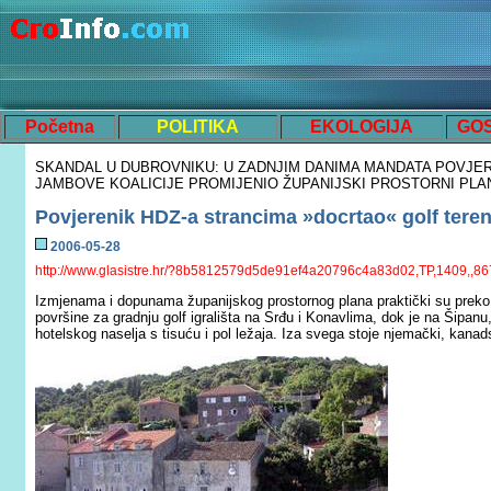
Početna
POLITIKA
EKOLOGIJA
GO
SKANDAL U DUBROVNIKU: U ZADNJIM DANIMA MANDATA POVJER
JAMBOVE KOALICIJE PROMIJENIO ŽUPANIJSKI PROSTORNI PLA
Povjerenik HDZ-a strancima »docrtao« golf teren
200
6
-0
5
-
28
http://www.glasistre.hr/?8b5812579d5de91ef4a20796c4a83d02,TP,1409,,8
Izmjenama i dopunama županijskog prostornog plana praktički su preko 
površine za gradnju golf igrališta na Srđu i Konavlima, dok je na Šipan
hotelskog naselja s tisuću i pol ležaja.
Iza svega stoje njemački, kanadsk