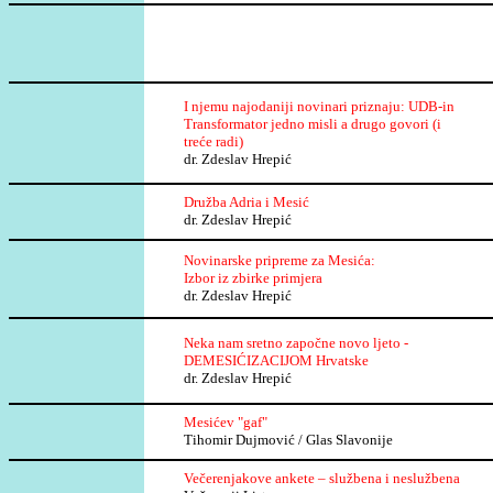
I njemu najodaniji novinari priznaju:
UDB-in
Transformator
jedno misli a drugo govori (i
treće radi)
dr. Zdeslav Hrepić
Družba Adria i Mesić
dr. Zdeslav Hrepić
Novinarske pripreme za Mesića:
Izbor iz zbirke primjera
dr. Zdeslav Hrepić
Neka nam sretno započne novo ljeto -
DEMESIĆIZACIJOM Hrvatske
dr. Zdeslav Hrepić
Mesićev "gaf"
Tihomir Dujmović / Glas Slavonije
Večerenjakove ankete – službena i neslužbena