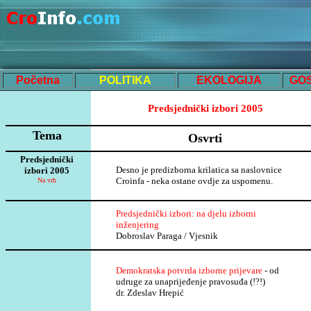
Početna
POLITIKA
EKOLOGIJA
GO
Predsjednički izbor
i 2005
Tema
Osvrti
Predsjednički
Desno je predizborna krilatica sa naslovnice
izbor
i 2005
Croinfa - neka ostane ovdje za uspomenu.
Na v
rh
Predsjednički izbori: na djelu izborni
inženjering
Dobroslav Paraga / Vjesnik
Demokratska potvrda izborne prijevare
- od
udruge za unaprijeđenje pravosuđa (!?!)
dr. Zdeslav Hrepić