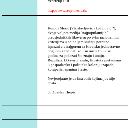
Večerenj
i List
http://www.stop-mesic.tk/
Kosor i Mes
ić
(Vlaislavljević
i Ujdurović
?
),
dvoje volj
om
medija
"najpopularnijih"
predsjedni
č
kih likova su po svim racionalnim
kriterijima u najboljem slu
č
aju potpuno
is
prazni a u najgorem za Hrvatsku
jednostavno
pogubni
kandidati koji su imali
15 i
viš
e
godina za pokazati što znaju i
umiju.
Rezultati: Dr
ž
ava u rasulu, Hrvatska pretvorena
u gospodarsku i politicku koloniju zapada,
korupcija rapantna i raste.
Nevjerojatno je da ima onih kojima jos nije
dosta.
dr. Zdeslav Hrepi
ć