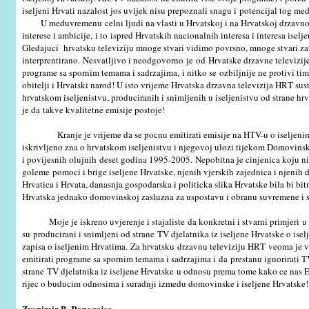
iseljeni Hrvati nazalost jos uvijek nisu prepoznali snagu i potencijal tog med
U meduvremenu celni ljudi na vlasti u Hrvatskoj i na Hrvatskoj drzavnoj te
interese i ambicije, i to ispred Hrvatskih nacionalnih interesa i interesa iselj
Gledajuci hrvatsku televiziju mnoge stvari vidimo povrsno, mnoge stvari za
interprentirano. Nesvatljivo i neodgovorno je od Hrvatske drzavne televizij
programe sa spornim temama i sadrzajima, i nitko se ozbiljnije ne protivi tim 
obitelji i Hrvatski narod! U isto vrijeme Hrvatska drzavna televizija HRT sust
hrvatskom iseljenistvu, produciranih i snimljenih u iseljenistvu od strane hr
je da takve kvalitetne emisije postoje!
Kranje je vrijeme da se pocnu emitirati emisije na HTV-u o iseljenim H
iskrivljeno zna o hrvatskom iseljenistvu i njegovoj ulozi tijekom Domovins
i povijesnih olujnih deset godina 1995-2005. Nepobitna je cinjenica koju n
goleme pomoci i brige iseljene Hrvatske, njenih vjerskih zajednica i njenih d
Hrvatica i Hrvata, danasnja gospodarska i politicka slika Hrvatske bila bi bit
Hrvatska jednako domovinskoj zasluzna za uspostavu i obranu suvremene i 
Moje je iskreno uvjerenje i stajaliste da konkretni i stvarni primjeri 
su producirani i snimljeni od strane TV djelatnika iz iseljene Hrvatske o isel
zapisa o iseljenim Hrvatima. Za hrvatsku drzavnu televiziju HRT veoma je v
emitirati programe sa spornim temama i sadrzajima i da prestanu ignorirati T
strane TV djelatnika iz iseljene Hrvatske u odnosu prema tome kako ce nas Euro
rijec o buducim odnosima i suradnji izmedu domovinske i iseljene Hrvatske!
Zvonimir B. Ranogajec