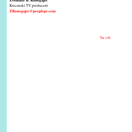
Krscanski TV producent
ZRanogajec@peoplepc.com
Na vrh