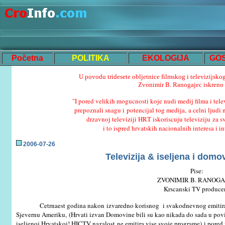
Početna
POLITIKA
EKOLOGIJA
GO
U povodu tridesete obljetnice filmskog i televizijsko
Zvonimir B. Ranogajec iskreno
"I pored velikih mogucnosti koje nudi medij filma i telev
prepoznali snagu i potencijal tog medija, a celni ljudi 
drzavnoj televiziji HRT iskoriscuju televiziju za s
i to ispred hrvatskih nacionalnih interesa i in
200
6
-0
7
-
26
Televizija &
iseljena i domo
Pise:
ZVONIMIR B. RANOGA
Krscanski TV produce
Cetrnaest godina nakon izvaredno korisnog i svakodnevnog emitir
Sjevernu Ameriku, (Hrvati izvan Domovine bili su kao nikada do sada u povij
iseljenoj Hrvatskoj! HICTV nazalost ne emitira vise svoje programe) i pored 