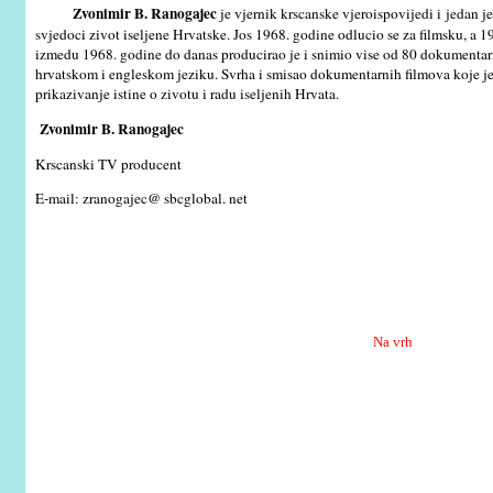
Zvonimir B. Ranogajec
je vjernik krscanske vjeroispovijedi i jedan j
svjedoci zivot iseljene Hrvatske. Jos 1968. godine odlucio se za filmsku, a 1
izmedu 1968. godine do danas producirao je i snimio vise od 80 dokumentarni
hrvatskom i engleskom jeziku. Svrha i smisao dokumentarnih filmova koje je
prikazivanje istine o zivotu i radu iseljenih Hrvata.
Zvonimir B. Ranogajec
Krscanski TV producent
E-mail: zranogajec@ sbcglobal. net
Na vrh