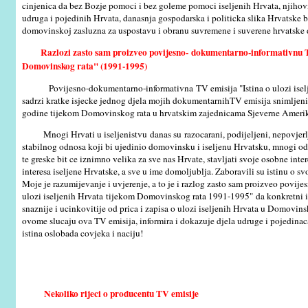
cinjenica da bez Bozje pomoci i bez goleme pomoci iseljenih Hrvata, njihovih
udruga i pojedinih Hrvata, danasnja gospodarska i politicka slika Hrvatske bi
domovinskoj zasluzna za uspostavu i obranu suvremene i suverene hrvatske 
Razlozi zasto sam proizveo povijesno- dokumentarno-informativnu 
Domovinskog rata"
(1991-1995)
Povijesno-dokumentarno-informativna TV emisija "Istina o ulozi iselj
sadrzi kratke isjecke jednog djela mojih dokumentarnihTV emisija snimljen
godine tijekom Domovinskog rata u hrvatskim zajednicama Sjeverne Ameri
Mnogi Hrvati u iseljenistvu danas su razocarani, podijeljeni, nepovjerlj
stabilnog odnosa koji bi ujedinio domovinsku i iseljenu Hrvatsku, mnogi od n
te greske bit ce iznimno velika za sve nas Hrvate, stavljati svoje osobne inter
interesa iseljene Hrvatske, a sve u ime domoljublja. Zaboravili su istinu o 
Moje je razumijevanje i uvjerenje, a to je i razlog zasto sam proizveo povi
ulozi iseljenih Hrvata tijekom Domovinskog rata 1991-1995" da konkretni i s
snaznije i ucinkovitije od prica i zapisa o ulozi iseljenih Hrvata u Domovins
ovome slucaju ova TV emisija, informira i dokazuje djela udruge i pojedinaca
istina oslobada covjeka i naciju!
Nekoliko rijeci o producentu TV emisije