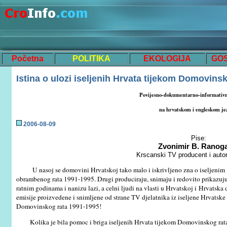
Početna
POLITIKA
EKOLOGIJA
GO
Istina o ulozi iseljenih Hrvata
tijekom Domovinsk
Povijesno-dokumentarno-informativn
na hrvatskom i engleskom je
200
6
-0
8
-
09
Pise:
Zvonimir B. Ranog
Krscanski TV producent i auto
U nasoj se domovini Hrvatskoj tako malo i iskrivljeno zna o iseljenim
obrambenog rata 1991-1995. Drugi produciraju, snimaju i redovito prikazuju
ratnim godinama i nanizu lazi, a celni ljudi na vlasti u Hrvatskoj i Hrvatska
emisije proizvedene i snimljene od strane TV djelatnika iz iseljene Hrvatske
Domovinskog rata 1991-1995!
Kolika je bila pomoc i briga iseljenih Hrvata tijekom Domovinskog rata? 